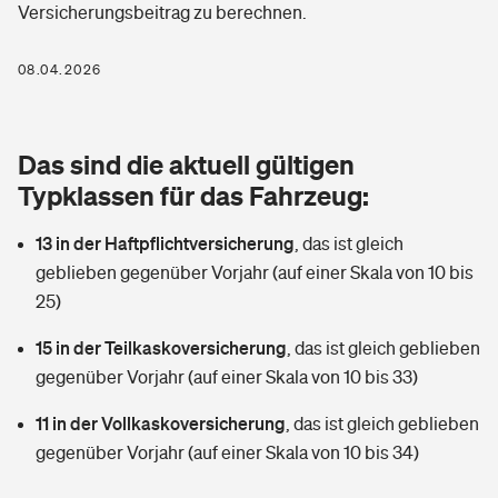
Versicherungsbeitrag zu berechnen.
Berufshaftpflichtversicherung
Rechts­schutz­ver­si­che­rung
Photovoltaik
Private Krankenversicherung
08.04.2026
Zur Übersicht
Fahrradversicherung
Wärmepumpen versichern
Zahnzusatzversicherung
Unfallversicherung
Tools
Das sind die aktuell gültigen
Glasversicherung
Dread-Disease-Versicherung
Typklassen für das Fahrzeug:
Kinderunfall­ver­si­che­rung
Rentenrechner: Wie viel Geld bekomme ich im Alter?
Vermieterrrechtsschutz
Tierkrankenversicherung
13 in der Haftpflichtversicherung
,
das ist gleich
Kinderinvalidität
geblieben gegenüber Vorjahr (auf einer Skala von 10 bis
Wer versichert was: Jetzt Versicherer finden
Mietkautionsversicherung
Zur Übersicht
25)
Reiseversicherung
Sie haben Fragen?
Restkreditversicherung
15 in der Teilkaskoversicherung
,
das ist gleich geblieben
Tools
gegenüber Vorjahr (auf einer Skala von 10 bis 33)
Hundehalter-Haftpflicht
Zur Übersicht
11 in der Vollkaskoversicherung
,
das ist gleich geblieben
Pferdehalter-Haftpflicht
Wer versichert was: Jetzt Versicherer finden
gegenüber Vorjahr (auf einer Skala von 10 bis 34)
Tools
Handyversicherung