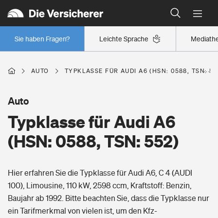
Typklassen: So ist Ihr Auto eingestuft
Wer versichert was: Jetzt Versicherer finden
Regionalklassen: So ist Ihre Region eingestuft
Sie haben Fragen?
Leichte Sprache
Mediath
Wer versichert was: Jetzt Versicherer finden
AUTO
TYPKLASSE FÜR AUDI A6 (HSN: 0588, TSN: 55
Beruf
Auto
Typklasse für Audi A6
Berufsunfähigkeitsversicherung
Wohnen
(HSN: 0588, TSN: 552)
Erwerbsunfähigkeitsversicherung
Wohngebäudeversicherung
Hier erfahren Sie die Typklasse für Audi A6, C 4 (AUDI
Freizeit
Grundfähigkeitsversicherung
100), Limousine, 110 kW, 2598 ccm, Kraftstoff: Benzin,
Hausratversicherung
Baujahr ab 1992. Bitte beachten Sie, dass die Typklasse nur
Arbeitsrechtsschutz
Pri­vate Haft­pflicht­
ein Tarifmerkmal von vielen ist, um den Kfz-
Gesundheit
Elementarversicherung