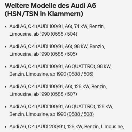
Sie haben Fragen?
Weitere Modelle des Audi A6
(HSN/TSN in Klammern)
Hochwasser-Check: Wie gefährdet ist Ihr Haus?
Private Cyberversicherung
Rentenrechner: Wie viel Geld bekomme ich im Alter?
Audi A6, C 4 (AUDI 100/91, A6), 74 kW, Benzin,
Wer versichert was: Jetzt Versicherer finden
Musikinstrumentenversicherung
Limousine, ab 1990
(0588 / 504)
Sie haben Fragen?
Zur Übersicht
Audi A6, C 4 (AUDI 100/91, A6), 98 kW, Benzin,
Limousine, ab 1990
(0588 / 505)
Tools
Audi A6, C 4 (AUDI 100/91, A6 QUATTRO), 98 kW,
Benzin, Limousine, ab 1990
(0588 / 506)
Kinderunfall-Check: Mehr Sicherheit für deine Kids
Audi A6, C 4 (AUDI 100/91, A6), 128 kW, Benzin,
Limousine, ab 1990
(0588 / 507)
Typklassen: So ist Ihr Auto eingestuft
Audi A6, C 4 (AUDI 100/91, A6 QUATTRO), 128 kW,
Benzin, Limousine, ab 1990
(0588 / 508)
Sie haben Fragen?
Audi A6, C 4 (AUDI 200/91), 128 kW, Benzin, Limousine,