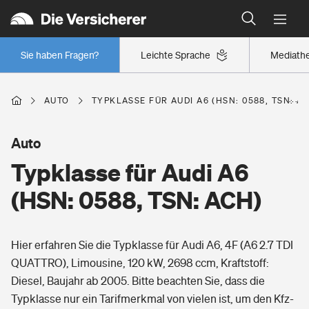
Typklassen: So ist Ihr Auto eingestuft
Wer versichert was: Jetzt Versicherer finden
Regionalklassen: So ist Ihre Region eingestuft
Sie haben Fragen?
Leichte Sprache
Mediath
Wer versichert was: Jetzt Versicherer finden
AUTO
TYPKLASSE FÜR AUDI A6 (HSN: 0588, TSN: A
Beruf
Auto
Typklasse für Audi A6
Berufsunfähigkeitsversicherung
Wohnen
(HSN: 0588, TSN: ACH)
Erwerbsunfähigkeitsversicherung
Wohngebäudeversicherung
Hier erfahren Sie die Typklasse für Audi A6, 4F (A6 2.7 TDI
Freizeit
Grundfähigkeitsversicherung
QUATTRO), Limousine, 120 kW, 2698 ccm, Kraftstoff:
Hausratversicherung
Diesel, Baujahr ab 2005. Bitte beachten Sie, dass die
Arbeitsrechtsschutz
Pri­vate Haft­pflicht­
Typklasse nur ein Tarifmerkmal von vielen ist, um den Kfz-
Gesundheit
Elementarversicherung