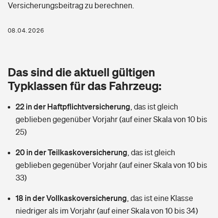
Versicherungsbeitrag zu berechnen.
Berufshaftpflichtversicherung
Rechts­schutz­ver­si­che­rung
Photovoltaik
Private Krankenversicherung
08.04.2026
Zur Übersicht
Fahrradversicherung
Wärmepumpen versichern
Zahnzusatzversicherung
Unfallversicherung
Tools
Das sind die aktuell gültigen
Glasversicherung
Dread-Disease-Versicherung
Typklassen für das Fahrzeug:
Kinderunfall­ver­si­che­rung
Rentenrechner: Wie viel Geld bekomme ich im Alter?
Vermieterrrechtsschutz
Tierkrankenversicherung
22 in der Haftpflichtversicherung
,
das ist gleich
Kinderinvalidität
geblieben gegenüber Vorjahr (auf einer Skala von 10 bis
Wer versichert was: Jetzt Versicherer finden
Mietkautionsversicherung
Zur Übersicht
25)
Reiseversicherung
Sie haben Fragen?
Restkreditversicherung
20 in der Teilkaskoversicherung
,
das ist gleich
Tools
geblieben gegenüber Vorjahr (auf einer Skala von 10 bis
Hundehalter-Haftpflicht
Zur Übersicht
33)
Pferdehalter-Haftpflicht
Wer versichert was: Jetzt Versicherer finden
18 in der Vollkaskoversicherung
,
das ist eine Klasse
Tools
niedriger als im Vorjahr (auf einer Skala von 10 bis 34)
Handyversicherung