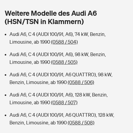
Sie haben Fragen?
Weitere Modelle des Audi A6
Hochwasser-Check: Wie gefährdet ist Ihr Haus?
Private Cyberversicherung
Rentenrechner: Wie viel Geld bekomme ich im Alter?
(HSN/TSN in Klammern)
Wer versichert was: Jetzt Versicherer finden
Musikinstrumentenversicherung
Audi A6, C 4 (AUDI 100/91, A6), 74 kW, Benzin,
Limousine, ab 1990
(0588 / 504)
Sie haben Fragen?
Zur Übersicht
Audi A6, C 4 (AUDI 100/91, A6), 98 kW, Benzin,
Limousine, ab 1990
(0588 / 505)
Tools
Audi A6, C 4 (AUDI 100/91, A6 QUATTRO), 98 kW,
Benzin, Limousine, ab 1990
(0588 / 506)
Kinderunfall-Check: Mehr Sicherheit für deine Kids
Audi A6, C 4 (AUDI 100/91, A6), 128 kW, Benzin,
Typklassen: So ist Ihr Auto eingestuft
Limousine, ab 1990
(0588 / 507)
Audi A6, C 4 (AUDI 100/91, A6 QUATTRO), 128 kW,
Sie haben Fragen?
Benzin, Limousine, ab 1990
(0588 / 508)