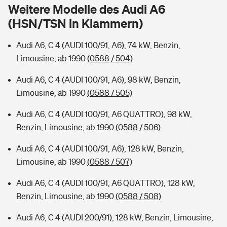
Sie haben Fragen?
Weitere Modelle des Audi A6
(HSN/TSN in Klammern)
Hochwasser-Check: Wie gefährdet ist Ihr Haus?
Private Cyberversicherung
Rentenrechner: Wie viel Geld bekomme ich im Alter?
Audi A6, C 4 (AUDI 100/91, A6), 74 kW, Benzin,
Wer versichert was: Jetzt Versicherer finden
Musikinstrumentenversicherung
Limousine, ab 1990
(0588 / 504)
Sie haben Fragen?
Zur Übersicht
Audi A6, C 4 (AUDI 100/91, A6), 98 kW, Benzin,
Limousine, ab 1990
(0588 / 505)
Tools
Audi A6, C 4 (AUDI 100/91, A6 QUATTRO), 98 kW,
Benzin, Limousine, ab 1990
(0588 / 506)
Kinderunfall-Check: Mehr Sicherheit für deine Kids
Audi A6, C 4 (AUDI 100/91, A6), 128 kW, Benzin,
Limousine, ab 1990
(0588 / 507)
Typklassen: So ist Ihr Auto eingestuft
Audi A6, C 4 (AUDI 100/91, A6 QUATTRO), 128 kW,
Benzin, Limousine, ab 1990
(0588 / 508)
Sie haben Fragen?
Audi A6, C 4 (AUDI 200/91), 128 kW, Benzin, Limousine,