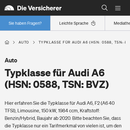
Typklassen: So ist Ihr Auto eingestuft
Wer versichert was: Jetzt Versicherer finden
Regionalklassen: So ist Ihre Region eingestuft
Sie haben Fragen?
Leichte Sprache
Mediath
Wer versichert was: Jetzt Versicherer finden
AUTO
TYPKLASSE FÜR AUDI A6 (HSN: 0588, TSN: BV
Beruf
Auto
Typklasse für Audi A6
Berufsunfähigkeitsversicherung
Wohnen
(HSN: 0588, TSN: BVZ)
Erwerbsunfähigkeitsversicherung
Wohngebäudeversicherung
Hier erfahren Sie die Typklasse für Audi A6, F2 (A6 40
Freizeit
Grundfähigkeitsversicherung
TFSI), Limousine, 150 kW, 1984 ccm, Kraftstoff:
Hausratversicherung
Benzin/Hybrid, Baujahr ab 2020. Bitte beachten Sie, dass
Arbeitsrechtsschutz
Pri­vate Haft­pflicht­
die Typklasse nur ein Tarifmerkmal von vielen ist, um den
Gesundheit
Elementarversicherung