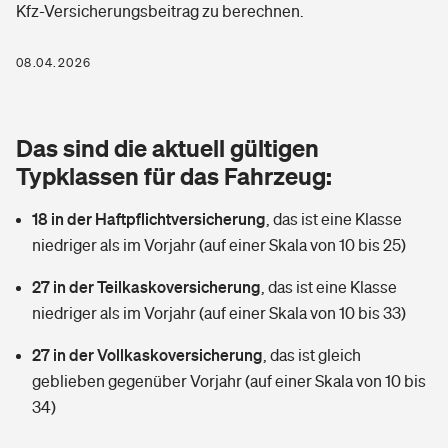
Kfz-Versicherungsbeitrag zu berechnen.
Berufshaftpflichtversicherung
Rechts­schutz­ver­si­che­rung
Photovoltaik
Private Krankenversicherung
08.04.2026
Zur Übersicht
Fahrradversicherung
Wärmepumpen versichern
Zahnzusatzversicherung
Unfallversicherung
Tools
Das sind die aktuell gültigen
Glasversicherung
Dread-Disease-Versicherung
Typklassen für das Fahrzeug:
Kinderunfall­ver­si­che­rung
Rentenrechner: Wie viel Geld bekomme ich im Alter?
Vermieterrrechtsschutz
Tierkrankenversicherung
18 in der Haftpflichtversicherung
,
das ist eine Klasse
Kinderinvalidität
niedriger als im Vorjahr (auf einer Skala von 10 bis 25)
Wer versichert was: Jetzt Versicherer finden
Mietkautionsversicherung
Zur Übersicht
27 in der Teilkaskoversicherung
,
das ist eine Klasse
Reiseversicherung
Sie haben Fragen?
Restkreditversicherung
niedriger als im Vorjahr (auf einer Skala von 10 bis 33)
Tools
Hundehalter-Haftpflicht
27 in der Vollkaskoversicherung
,
das ist gleich
Zur Übersicht
geblieben gegenüber Vorjahr (auf einer Skala von 10 bis
Pferdehalter-Haftpflicht
Wer versichert was: Jetzt Versicherer finden
34)
Tools
Handyversicherung