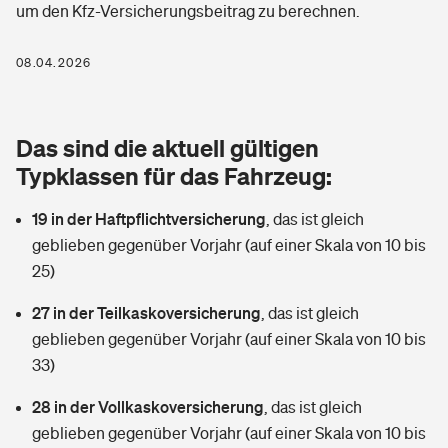
um den Kfz-Versicherungsbeitrag zu berechnen.
Berufshaftpflichtversicherung
Rechts­schutz­ver­si­che­rung
Photovoltaik
Private Krankenversicherung
08.04.2026
Zur Übersicht
Fahrradversicherung
Wärmepumpen versichern
Zahnzusatzversicherung
Unfallversicherung
Tools
Das sind die aktuell gültigen
Glasversicherung
Dread-Disease-Versicherung
Typklassen für das Fahrzeug:
Kinderunfall­ver­si­che­rung
Rentenrechner: Wie viel Geld bekomme ich im Alter?
Vermieterrrechtsschutz
Tierkrankenversicherung
19 in der Haftpflichtversicherung
,
das ist gleich
Kinderinvalidität
geblieben gegenüber Vorjahr (auf einer Skala von 10 bis
Wer versichert was: Jetzt Versicherer finden
Mietkautionsversicherung
Zur Übersicht
25)
Reiseversicherung
Sie haben Fragen?
Restkreditversicherung
27 in der Teilkaskoversicherung
,
das ist gleich
Tools
geblieben gegenüber Vorjahr (auf einer Skala von 10 bis
Hundehalter-Haftpflicht
Zur Übersicht
33)
Pferdehalter-Haftpflicht
Wer versichert was: Jetzt Versicherer finden
28 in der Vollkaskoversicherung
,
das ist gleich
Tools
geblieben gegenüber Vorjahr (auf einer Skala von 10 bis
Handyversicherung