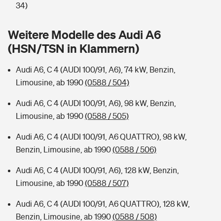
Sie haben Fragen?
34)
Hochwasser-Check: Wie gefährdet ist Ihr Haus?
Private Cyberversicherung
Rentenrechner: Wie viel Geld bekomme ich im Alter?
Weitere Modelle des Audi A6
(HSN/TSN in Klammern)
Wer versichert was: Jetzt Versicherer finden
Musikinstrumentenversicherung
Audi A6, C 4 (AUDI 100/91, A6), 74 kW, Benzin,
Sie haben Fragen?
Zur Übersicht
Limousine, ab 1990
(0588 / 504)
Audi A6, C 4 (AUDI 100/91, A6), 98 kW, Benzin,
Tools
Limousine, ab 1990
(0588 / 505)
Audi A6, C 4 (AUDI 100/91, A6 QUATTRO), 98 kW,
Kinderunfall-Check: Mehr Sicherheit für deine Kids
Benzin, Limousine, ab 1990
(0588 / 506)
Typklassen: So ist Ihr Auto eingestuft
Audi A6, C 4 (AUDI 100/91, A6), 128 kW, Benzin,
Limousine, ab 1990
(0588 / 507)
Sie haben Fragen?
Audi A6, C 4 (AUDI 100/91, A6 QUATTRO), 128 kW,
Benzin, Limousine, ab 1990
(0588 / 508)