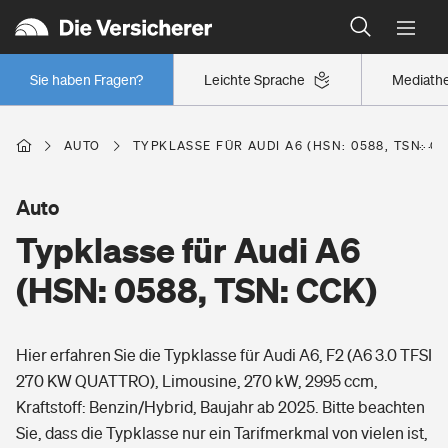
Typklassen: So ist Ihr Auto eingestuft
Wer versichert was: Jetzt Versicherer finden
Regionalklassen: So ist Ihre Region eingestuft
Sie haben Fragen?
Leichte Sprache
Mediath
Wer versichert was: Jetzt Versicherer finden
AUTO
TYPKLASSE FÜR AUDI A6 (HSN: 0588, TSN: C
Beruf
Auto
Typklasse für Audi A6
Berufsunfähigkeitsversicherung
Wohnen
(HSN: 0588, TSN: CCK)
Erwerbsunfähigkeitsversicherung
Wohngebäudeversicherung
Hier erfahren Sie die Typklasse für Audi A6, F2 (A6 3.0 TFSI
Freizeit
Grundfähigkeitsversicherung
270 KW QUATTRO), Limousine, 270 kW, 2995 ccm,
Hausratversicherung
Kraftstoff: Benzin/Hybrid, Baujahr ab 2025. Bitte beachten
Arbeitsrechtsschutz
Pri­vate Haft­pflicht­
Sie, dass die Typklasse nur ein Tarifmerkmal von vielen ist,
Gesundheit
Elementarversicherung