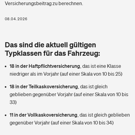
Versicherungsbeitrag zu berechnen.
Berufshaftpflichtversicherung
Rechts­schutz­ver­si­che­rung
Photovoltaik
Private Krankenversicherung
08.04.2026
Zur Übersicht
Fahrradversicherung
Wärmepumpen versichern
Zahnzusatzversicherung
Unfallversicherung
Tools
Das sind die aktuell gültigen
Glasversicherung
Dread-Disease-Versicherung
Typklassen für das Fahrzeug:
Kinderunfall­ver­si­che­rung
Rentenrechner: Wie viel Geld bekomme ich im Alter?
Vermieterrrechtsschutz
Tierkrankenversicherung
18 in der Haftpflichtversicherung
,
das ist eine Klasse
Kinderinvalidität
niedriger als im Vorjahr (auf einer Skala von 10 bis 25)
Wer versichert was: Jetzt Versicherer finden
Mietkautionsversicherung
Zur Übersicht
18 in der Teilkaskoversicherung
,
das ist gleich
Reiseversicherung
Sie haben Fragen?
Restkreditversicherung
geblieben gegenüber Vorjahr (auf einer Skala von 10 bis
Tools
33)
Hundehalter-Haftpflicht
Zur Übersicht
11 in der Vollkaskoversicherung
,
das ist gleich geblieben
Pferdehalter-Haftpflicht
Wer versichert was: Jetzt Versicherer finden
gegenüber Vorjahr (auf einer Skala von 10 bis 34)
Tools
Handyversicherung