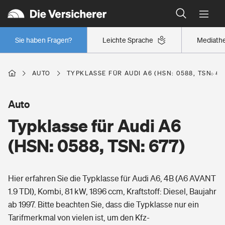
Typklassen: So ist Ihr Auto eingestuft
Wer versichert was: Jetzt Versicherer finden
Regionalklassen: So ist Ihre Region eingestuft
Sie haben Fragen?
Leichte Sprache
Mediath
Wer versichert was: Jetzt Versicherer finden
AUTO
TYPKLASSE FÜR AUDI A6 (HSN: 0588, TSN: 67
Beruf
Auto
Typklasse für Audi A6
Berufsunfähigkeitsversicherung
Wohnen
(HSN: 0588, TSN: 677)
Erwerbsunfähigkeitsversicherung
Wohngebäudeversicherung
Hier erfahren Sie die Typklasse für Audi A6, 4B (A6 AVANT
Freizeit
Grundfähigkeitsversicherung
1.9 TDI), Kombi, 81 kW, 1896 ccm, Kraftstoff: Diesel, Baujahr
Hausratversicherung
ab 1997. Bitte beachten Sie, dass die Typklasse nur ein
Arbeitsrechtsschutz
Pri­vate Haft­pflicht­
Tarifmerkmal von vielen ist, um den Kfz-
Gesundheit
Elementarversicherung