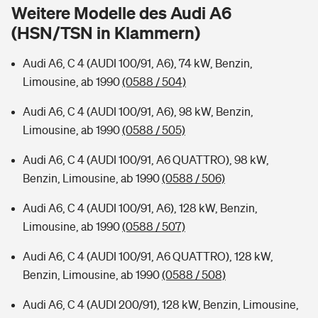
Sie haben Fragen?
Weitere Modelle des Audi A6
(HSN/TSN in Klammern)
Hochwasser-Check: Wie gefährdet ist Ihr Haus?
Private Cyberversicherung
Rentenrechner: Wie viel Geld bekomme ich im Alter?
Audi A6, C 4 (AUDI 100/91, A6), 74 kW, Benzin,
Wer versichert was: Jetzt Versicherer finden
Musikinstrumentenversicherung
Limousine, ab 1990
(0588 / 504)
Sie haben Fragen?
Zur Übersicht
Audi A6, C 4 (AUDI 100/91, A6), 98 kW, Benzin,
Limousine, ab 1990
(0588 / 505)
Tools
Audi A6, C 4 (AUDI 100/91, A6 QUATTRO), 98 kW,
Benzin, Limousine, ab 1990
(0588 / 506)
Kinderunfall-Check: Mehr Sicherheit für deine Kids
Audi A6, C 4 (AUDI 100/91, A6), 128 kW, Benzin,
Limousine, ab 1990
(0588 / 507)
Typklassen: So ist Ihr Auto eingestuft
Audi A6, C 4 (AUDI 100/91, A6 QUATTRO), 128 kW,
Benzin, Limousine, ab 1990
(0588 / 508)
Sie haben Fragen?
Audi A6, C 4 (AUDI 200/91), 128 kW, Benzin, Limousine,