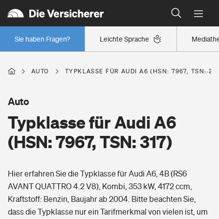
Typklassen: So ist Ihr Auto eingestuft
Wer versichert was: Jetzt Versicherer finden
Regionalklassen: So ist Ihre Region eingestuft
Sie haben Fragen?
Leichte Sprache
Mediath
Wer versichert was: Jetzt Versicherer finden
AUTO
TYPKLASSE FÜR AUDI A6 (HSN: 7967, TSN: 317
Beruf
Auto
Typklasse für Audi A6
Berufsunfähigkeitsversicherung
Wohnen
(HSN: 7967, TSN: 317)
Erwerbsunfähigkeitsversicherung
Wohngebäudeversicherung
Hier erfahren Sie die Typklasse für Audi A6, 4B (RS6
Freizeit
Grundfähigkeitsversicherung
AVANT QUATTRO 4.2 V8), Kombi, 353 kW, 4172 ccm,
Hausratversicherung
Kraftstoff: Benzin, Baujahr ab 2004. Bitte beachten Sie,
Arbeitsrechtsschutz
Pri­vate Haft­pflicht­
dass die Typklasse nur ein Tarifmerkmal von vielen ist, um
Gesundheit
Elementarversicherung