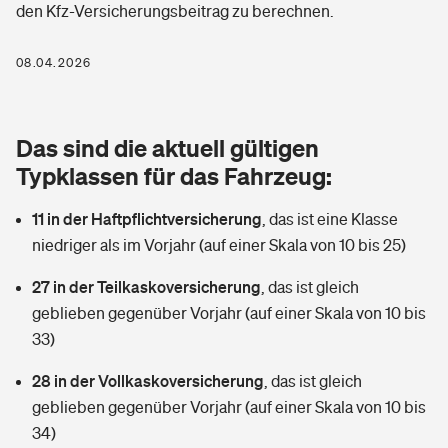
den Kfz-Versicherungsbeitrag zu berechnen.
Berufshaftpflichtversicherung
Rechts­schutz­ver­si­che­rung
Photovoltaik
Private Krankenversicherung
08.04.2026
Zur Übersicht
Fahrradversicherung
Wärmepumpen versichern
Zahnzusatzversicherung
Unfallversicherung
Tools
Das sind die aktuell gültigen
Glasversicherung
Dread-Disease-Versicherung
Typklassen für das Fahrzeug:
Kinderunfall­ver­si­che­rung
Rentenrechner: Wie viel Geld bekomme ich im Alter?
Vermieterrrechtsschutz
Tierkrankenversicherung
11 in der Haftpflichtversicherung
,
das ist eine Klasse
Kinderinvalidität
niedriger als im Vorjahr (auf einer Skala von 10 bis 25)
Wer versichert was: Jetzt Versicherer finden
Mietkautionsversicherung
Zur Übersicht
27 in der Teilkaskoversicherung
,
das ist gleich
Reiseversicherung
Sie haben Fragen?
Restkreditversicherung
geblieben gegenüber Vorjahr (auf einer Skala von 10 bis
Tools
33)
Hundehalter-Haftpflicht
Zur Übersicht
28 in der Vollkaskoversicherung
,
das ist gleich
Pferdehalter-Haftpflicht
Wer versichert was: Jetzt Versicherer finden
geblieben gegenüber Vorjahr (auf einer Skala von 10 bis
Tools
34)
Handyversicherung