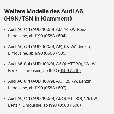
Sie haben Fragen?
Weitere Modelle des Audi A6
Hochwasser-Check: Wie gefährdet ist Ihr Haus?
Private Cyberversicherung
Rentenrechner: Wie viel Geld bekomme ich im Alter?
(HSN/TSN in Klammern)
Wer versichert was: Jetzt Versicherer finden
Musikinstrumentenversicherung
Audi A6, C 4 (AUDI 100/91, A6), 74 kW, Benzin,
Limousine, ab 1990
(0588 / 504)
Sie haben Fragen?
Zur Übersicht
Audi A6, C 4 (AUDI 100/91, A6), 98 kW, Benzin,
Limousine, ab 1990
(0588 / 505)
Tools
Audi A6, C 4 (AUDI 100/91, A6 QUATTRO), 98 kW,
Benzin, Limousine, ab 1990
(0588 / 506)
Kinderunfall-Check: Mehr Sicherheit für deine Kids
Audi A6, C 4 (AUDI 100/91, A6), 128 kW, Benzin,
Typklassen: So ist Ihr Auto eingestuft
Limousine, ab 1990
(0588 / 507)
Audi A6, C 4 (AUDI 100/91, A6 QUATTRO), 128 kW,
Sie haben Fragen?
Benzin, Limousine, ab 1990
(0588 / 508)