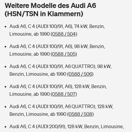
Sie haben Fragen?
Weitere Modelle des Audi A6
(HSN/TSN in Klammern)
Hochwasser-Check: Wie gefährdet ist Ihr Haus?
Private Cyberversicherung
Rentenrechner: Wie viel Geld bekomme ich im Alter?
Audi A6, C 4 (AUDI 100/91, A6), 74 kW, Benzin,
Wer versichert was: Jetzt Versicherer finden
Musikinstrumentenversicherung
Limousine, ab 1990
(0588 / 504)
Sie haben Fragen?
Zur Übersicht
Audi A6, C 4 (AUDI 100/91, A6), 98 kW, Benzin,
Limousine, ab 1990
(0588 / 505)
Tools
Audi A6, C 4 (AUDI 100/91, A6 QUATTRO), 98 kW,
Benzin, Limousine, ab 1990
(0588 / 506)
Kinderunfall-Check: Mehr Sicherheit für deine Kids
Audi A6, C 4 (AUDI 100/91, A6), 128 kW, Benzin,
Limousine, ab 1990
(0588 / 507)
Typklassen: So ist Ihr Auto eingestuft
Audi A6, C 4 (AUDI 100/91, A6 QUATTRO), 128 kW,
Benzin, Limousine, ab 1990
(0588 / 508)
Sie haben Fragen?
Audi A6, C 4 (AUDI 200/91), 128 kW, Benzin, Limousine,