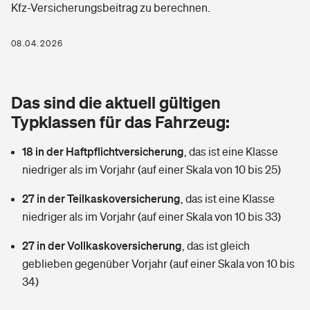
Kfz-Versicherungsbeitrag zu berechnen.
Berufshaftpflichtversicherung
Rechts­schutz­ver­si­che­rung
Photovoltaik
Private Krankenversicherung
08.04.2026
Zur Übersicht
Fahrradversicherung
Wärmepumpen versichern
Zahnzusatzversicherung
Unfallversicherung
Tools
Das sind die aktuell gültigen
Glasversicherung
Dread-Disease-Versicherung
Typklassen für das Fahrzeug:
Kinderunfall­ver­si­che­rung
Rentenrechner: Wie viel Geld bekomme ich im Alter?
Vermieterrrechtsschutz
Tierkrankenversicherung
18 in der Haftpflichtversicherung
,
das ist eine Klasse
Kinderinvalidität
niedriger als im Vorjahr (auf einer Skala von 10 bis 25)
Wer versichert was: Jetzt Versicherer finden
Mietkautionsversicherung
Zur Übersicht
27 in der Teilkaskoversicherung
,
das ist eine Klasse
Reiseversicherung
Sie haben Fragen?
Restkreditversicherung
niedriger als im Vorjahr (auf einer Skala von 10 bis 33)
Tools
Hundehalter-Haftpflicht
27 in der Vollkaskoversicherung
,
das ist gleich
Zur Übersicht
geblieben gegenüber Vorjahr (auf einer Skala von 10 bis
Pferdehalter-Haftpflicht
Wer versichert was: Jetzt Versicherer finden
34)
Tools
Handyversicherung