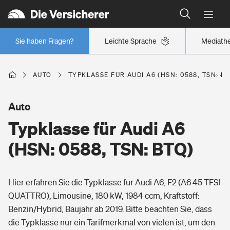
Typklassen: So ist Ihr Auto eingestuft
Wer versichert was: Jetzt Versicherer finden
Regionalklassen: So ist Ihre Region eingestuft
Sie haben Fragen?
Leichte Sprache
Mediath
Wer versichert was: Jetzt Versicherer finden
AUTO
TYPKLASSE FÜR AUDI A6 (HSN: 0588, TSN: BT
Beruf
Auto
Typklasse für Audi A6
Berufsunfähigkeitsversicherung
Wohnen
(HSN: 0588, TSN: BTQ)
Erwerbsunfähigkeitsversicherung
Wohngebäudeversicherung
Hier erfahren Sie die Typklasse für Audi A6, F2 (A6 45 TFSI
Freizeit
Grundfähigkeitsversicherung
QUATTRO), Limousine, 180 kW, 1984 ccm, Kraftstoff:
Hausratversicherung
Benzin/Hybrid, Baujahr ab 2019. Bitte beachten Sie, dass
Arbeitsrechtsschutz
Pri­vate Haft­pflicht­
die Typklasse nur ein Tarifmerkmal von vielen ist, um den
Gesundheit
Elementarversicherung