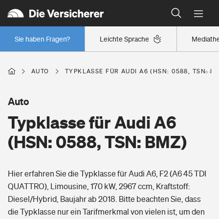
Typklassen: So ist Ihr Auto eingestuft
Wer versichert was: Jetzt Versicherer finden
Regionalklassen: So ist Ihre Region eingestuft
Sie haben Fragen?
Leichte Sprache
Mediath
Wer versichert was: Jetzt Versicherer finden
AUTO
TYPKLASSE FÜR AUDI A6 (HSN: 0588, TSN: B
Beruf
Auto
Typklasse für Audi A6
Berufsunfähigkeitsversicherung
Wohnen
(HSN: 0588, TSN: BMZ)
Erwerbsunfähigkeitsversicherung
Wohngebäudeversicherung
Hier erfahren Sie die Typklasse für Audi A6, F2 (A6 45 TDI
Freizeit
Grundfähigkeitsversicherung
QUATTRO), Limousine, 170 kW, 2967 ccm, Kraftstoff:
Hausratversicherung
Diesel/Hybrid, Baujahr ab 2018. Bitte beachten Sie, dass
Arbeitsrechtsschutz
Pri­vate Haft­pflicht­
die Typklasse nur ein Tarifmerkmal von vielen ist, um den
Gesundheit
Elementarversicherung