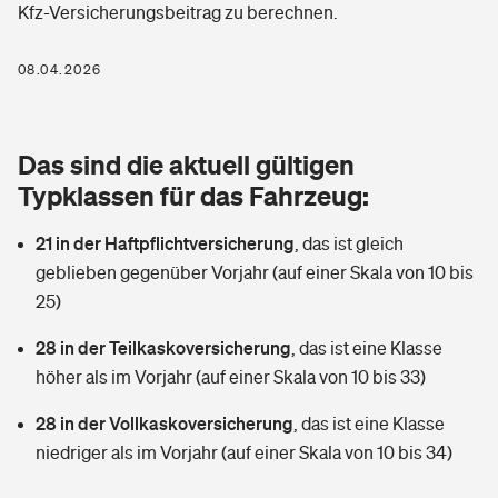
Kfz-Versicherungsbeitrag zu berechnen.
Berufshaftpflichtversicherung
Rechts­schutz­ver­si­che­rung
Photovoltaik
Private Krankenversicherung
08.04.2026
Zur Übersicht
Fahrradversicherung
Wärmepumpen versichern
Zahnzusatzversicherung
Unfallversicherung
Tools
Das sind die aktuell gültigen
Glasversicherung
Dread-Disease-Versicherung
Typklassen für das Fahrzeug:
Kinderunfall­ver­si­che­rung
Rentenrechner: Wie viel Geld bekomme ich im Alter?
Vermieterrrechtsschutz
Tierkrankenversicherung
21 in der Haftpflichtversicherung
,
das ist gleich
Kinderinvalidität
geblieben gegenüber Vorjahr (auf einer Skala von 10 bis
Wer versichert was: Jetzt Versicherer finden
Mietkautionsversicherung
Zur Übersicht
25)
Reiseversicherung
Sie haben Fragen?
Restkreditversicherung
28 in der Teilkaskoversicherung
,
das ist eine Klasse
Tools
höher als im Vorjahr (auf einer Skala von 10 bis 33)
Hundehalter-Haftpflicht
Zur Übersicht
28 in der Vollkaskoversicherung
,
das ist eine Klasse
Pferdehalter-Haftpflicht
Wer versichert was: Jetzt Versicherer finden
niedriger als im Vorjahr (auf einer Skala von 10 bis 34)
Tools
Handyversicherung