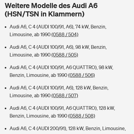
Sie haben Fragen?
Weitere Modelle des Audi A6
(HSN/TSN in Klammern)
Hochwasser-Check: Wie gefährdet ist Ihr Haus?
Private Cyberversicherung
Rentenrechner: Wie viel Geld bekomme ich im Alter?
Audi A6, C 4 (AUDI 100/91, A6), 74 kW, Benzin,
Wer versichert was: Jetzt Versicherer finden
Musikinstrumentenversicherung
Limousine, ab 1990
(0588 / 504)
Sie haben Fragen?
Zur Übersicht
Audi A6, C 4 (AUDI 100/91, A6), 98 kW, Benzin,
Limousine, ab 1990
(0588 / 505)
Tools
Audi A6, C 4 (AUDI 100/91, A6 QUATTRO), 98 kW,
Benzin, Limousine, ab 1990
(0588 / 506)
Kinderunfall-Check: Mehr Sicherheit für deine Kids
Audi A6, C 4 (AUDI 100/91, A6), 128 kW, Benzin,
Limousine, ab 1990
(0588 / 507)
Typklassen: So ist Ihr Auto eingestuft
Audi A6, C 4 (AUDI 100/91, A6 QUATTRO), 128 kW,
Benzin, Limousine, ab 1990
(0588 / 508)
Sie haben Fragen?
Audi A6, C 4 (AUDI 200/91), 128 kW, Benzin, Limousine,