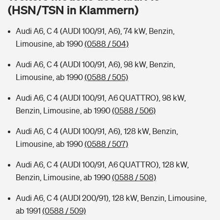
Sie haben Fragen?
(HSN/TSN in Klammern)
Hochwasser-Check: Wie gefährdet ist Ihr Haus?
Private Cyberversicherung
Rentenrechner: Wie viel Geld bekomme ich im Alter?
Audi A6, C 4 (AUDI 100/91, A6), 74 kW, Benzin,
Limousine, ab 1990
(0588 / 504)
Wer versichert was: Jetzt Versicherer finden
Musikinstrumentenversicherung
Audi A6, C 4 (AUDI 100/91, A6), 98 kW, Benzin,
Sie haben Fragen?
Zur Übersicht
Limousine, ab 1990
(0588 / 505)
Audi A6, C 4 (AUDI 100/91, A6 QUATTRO), 98 kW,
Tools
Benzin, Limousine, ab 1990
(0588 / 506)
Audi A6, C 4 (AUDI 100/91, A6), 128 kW, Benzin,
Kinderunfall-Check: Mehr Sicherheit für deine Kids
Limousine, ab 1990
(0588 / 507)
Audi A6, C 4 (AUDI 100/91, A6 QUATTRO), 128 kW,
Typklassen: So ist Ihr Auto eingestuft
Benzin, Limousine, ab 1990
(0588 / 508)
Sie haben Fragen?
Audi A6, C 4 (AUDI 200/91), 128 kW, Benzin, Limousine,
ab 1991
(0588 / 509)