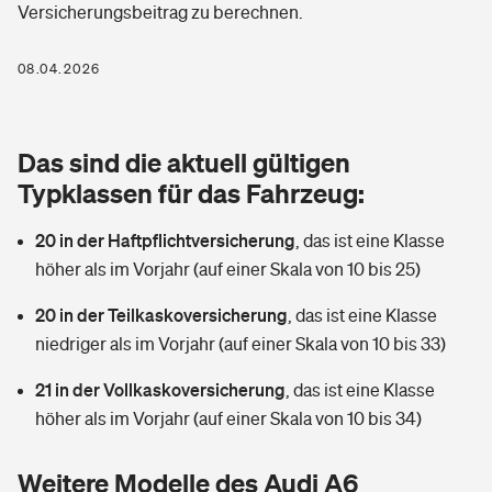
Versicherungsbeitrag zu berechnen.
Berufshaftpflichtversicherung
Rechts­schutz­ver­si­che­rung
Photovoltaik
Private Krankenversicherung
08.04.2026
Zur Übersicht
Fahrradversicherung
Wärmepumpen versichern
Zahnzusatzversicherung
Unfallversicherung
Tools
Das sind die aktuell gültigen
Glasversicherung
Dread-Disease-Versicherung
Typklassen für das Fahrzeug:
Kinderunfall­ver­si­che­rung
Rentenrechner: Wie viel Geld bekomme ich im Alter?
Vermieterrrechtsschutz
Tierkrankenversicherung
20 in der Haftpflichtversicherung
,
das ist eine Klasse
Kinderinvalidität
höher als im Vorjahr (auf einer Skala von 10 bis 25)
Wer versichert was: Jetzt Versicherer finden
Mietkautionsversicherung
Zur Übersicht
20 in der Teilkaskoversicherung
,
das ist eine Klasse
Reiseversicherung
Sie haben Fragen?
Restkreditversicherung
niedriger als im Vorjahr (auf einer Skala von 10 bis 33)
Tools
Hundehalter-Haftpflicht
21 in der Vollkaskoversicherung
,
das ist eine Klasse
Zur Übersicht
höher als im Vorjahr (auf einer Skala von 10 bis 34)
Pferdehalter-Haftpflicht
Wer versichert was: Jetzt Versicherer finden
Tools
Weitere Modelle des Audi A6
Handyversicherung