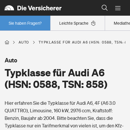
Typklassen: So ist Ihr Auto eingestuft
Wer versichert was: Jetzt Versicherer finden
Regionalklassen: So ist Ihre Region eingestuft
Sie haben Fragen?
Leichte Sprache
Mediath
Wer versichert was: Jetzt Versicherer finden
AUTO
TYPKLASSE FÜR AUDI A6 (HSN: 0588, TSN: 85
Beruf
Auto
Typklasse für Audi A6
Berufsunfähigkeitsversicherung
Wohnen
(HSN: 0588, TSN: 858)
Erwerbsunfähigkeitsversicherung
Wohngebäudeversicherung
Hier erfahren Sie die Typklasse für Audi A6, 4F (A6 3.0
Freizeit
Grundfähigkeitsversicherung
QUATTRO), Limousine, 160 kW, 2976 ccm, Kraftstoff:
Hausratversicherung
Benzin, Baujahr ab 2004. Bitte beachten Sie, dass die
Arbeitsrechtsschutz
Pri­vate Haft­pflicht­
Typklasse nur ein Tarifmerkmal von vielen ist, um den Kfz-
Gesundheit
Elementarversicherung