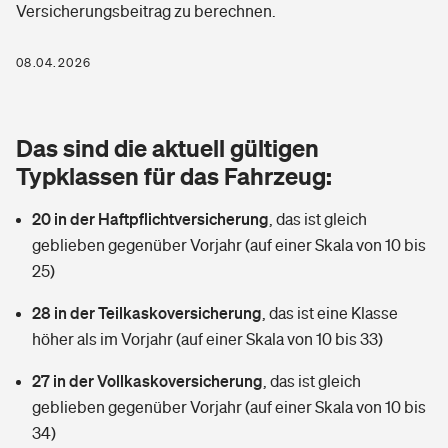
Versicherungsbeitrag zu berechnen.
Berufshaftpflichtversicherung
Rechts­schutz­ver­si­che­rung
Photovoltaik
Private Krankenversicherung
08.04.2026
Zur Übersicht
Fahrradversicherung
Wärmepumpen versichern
Zahnzusatzversicherung
Unfallversicherung
Tools
Das sind die aktuell gültigen
Glasversicherung
Dread-Disease-Versicherung
Typklassen für das Fahrzeug:
Kinderunfall­ver­si­che­rung
Rentenrechner: Wie viel Geld bekomme ich im Alter?
Vermieterrrechtsschutz
Tierkrankenversicherung
20 in der Haftpflichtversicherung
,
das ist gleich
Kinderinvalidität
geblieben gegenüber Vorjahr (auf einer Skala von 10 bis
Wer versichert was: Jetzt Versicherer finden
Mietkautionsversicherung
Zur Übersicht
25)
Reiseversicherung
Sie haben Fragen?
Restkreditversicherung
28 in der Teilkaskoversicherung
,
das ist eine Klasse
Tools
höher als im Vorjahr (auf einer Skala von 10 bis 33)
Hundehalter-Haftpflicht
Zur Übersicht
27 in der Vollkaskoversicherung
,
das ist gleich
Pferdehalter-Haftpflicht
Wer versichert was: Jetzt Versicherer finden
geblieben gegenüber Vorjahr (auf einer Skala von 10 bis
Tools
34)
Handyversicherung