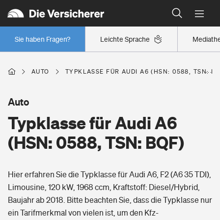
Typklassen: So ist Ihr Auto eingestuft
Wer versichert was: Jetzt Versicherer finden
Regionalklassen: So ist Ihre Region eingestuft
Sie haben Fragen?
Leichte Sprache
Mediath
Wer versichert was: Jetzt Versicherer finden
AUTO
TYPKLASSE FÜR AUDI A6 (HSN: 0588, TSN: B
Beruf
Auto
Typklasse für Audi A6
Berufsunfähigkeitsversicherung
Wohnen
(HSN: 0588, TSN: BQF)
Erwerbsunfähigkeitsversicherung
Wohngebäudeversicherung
Hier erfahren Sie die Typklasse für Audi A6, F2 (A6 35 TDI),
Freizeit
Grundfähigkeitsversicherung
Limousine, 120 kW, 1968 ccm, Kraftstoff: Diesel/Hybrid,
Hausratversicherung
Baujahr ab 2018. Bitte beachten Sie, dass die Typklasse nur
Arbeitsrechtsschutz
Pri­vate Haft­pflicht­
ein Tarifmerkmal von vielen ist, um den Kfz-
Gesundheit
Elementarversicherung