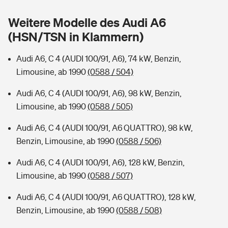
Sie haben Fragen?
Weitere Modelle des Audi A6
Hochwasser-Check: Wie gefährdet ist Ihr Haus?
Private Cyberversicherung
Rentenrechner: Wie viel Geld bekomme ich im Alter?
(HSN/TSN in Klammern)
Wer versichert was: Jetzt Versicherer finden
Musikinstrumentenversicherung
Audi A6, C 4 (AUDI 100/91, A6), 74 kW, Benzin,
Limousine, ab 1990
(0588 / 504)
Sie haben Fragen?
Zur Übersicht
Audi A6, C 4 (AUDI 100/91, A6), 98 kW, Benzin,
Limousine, ab 1990
(0588 / 505)
Tools
Audi A6, C 4 (AUDI 100/91, A6 QUATTRO), 98 kW,
Benzin, Limousine, ab 1990
(0588 / 506)
Kinderunfall-Check: Mehr Sicherheit für deine Kids
Audi A6, C 4 (AUDI 100/91, A6), 128 kW, Benzin,
Typklassen: So ist Ihr Auto eingestuft
Limousine, ab 1990
(0588 / 507)
Audi A6, C 4 (AUDI 100/91, A6 QUATTRO), 128 kW,
Sie haben Fragen?
Benzin, Limousine, ab 1990
(0588 / 508)