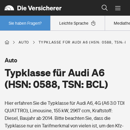
Typklassen: So ist Ihr Auto eingestuft
Wer versichert was: Jetzt Versicherer finden
Regionalklassen: So ist Ihre Region eingestuft
Sie haben Fragen?
Leichte Sprache
Mediath
Wer versichert was: Jetzt Versicherer finden
AUTO
TYPKLASSE FÜR AUDI A6 (HSN: 0588, TSN: BC
Beruf
Auto
Typklasse für Audi A6
Berufsunfähigkeitsversicherung
Wohnen
(HSN: 0588, TSN: BCL)
Erwerbsunfähigkeitsversicherung
Wohngebäudeversicherung
Hier erfahren Sie die Typklasse für Audi A6, 4G (A6 3.0 TDI
Freizeit
Grundfähigkeitsversicherung
QUATTRO), Limousine, 155 kW, 2967 ccm, Kraftstoff:
Hausratversicherung
Diesel, Baujahr ab 2014. Bitte beachten Sie, dass die
Arbeitsrechtsschutz
Pri­vate Haft­pflicht­
Typklasse nur ein Tarifmerkmal von vielen ist, um den Kfz-
Gesundheit
Elementarversicherung