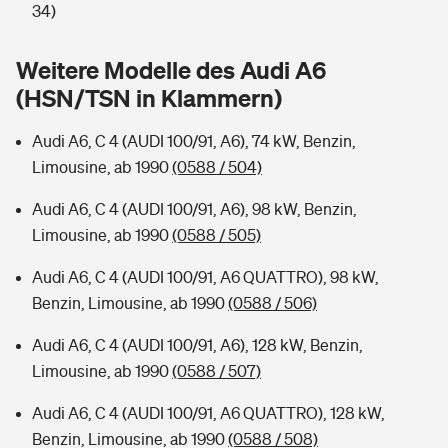
Sie haben Fragen?
34)
Hochwasser-Check: Wie gefährdet ist Ihr Haus?
Private Cyberversicherung
Rentenrechner: Wie viel Geld bekomme ich im Alter?
Weitere Modelle des Audi A6
(HSN/TSN in Klammern)
Wer versichert was: Jetzt Versicherer finden
Musikinstrumentenversicherung
Audi A6, C 4 (AUDI 100/91, A6), 74 kW, Benzin,
Sie haben Fragen?
Zur Übersicht
Limousine, ab 1990
(0588 / 504)
Audi A6, C 4 (AUDI 100/91, A6), 98 kW, Benzin,
Tools
Limousine, ab 1990
(0588 / 505)
Audi A6, C 4 (AUDI 100/91, A6 QUATTRO), 98 kW,
Kinderunfall-Check: Mehr Sicherheit für deine Kids
Benzin, Limousine, ab 1990
(0588 / 506)
Typklassen: So ist Ihr Auto eingestuft
Audi A6, C 4 (AUDI 100/91, A6), 128 kW, Benzin,
Limousine, ab 1990
(0588 / 507)
Sie haben Fragen?
Audi A6, C 4 (AUDI 100/91, A6 QUATTRO), 128 kW,
Benzin, Limousine, ab 1990
(0588 / 508)