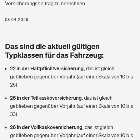
Versicherungsbeitrag zu berechnen.
Berufshaftpflichtversicherung
Rechts­schutz­ver­si­che­rung
Photovoltaik
Private Krankenversicherung
08.04.2026
Zur Übersicht
Fahrradversicherung
Wärmepumpen versichern
Zahnzusatzversicherung
Unfallversicherung
Tools
Das sind die aktuell gültigen
Glasversicherung
Dread-Disease-Versicherung
Typklassen für das Fahrzeug:
Kinderunfall­ver­si­che­rung
Rentenrechner: Wie viel Geld bekomme ich im Alter?
Vermieterrrechtsschutz
Tierkrankenversicherung
22 in der Haftpflichtversicherung
,
das ist gleich
Kinderinvalidität
geblieben gegenüber Vorjahr (auf einer Skala von 10 bis
Wer versichert was: Jetzt Versicherer finden
Mietkautionsversicherung
Zur Übersicht
25)
Reiseversicherung
Sie haben Fragen?
Restkreditversicherung
26 in der Teilkaskoversicherung
,
das ist gleich
Tools
geblieben gegenüber Vorjahr (auf einer Skala von 10 bis
Hundehalter-Haftpflicht
Zur Übersicht
33)
Pferdehalter-Haftpflicht
Wer versichert was: Jetzt Versicherer finden
26 in der Vollkaskoversicherung
,
das ist gleich
Tools
geblieben gegenüber Vorjahr (auf einer Skala von 10 bis
Handyversicherung