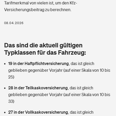
Tarifmerkmal von vielen ist, um den Kfz-
Berufshaftpflichtversicherung
Rechts­schutz­ver­si­che­rung
Versicherungsbeitrag zu berechnen.
Photovoltaik
Private Krankenversicherung
Zur Übersicht
Fahrradversicherung
08.04.2026
Wärmepumpen versichern
Zahnzusatzversicherung
Unfallversicherung
Tools
Glasversicherung
Dread-Disease-Versicherung
Das sind die aktuell gültigen
Kinderunfall­ver­si­che­rung
Typklassen für das Fahrzeug:
Rentenrechner: Wie viel Geld bekomme ich im Alter?
Vermieterrrechtsschutz
Tierkrankenversicherung
Kinderinvalidität
19 in der Haftpflichtversicherung
,
das ist gleich
Wer versichert was: Jetzt Versicherer finden
Mietkautionsversicherung
Zur Übersicht
geblieben gegenüber Vorjahr (auf einer Skala von 10 bis
Reiseversicherung
25)
Sie haben Fragen?
Restkreditversicherung
Tools
28 in der Teilkaskoversicherung
,
das ist gleich
Hundehalter-Haftpflicht
Zur Übersicht
geblieben gegenüber Vorjahr (auf einer Skala von 10 bis
33)
Pferdehalter-Haftpflicht
Wer versichert was: Jetzt Versicherer finden
Tools
27 in der Vollkaskoversicherung
,
das ist gleich
Handyversicherung