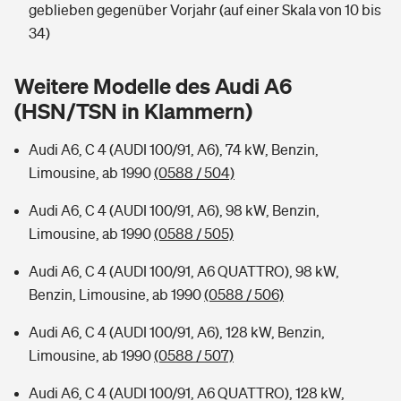
Sie haben Fragen?
geblieben gegenüber Vorjahr (auf einer Skala von 10 bis
34)
Hochwasser-Check: Wie gefährdet ist Ihr Haus?
Private Cyberversicherung
Rentenrechner: Wie viel Geld bekomme ich im Alter?
Weitere Modelle des Audi A6
Wer versichert was: Jetzt Versicherer finden
Musikinstrumentenversicherung
(HSN/TSN in Klammern)
Sie haben Fragen?
Zur Übersicht
Audi A6, C 4 (AUDI 100/91, A6), 74 kW, Benzin,
Limousine, ab 1990
(0588 / 504)
Tools
Audi A6, C 4 (AUDI 100/91, A6), 98 kW, Benzin,
Limousine, ab 1990
(0588 / 505)
Kinderunfall-Check: Mehr Sicherheit für deine Kids
Audi A6, C 4 (AUDI 100/91, A6 QUATTRO), 98 kW,
Benzin, Limousine, ab 1990
(0588 / 506)
Typklassen: So ist Ihr Auto eingestuft
Audi A6, C 4 (AUDI 100/91, A6), 128 kW, Benzin,
Sie haben Fragen?
Limousine, ab 1990
(0588 / 507)
Audi A6, C 4 (AUDI 100/91, A6 QUATTRO), 128 kW,