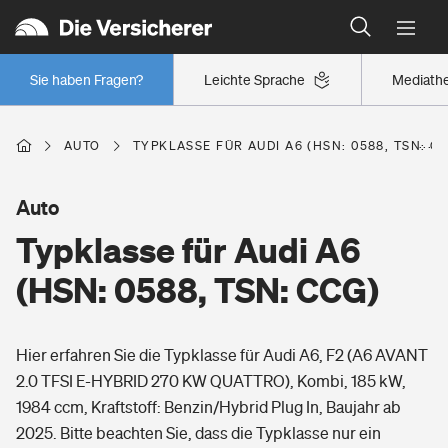
Typklassen: So ist Ihr Auto eingestuft
Wer versichert was: Jetzt Versicherer finden
Regionalklassen: So ist Ihre Region eingestuft
Sie haben Fragen?
Leichte Sprache
Mediath
Wer versichert was: Jetzt Versicherer finden
AUTO
TYPKLASSE FÜR AUDI A6 (HSN: 0588, TSN: C
Beruf
Auto
Typklasse für Audi A6
Berufsunfähigkeitsversicherung
Wohnen
(HSN: 0588, TSN: CCG)
Erwerbsunfähigkeitsversicherung
Wohngebäudeversicherung
Hier erfahren Sie die Typklasse für Audi A6, F2 (A6 AVANT
Freizeit
Grundfähigkeitsversicherung
2.0 TFSI E-HYBRID 270 KW QUATTRO), Kombi, 185 kW,
Hausratversicherung
1984 ccm, Kraftstoff: Benzin/Hybrid Plug In, Baujahr ab
Arbeitsrechtsschutz
Pri­vate Haft­pflicht­
2025. Bitte beachten Sie, dass die Typklasse nur ein
Gesundheit
Elementarversicherung