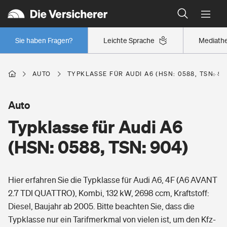
Typklassen: So ist Ihr Auto eingestuft
Wer versichert was: Jetzt Versicherer finden
Regionalklassen: So ist Ihre Region eingestuft
Sie haben Fragen?
Leichte Sprache
Mediath
Wer versichert was: Jetzt Versicherer finden
AUTO
TYPKLASSE FÜR AUDI A6 (HSN: 0588, TSN: 90
Beruf
Auto
Typklasse für Audi A6
Berufsunfähigkeitsversicherung
Wohnen
(HSN: 0588, TSN: 904)
Erwerbsunfähigkeitsversicherung
Wohngebäudeversicherung
Hier erfahren Sie die Typklasse für Audi A6, 4F (A6 AVANT
Freizeit
Grundfähigkeitsversicherung
2.7 TDI QUATTRO), Kombi, 132 kW, 2698 ccm, Kraftstoff:
Hausratversicherung
Diesel, Baujahr ab 2005. Bitte beachten Sie, dass die
Arbeitsrechtsschutz
Pri­vate Haft­pflicht­
Typklasse nur ein Tarifmerkmal von vielen ist, um den Kfz-
Gesundheit
Elementarversicherung