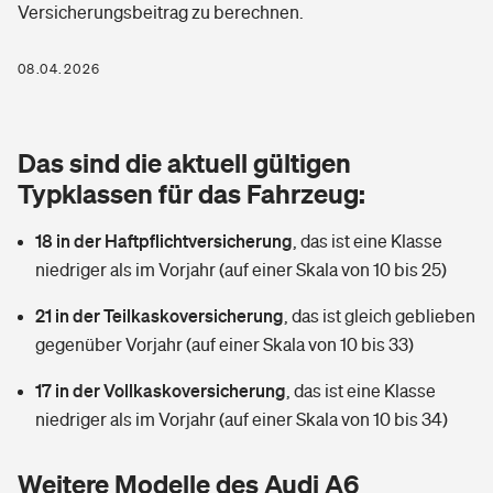
Versicherungsbeitrag zu berechnen.
Berufshaftpflichtversicherung
Rechts­schutz­ver­si­che­rung
Photovoltaik
Private Krankenversicherung
08.04.2026
Zur Übersicht
Fahrradversicherung
Wärmepumpen versichern
Zahnzusatzversicherung
Unfallversicherung
Tools
Das sind die aktuell gültigen
Glasversicherung
Dread-Disease-Versicherung
Typklassen für das Fahrzeug:
Kinderunfall­ver­si­che­rung
Rentenrechner: Wie viel Geld bekomme ich im Alter?
Vermieterrrechtsschutz
Tierkrankenversicherung
18 in der Haftpflichtversicherung
,
das ist eine Klasse
Kinderinvalidität
niedriger als im Vorjahr (auf einer Skala von 10 bis 25)
Wer versichert was: Jetzt Versicherer finden
Mietkautionsversicherung
Zur Übersicht
21 in der Teilkaskoversicherung
,
das ist gleich geblieben
Reiseversicherung
Sie haben Fragen?
Restkreditversicherung
gegenüber Vorjahr (auf einer Skala von 10 bis 33)
Tools
Hundehalter-Haftpflicht
17 in der Vollkaskoversicherung
,
das ist eine Klasse
Zur Übersicht
niedriger als im Vorjahr (auf einer Skala von 10 bis 34)
Pferdehalter-Haftpflicht
Wer versichert was: Jetzt Versicherer finden
Tools
Weitere Modelle des Audi A6
Handyversicherung