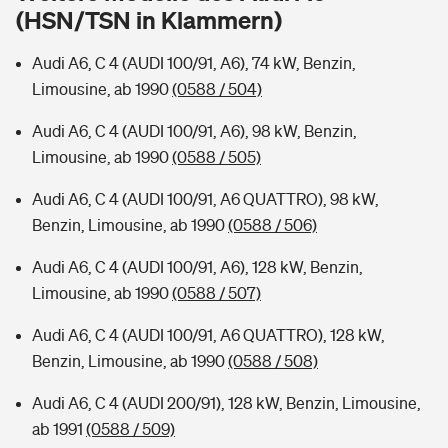
Sie haben Fragen?
(HSN/TSN in Klammern)
Hochwasser-Check: Wie gefährdet ist Ihr Haus?
Private Cyberversicherung
Rentenrechner: Wie viel Geld bekomme ich im Alter?
Audi A6, C 4 (AUDI 100/91, A6), 74 kW, Benzin,
Limousine, ab 1990
(0588 / 504)
Wer versichert was: Jetzt Versicherer finden
Musikinstrumentenversicherung
Audi A6, C 4 (AUDI 100/91, A6), 98 kW, Benzin,
Sie haben Fragen?
Zur Übersicht
Limousine, ab 1990
(0588 / 505)
Audi A6, C 4 (AUDI 100/91, A6 QUATTRO), 98 kW,
Tools
Benzin, Limousine, ab 1990
(0588 / 506)
Audi A6, C 4 (AUDI 100/91, A6), 128 kW, Benzin,
Kinderunfall-Check: Mehr Sicherheit für deine Kids
Limousine, ab 1990
(0588 / 507)
Audi A6, C 4 (AUDI 100/91, A6 QUATTRO), 128 kW,
Typklassen: So ist Ihr Auto eingestuft
Benzin, Limousine, ab 1990
(0588 / 508)
Sie haben Fragen?
Audi A6, C 4 (AUDI 200/91), 128 kW, Benzin, Limousine,
ab 1991
(0588 / 509)