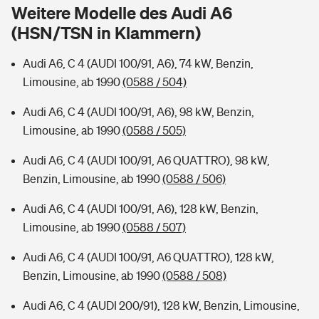
Sie haben Fragen?
Weitere Modelle des Audi A6
(HSN/TSN in Klammern)
Hochwasser-Check: Wie gefährdet ist Ihr Haus?
Private Cyberversicherung
Rentenrechner: Wie viel Geld bekomme ich im Alter?
Audi A6, C 4 (AUDI 100/91, A6), 74 kW, Benzin,
Wer versichert was: Jetzt Versicherer finden
Musikinstrumentenversicherung
Limousine, ab 1990
(0588 / 504)
Sie haben Fragen?
Zur Übersicht
Audi A6, C 4 (AUDI 100/91, A6), 98 kW, Benzin,
Limousine, ab 1990
(0588 / 505)
Tools
Audi A6, C 4 (AUDI 100/91, A6 QUATTRO), 98 kW,
Benzin, Limousine, ab 1990
(0588 / 506)
Kinderunfall-Check: Mehr Sicherheit für deine Kids
Audi A6, C 4 (AUDI 100/91, A6), 128 kW, Benzin,
Limousine, ab 1990
(0588 / 507)
Typklassen: So ist Ihr Auto eingestuft
Audi A6, C 4 (AUDI 100/91, A6 QUATTRO), 128 kW,
Benzin, Limousine, ab 1990
(0588 / 508)
Sie haben Fragen?
Audi A6, C 4 (AUDI 200/91), 128 kW, Benzin, Limousine,