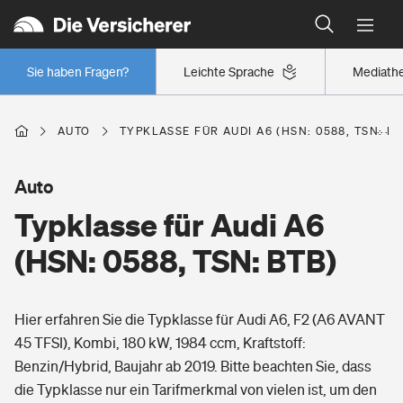
Typklassen: So ist Ihr Auto eingestuft
Wer versichert was: Jetzt Versicherer finden
Regionalklassen: So ist Ihre Region eingestuft
Sie haben Fragen?
Leichte Sprache
Mediath
Wer versichert was: Jetzt Versicherer finden
AUTO
TYPKLASSE FÜR AUDI A6 (HSN: 0588, TSN: BT
Beruf
Auto
Typklasse für Audi A6
Berufsunfähigkeitsversicherung
Wohnen
(HSN: 0588, TSN: BTB)
Erwerbsunfähigkeitsversicherung
Wohngebäudeversicherung
Hier erfahren Sie die Typklasse für Audi A6, F2 (A6 AVANT
Freizeit
Grundfähigkeitsversicherung
45 TFSI), Kombi, 180 kW, 1984 ccm, Kraftstoff:
Hausratversicherung
Benzin/Hybrid, Baujahr ab 2019. Bitte beachten Sie, dass
Arbeitsrechtsschutz
Pri­vate Haft­pflicht­
die Typklasse nur ein Tarifmerkmal von vielen ist, um den
Gesundheit
Elementarversicherung