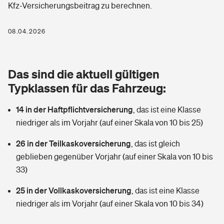
Kfz-Versicherungsbeitrag zu berechnen.
Berufshaftpflichtversicherung
Rechts­schutz­ver­si­che­rung
Photovoltaik
Private Krankenversicherung
08.04.2026
Zur Übersicht
Fahrradversicherung
Wärmepumpen versichern
Zahnzusatzversicherung
Unfallversicherung
Tools
Das sind die aktuell gültigen
Glasversicherung
Dread-Disease-Versicherung
Typklassen für das Fahrzeug:
Kinderunfall­ver­si­che­rung
Rentenrechner: Wie viel Geld bekomme ich im Alter?
Vermieterrrechtsschutz
Tierkrankenversicherung
14 in der Haftpflichtversicherung
,
das ist eine Klasse
Kinderinvalidität
niedriger als im Vorjahr (auf einer Skala von 10 bis 25)
Wer versichert was: Jetzt Versicherer finden
Mietkautionsversicherung
Zur Übersicht
26 in der Teilkaskoversicherung
,
das ist gleich
Reiseversicherung
Sie haben Fragen?
Restkreditversicherung
geblieben gegenüber Vorjahr (auf einer Skala von 10 bis
Tools
33)
Hundehalter-Haftpflicht
Zur Übersicht
25 in der Vollkaskoversicherung
,
das ist eine Klasse
Pferdehalter-Haftpflicht
Wer versichert was: Jetzt Versicherer finden
niedriger als im Vorjahr (auf einer Skala von 10 bis 34)
Tools
Handyversicherung