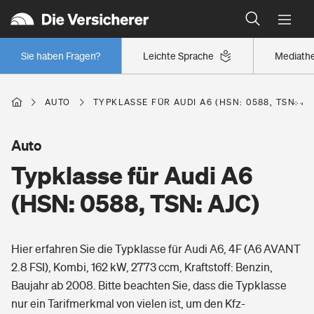
Typklassen: So ist Ihr Auto eingestuft
Wer versichert was: Jetzt Versicherer finden
Regionalklassen: So ist Ihre Region eingestuft
Sie haben Fragen?
Leichte Sprache
Mediath
Wer versichert was: Jetzt Versicherer finden
AUTO
TYPKLASSE FÜR AUDI A6 (HSN: 0588, TSN: AJ
Beruf
Auto
Typklasse für Audi A6
Berufsunfähigkeitsversicherung
Wohnen
(HSN: 0588, TSN: AJC)
Erwerbsunfähigkeitsversicherung
Wohngebäudeversicherung
Hier erfahren Sie die Typklasse für Audi A6, 4F (A6 AVANT
Freizeit
Grundfähigkeitsversicherung
2.8 FSI), Kombi, 162 kW, 2773 ccm, Kraftstoff: Benzin,
Hausratversicherung
Baujahr ab 2008. Bitte beachten Sie, dass die Typklasse
Arbeitsrechtsschutz
Pri­vate Haft­pflicht­
nur ein Tarifmerkmal von vielen ist, um den Kfz-
Gesundheit
Elementarversicherung