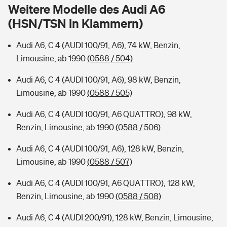
Sie haben Fragen?
Weitere Modelle des Audi A6
(HSN/TSN in Klammern)
Hochwasser-Check: Wie gefährdet ist Ihr Haus?
Private Cyberversicherung
Rentenrechner: Wie viel Geld bekomme ich im Alter?
Audi A6, C 4 (AUDI 100/91, A6), 74 kW, Benzin,
Wer versichert was: Jetzt Versicherer finden
Musikinstrumentenversicherung
Limousine, ab 1990
(0588 / 504)
Sie haben Fragen?
Zur Übersicht
Audi A6, C 4 (AUDI 100/91, A6), 98 kW, Benzin,
Limousine, ab 1990
(0588 / 505)
Tools
Audi A6, C 4 (AUDI 100/91, A6 QUATTRO), 98 kW,
Benzin, Limousine, ab 1990
(0588 / 506)
Kinderunfall-Check: Mehr Sicherheit für deine Kids
Audi A6, C 4 (AUDI 100/91, A6), 128 kW, Benzin,
Limousine, ab 1990
(0588 / 507)
Typklassen: So ist Ihr Auto eingestuft
Audi A6, C 4 (AUDI 100/91, A6 QUATTRO), 128 kW,
Benzin, Limousine, ab 1990
(0588 / 508)
Sie haben Fragen?
Audi A6, C 4 (AUDI 200/91), 128 kW, Benzin, Limousine,