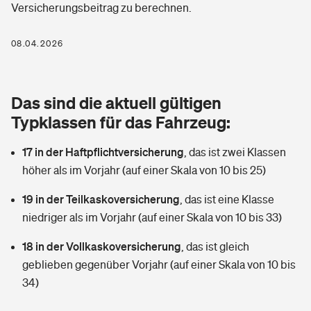
Versicherungsbeitrag zu berechnen.
Berufshaftpflichtversicherung
Rechts­schutz­ver­si­che­rung
Photovoltaik
Private Krankenversicherung
08.04.2026
Zur Übersicht
Fahrradversicherung
Wärmepumpen versichern
Zahnzusatzversicherung
Unfallversicherung
Tools
Das sind die aktuell gültigen
Glasversicherung
Dread-Disease-Versicherung
Typklassen für das Fahrzeug:
Kinderunfall­ver­si­che­rung
Rentenrechner: Wie viel Geld bekomme ich im Alter?
Vermieterrrechtsschutz
Tierkrankenversicherung
17 in der Haftpflichtversicherung
,
das ist zwei Klassen
Kinderinvalidität
höher als im Vorjahr (auf einer Skala von 10 bis 25)
Wer versichert was: Jetzt Versicherer finden
Mietkautionsversicherung
Zur Übersicht
19 in der Teilkaskoversicherung
,
das ist eine Klasse
Reiseversicherung
Sie haben Fragen?
Restkreditversicherung
niedriger als im Vorjahr (auf einer Skala von 10 bis 33)
Tools
Hundehalter-Haftpflicht
18 in der Vollkaskoversicherung
,
das ist gleich
Zur Übersicht
geblieben gegenüber Vorjahr (auf einer Skala von 10 bis
Pferdehalter-Haftpflicht
Wer versichert was: Jetzt Versicherer finden
34)
Tools
Handyversicherung