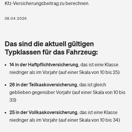
Kfz-Versicherungsbeitrag zu berechnen.
Berufshaftpflichtversicherung
Rechts­schutz­ver­si­che­rung
Photovoltaik
Private Krankenversicherung
08.04.2026
Zur Übersicht
Fahrradversicherung
Wärmepumpen versichern
Zahnzusatzversicherung
Unfallversicherung
Tools
Das sind die aktuell gültigen
Glasversicherung
Dread-Disease-Versicherung
Typklassen für das Fahrzeug:
Kinderunfall­ver­si­che­rung
Rentenrechner: Wie viel Geld bekomme ich im Alter?
Vermieterrrechtsschutz
Tierkrankenversicherung
14 in der Haftpflichtversicherung
,
das ist eine Klasse
Kinderinvalidität
niedriger als im Vorjahr (auf einer Skala von 10 bis 25)
Wer versichert was: Jetzt Versicherer finden
Mietkautionsversicherung
Zur Übersicht
26 in der Teilkaskoversicherung
,
das ist gleich
Reiseversicherung
Sie haben Fragen?
Restkreditversicherung
geblieben gegenüber Vorjahr (auf einer Skala von 10 bis
Tools
33)
Hundehalter-Haftpflicht
Zur Übersicht
25 in der Vollkaskoversicherung
,
das ist eine Klasse
Pferdehalter-Haftpflicht
Wer versichert was: Jetzt Versicherer finden
niedriger als im Vorjahr (auf einer Skala von 10 bis 34)
Tools
Handyversicherung