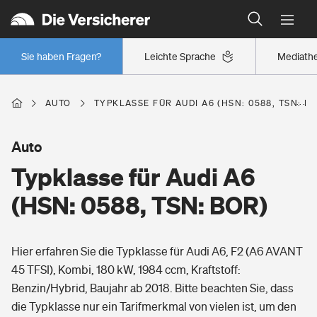
Typklassen: So ist Ihr Auto eingestuft
Wer versichert was: Jetzt Versicherer finden
Regionalklassen: So ist Ihre Region eingestuft
Sie haben Fragen?
Leichte Sprache
Mediath
Wer versichert was: Jetzt Versicherer finden
AUTO
TYPKLASSE FÜR AUDI A6 (HSN: 0588, TSN: B
Beruf
Auto
Typklasse für Audi A6
Berufsunfähigkeitsversicherung
Wohnen
(HSN: 0588, TSN: BOR)
Erwerbsunfähigkeitsversicherung
Wohngebäudeversicherung
Hier erfahren Sie die Typklasse für Audi A6, F2 (A6 AVANT
Freizeit
Grundfähigkeitsversicherung
45 TFSI), Kombi, 180 kW, 1984 ccm, Kraftstoff:
Hausratversicherung
Benzin/Hybrid, Baujahr ab 2018. Bitte beachten Sie, dass
Arbeitsrechtsschutz
Pri­vate Haft­pflicht­
die Typklasse nur ein Tarifmerkmal von vielen ist, um den
Gesundheit
Elementarversicherung