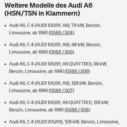
Sie haben Fragen?
Weitere Modelle des Audi A6
(HSN/TSN in Klammern)
Hochwasser-Check: Wie gefährdet ist Ihr Haus?
Private Cyberversicherung
Rentenrechner: Wie viel Geld bekomme ich im Alter?
Audi A6, C 4 (AUDI 100/91, A6), 74 kW, Benzin,
Wer versichert was: Jetzt Versicherer finden
Musikinstrumentenversicherung
Limousine, ab 1990
(0588 / 504)
Sie haben Fragen?
Zur Übersicht
Audi A6, C 4 (AUDI 100/91, A6), 98 kW, Benzin,
Limousine, ab 1990
(0588 / 505)
Tools
Audi A6, C 4 (AUDI 100/91, A6 QUATTRO), 98 kW,
Benzin, Limousine, ab 1990
(0588 / 506)
Kinderunfall-Check: Mehr Sicherheit für deine Kids
Audi A6, C 4 (AUDI 100/91, A6), 128 kW, Benzin,
Limousine, ab 1990
(0588 / 507)
Typklassen: So ist Ihr Auto eingestuft
Audi A6, C 4 (AUDI 100/91, A6 QUATTRO), 128 kW,
Benzin, Limousine, ab 1990
(0588 / 508)
Sie haben Fragen?
Audi A6, C 4 (AUDI 200/91), 128 kW, Benzin, Limousine,