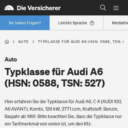
Typklassen: So ist Ihr Auto eingestuft
Wer versichert was: Jetzt Versicherer finden
Regionalklassen: So ist Ihre Region eingestuft
Sie haben Fragen?
Leichte Sprache
Mediath
Wer versichert was: Jetzt Versicherer finden
AUTO
TYPKLASSE FÜR AUDI A6 (HSN: 0588, TSN: 52
Beruf
Auto
Typklasse für Audi A6
Berufsunfähigkeitsversicherung
Wohnen
(HSN: 0588, TSN: 527)
Erwerbsunfähigkeitsversicherung
Wohngebäudeversicherung
Hier erfahren Sie die Typklasse für Audi A6, C 4 (AUDI 100,
Freizeit
Grundfähigkeitsversicherung
A6 AVANT), Kombi, 128 kW, 2771 ccm, Kraftstoff: Benzin,
Hausratversicherung
Baujahr ab 1991. Bitte beachten Sie, dass die Typklasse nur
Arbeitsrechtsschutz
Pri­vate Haft­pflicht­
ein Tarifmerkmal von vielen ist, um den Kfz-
Gesundheit
Elementarversicherung