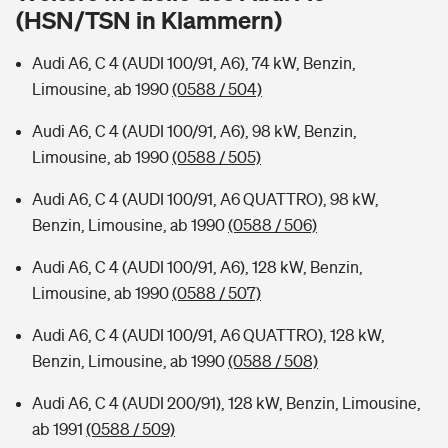
Sie haben Fragen?
(HSN/TSN in Klammern)
Hochwasser-Check: Wie gefährdet ist Ihr Haus?
Private Cyberversicherung
Rentenrechner: Wie viel Geld bekomme ich im Alter?
Audi A6, C 4 (AUDI 100/91, A6), 74 kW, Benzin,
Limousine, ab 1990
(0588 / 504)
Wer versichert was: Jetzt Versicherer finden
Musikinstrumentenversicherung
Audi A6, C 4 (AUDI 100/91, A6), 98 kW, Benzin,
Sie haben Fragen?
Zur Übersicht
Limousine, ab 1990
(0588 / 505)
Audi A6, C 4 (AUDI 100/91, A6 QUATTRO), 98 kW,
Tools
Benzin, Limousine, ab 1990
(0588 / 506)
Audi A6, C 4 (AUDI 100/91, A6), 128 kW, Benzin,
Kinderunfall-Check: Mehr Sicherheit für deine Kids
Limousine, ab 1990
(0588 / 507)
Audi A6, C 4 (AUDI 100/91, A6 QUATTRO), 128 kW,
Typklassen: So ist Ihr Auto eingestuft
Benzin, Limousine, ab 1990
(0588 / 508)
Sie haben Fragen?
Audi A6, C 4 (AUDI 200/91), 128 kW, Benzin, Limousine,
ab 1991
(0588 / 509)