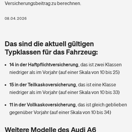
Versicherungsbeitrag zu berechnen.
Berufshaftpflichtversicherung
Rechts­schutz­ver­si­che­rung
Photovoltaik
Private Krankenversicherung
08.04.2026
Zur Übersicht
Fahrradversicherung
Wärmepumpen versichern
Zahnzusatzversicherung
Unfallversicherung
Tools
Das sind die aktuell gültigen
Glasversicherung
Dread-Disease-Versicherung
Typklassen für das Fahrzeug:
Kinderunfall­ver­si­che­rung
Rentenrechner: Wie viel Geld bekomme ich im Alter?
Vermieterrrechtsschutz
Tierkrankenversicherung
14 in der Haftpflichtversicherung
,
das ist zwei Klassen
Kinderinvalidität
niedriger als im Vorjahr (auf einer Skala von 10 bis 25)
Wer versichert was: Jetzt Versicherer finden
Mietkautionsversicherung
Zur Übersicht
15 in der Teilkaskoversicherung
,
das ist eine Klasse
Reiseversicherung
Sie haben Fragen?
Restkreditversicherung
niedriger als im Vorjahr (auf einer Skala von 10 bis 33)
Tools
Hundehalter-Haftpflicht
11 in der Vollkaskoversicherung
,
das ist gleich geblieben
Zur Übersicht
gegenüber Vorjahr (auf einer Skala von 10 bis 34)
Pferdehalter-Haftpflicht
Wer versichert was: Jetzt Versicherer finden
Tools
Weitere Modelle des Audi A6
Handyversicherung