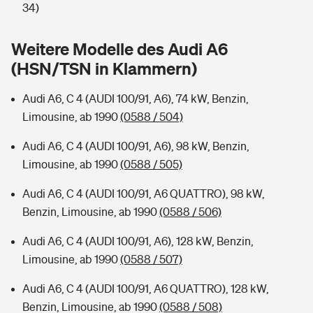
Sie haben Fragen?
34)
Hochwasser-Check: Wie gefährdet ist Ihr Haus?
Private Cyberversicherung
Rentenrechner: Wie viel Geld bekomme ich im Alter?
Weitere Modelle des Audi A6
(HSN/TSN in Klammern)
Wer versichert was: Jetzt Versicherer finden
Musikinstrumentenversicherung
Audi A6, C 4 (AUDI 100/91, A6), 74 kW, Benzin,
Sie haben Fragen?
Zur Übersicht
Limousine, ab 1990
(0588 / 504)
Audi A6, C 4 (AUDI 100/91, A6), 98 kW, Benzin,
Tools
Limousine, ab 1990
(0588 / 505)
Audi A6, C 4 (AUDI 100/91, A6 QUATTRO), 98 kW,
Kinderunfall-Check: Mehr Sicherheit für deine Kids
Benzin, Limousine, ab 1990
(0588 / 506)
Typklassen: So ist Ihr Auto eingestuft
Audi A6, C 4 (AUDI 100/91, A6), 128 kW, Benzin,
Limousine, ab 1990
(0588 / 507)
Sie haben Fragen?
Audi A6, C 4 (AUDI 100/91, A6 QUATTRO), 128 kW,
Benzin, Limousine, ab 1990
(0588 / 508)