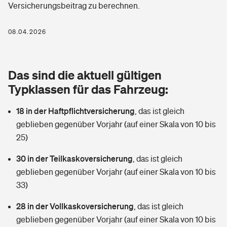
Versicherungsbeitrag zu berechnen.
Berufshaftpflichtversicherung
Rechts­schutz­ver­si­che­rung
Photovoltaik
Private Krankenversicherung
08.04.2026
Zur Übersicht
Fahrradversicherung
Wärmepumpen versichern
Zahnzusatzversicherung
Unfallversicherung
Tools
Das sind die aktuell gültigen
Glasversicherung
Dread-Disease-Versicherung
Typklassen für das Fahrzeug:
Kinderunfall­ver­si­che­rung
Rentenrechner: Wie viel Geld bekomme ich im Alter?
Vermieterrrechtsschutz
Tierkrankenversicherung
18 in der Haftpflichtversicherung
,
das ist gleich
Kinderinvalidität
geblieben gegenüber Vorjahr (auf einer Skala von 10 bis
Wer versichert was: Jetzt Versicherer finden
Mietkautionsversicherung
Zur Übersicht
25)
Reiseversicherung
Sie haben Fragen?
Restkreditversicherung
30 in der Teilkaskoversicherung
,
das ist gleich
Tools
geblieben gegenüber Vorjahr (auf einer Skala von 10 bis
Hundehalter-Haftpflicht
Zur Übersicht
33)
Pferdehalter-Haftpflicht
Wer versichert was: Jetzt Versicherer finden
28 in der Vollkaskoversicherung
,
das ist gleich
Tools
geblieben gegenüber Vorjahr (auf einer Skala von 10 bis
Handyversicherung