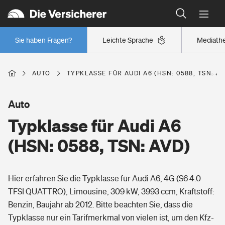
Typklassen: So ist Ihr Auto eingestuft
Wer versichert was: Jetzt Versicherer finden
Regionalklassen: So ist Ihre Region eingestuft
Sie haben Fragen?
Leichte Sprache
Mediath
Wer versichert was: Jetzt Versicherer finden
AUTO
TYPKLASSE FÜR AUDI A6 (HSN: 0588, TSN: AV
Beruf
Auto
Typklasse für Audi A6
Berufsunfähigkeitsversicherung
Wohnen
(HSN: 0588, TSN: AVD)
Erwerbsunfähigkeitsversicherung
Wohngebäudeversicherung
Hier erfahren Sie die Typklasse für Audi A6, 4G (S6 4.0
Freizeit
Grundfähigkeitsversicherung
TFSI QUATTRO), Limousine, 309 kW, 3993 ccm, Kraftstoff:
Hausratversicherung
Benzin, Baujahr ab 2012. Bitte beachten Sie, dass die
Arbeitsrechtsschutz
Pri­vate Haft­pflicht­
Typklasse nur ein Tarifmerkmal von vielen ist, um den Kfz-
Gesundheit
Elementarversicherung