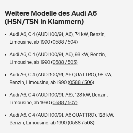
Sie haben Fragen?
Weitere Modelle des Audi A6
Hochwasser-Check: Wie gefährdet ist Ihr Haus?
Private Cyberversicherung
Rentenrechner: Wie viel Geld bekomme ich im Alter?
(HSN/TSN in Klammern)
Wer versichert was: Jetzt Versicherer finden
Musikinstrumentenversicherung
Audi A6, C 4 (AUDI 100/91, A6), 74 kW, Benzin,
Limousine, ab 1990
(0588 / 504)
Sie haben Fragen?
Zur Übersicht
Audi A6, C 4 (AUDI 100/91, A6), 98 kW, Benzin,
Limousine, ab 1990
(0588 / 505)
Tools
Audi A6, C 4 (AUDI 100/91, A6 QUATTRO), 98 kW,
Benzin, Limousine, ab 1990
(0588 / 506)
Kinderunfall-Check: Mehr Sicherheit für deine Kids
Audi A6, C 4 (AUDI 100/91, A6), 128 kW, Benzin,
Typklassen: So ist Ihr Auto eingestuft
Limousine, ab 1990
(0588 / 507)
Audi A6, C 4 (AUDI 100/91, A6 QUATTRO), 128 kW,
Sie haben Fragen?
Benzin, Limousine, ab 1990
(0588 / 508)