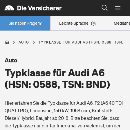
Typklassen: So ist Ihr Auto eingestuft
Wer versichert was: Jetzt Versicherer finden
Regionalklassen: So ist Ihre Region eingestuft
Sie haben Fragen?
Leichte Sprache
Mediath
Wer versichert was: Jetzt Versicherer finden
AUTO
TYPKLASSE FÜR AUDI A6 (HSN: 0588, TSN: B
Beruf
Auto
Typklasse für Audi A6
Berufsunfähigkeitsversicherung
Wohnen
(HSN: 0588, TSN: BND)
Erwerbsunfähigkeitsversicherung
Wohngebäudeversicherung
Hier erfahren Sie die Typklasse für Audi A6, F2 (A6 40 TDI
Freizeit
Grundfähigkeitsversicherung
QUATTRO), Limousine, 150 kW, 1968 ccm, Kraftstoff:
Hausratversicherung
Diesel/Hybrid, Baujahr ab 2018. Bitte beachten Sie, dass
Arbeitsrechtsschutz
Pri­vate Haft­pflicht­
die Typklasse nur ein Tarifmerkmal von vielen ist, um den
Gesundheit
Elementarversicherung