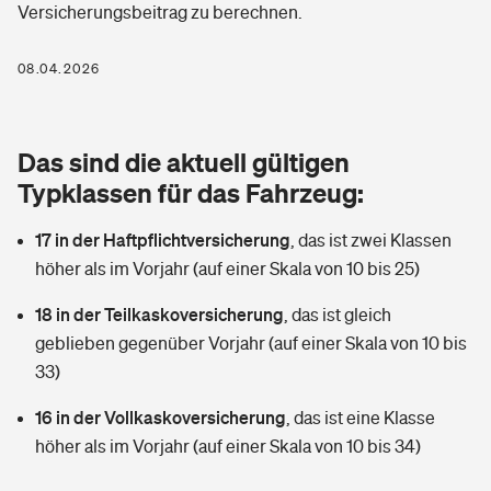
Versicherungsbeitrag zu berechnen.
Berufshaftpflichtversicherung
Rechts­schutz­ver­si­che­rung
Photovoltaik
Private Krankenversicherung
08.04.2026
Zur Übersicht
Fahrradversicherung
Wärmepumpen versichern
Zahnzusatzversicherung
Unfallversicherung
Tools
Das sind die aktuell gültigen
Glasversicherung
Dread-Disease-Versicherung
Typklassen für das Fahrzeug:
Kinderunfall­ver­si­che­rung
Rentenrechner: Wie viel Geld bekomme ich im Alter?
Vermieterrrechtsschutz
Tierkrankenversicherung
17 in der Haftpflichtversicherung
,
das ist zwei Klassen
Kinderinvalidität
höher als im Vorjahr (auf einer Skala von 10 bis 25)
Wer versichert was: Jetzt Versicherer finden
Mietkautionsversicherung
Zur Übersicht
18 in der Teilkaskoversicherung
,
das ist gleich
Reiseversicherung
Sie haben Fragen?
Restkreditversicherung
geblieben gegenüber Vorjahr (auf einer Skala von 10 bis
Tools
33)
Hundehalter-Haftpflicht
Zur Übersicht
16 in der Vollkaskoversicherung
,
das ist eine Klasse
Pferdehalter-Haftpflicht
Wer versichert was: Jetzt Versicherer finden
höher als im Vorjahr (auf einer Skala von 10 bis 34)
Tools
Handyversicherung