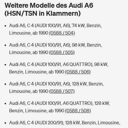
Sie haben Fragen?
Weitere Modelle des Audi A6
(HSN/TSN in Klammern)
Hochwasser-Check: Wie gefährdet ist Ihr Haus?
Private Cyberversicherung
Rentenrechner: Wie viel Geld bekomme ich im Alter?
Audi A6, C 4 (AUDI 100/91, A6), 74 kW, Benzin,
Wer versichert was: Jetzt Versicherer finden
Musikinstrumentenversicherung
Limousine, ab 1990
(0588 / 504)
Sie haben Fragen?
Zur Übersicht
Audi A6, C 4 (AUDI 100/91, A6), 98 kW, Benzin,
Limousine, ab 1990
(0588 / 505)
Tools
Audi A6, C 4 (AUDI 100/91, A6 QUATTRO), 98 kW,
Benzin, Limousine, ab 1990
(0588 / 506)
Kinderunfall-Check: Mehr Sicherheit für deine Kids
Audi A6, C 4 (AUDI 100/91, A6), 128 kW, Benzin,
Limousine, ab 1990
(0588 / 507)
Typklassen: So ist Ihr Auto eingestuft
Audi A6, C 4 (AUDI 100/91, A6 QUATTRO), 128 kW,
Benzin, Limousine, ab 1990
(0588 / 508)
Sie haben Fragen?
Audi A6, C 4 (AUDI 200/91), 128 kW, Benzin, Limousine,