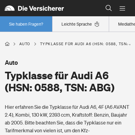
Typklassen: So ist Ihr Auto eingestuft
Wer versichert was: Jetzt Versicherer finden
Regionalklassen: So ist Ihre Region eingestuft
Sie haben Fragen?
Leichte Sprache
Mediath
Wer versichert was: Jetzt Versicherer finden
AUTO
TYPKLASSE FÜR AUDI A6 (HSN: 0588, TSN: A
Beruf
Auto
Typklasse für Audi A6
Berufsunfähigkeitsversicherung
Wohnen
(HSN: 0588, TSN: ABG)
Erwerbsunfähigkeitsversicherung
Wohngebäudeversicherung
Hier erfahren Sie die Typklasse für Audi A6, 4F (A6 AVANT
Freizeit
Grundfähigkeitsversicherung
2.4), Kombi, 130 kW, 2393 ccm, Kraftstoff: Benzin, Baujahr
Hausratversicherung
ab 2005. Bitte beachten Sie, dass die Typklasse nur ein
Arbeitsrechtsschutz
Pri­vate Haft­pflicht­
Tarifmerkmal von vielen ist, um den Kfz-
Gesundheit
Elementarversicherung