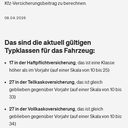
Kfz-Versicherungsbeitrag zu berechnen.
Berufshaftpflichtversicherung
Rechts­schutz­ver­si­che­rung
Photovoltaik
Private Krankenversicherung
08.04.2026
Zur Übersicht
Fahrradversicherung
Wärmepumpen versichern
Zahnzusatzversicherung
Unfallversicherung
Tools
Das sind die aktuell gültigen
Glasversicherung
Dread-Disease-Versicherung
Typklassen für das Fahrzeug:
Kinderunfall­ver­si­che­rung
Rentenrechner: Wie viel Geld bekomme ich im Alter?
Vermieterrrechtsschutz
Tierkrankenversicherung
17 in der Haftpflichtversicherung
,
das ist eine Klasse
Kinderinvalidität
höher als im Vorjahr (auf einer Skala von 10 bis 25)
Wer versichert was: Jetzt Versicherer finden
Mietkautionsversicherung
Zur Übersicht
27 in der Teilkaskoversicherung
,
das ist gleich
Reiseversicherung
Sie haben Fragen?
Restkreditversicherung
geblieben gegenüber Vorjahr (auf einer Skala von 10 bis
Tools
33)
Hundehalter-Haftpflicht
Zur Übersicht
27 in der Vollkaskoversicherung
,
das ist gleich
Pferdehalter-Haftpflicht
Wer versichert was: Jetzt Versicherer finden
geblieben gegenüber Vorjahr (auf einer Skala von 10 bis
Tools
34)
Handyversicherung