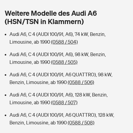
Sie haben Fragen?
Weitere Modelle des Audi A6
Hochwasser-Check: Wie gefährdet ist Ihr Haus?
Private Cyberversicherung
Rentenrechner: Wie viel Geld bekomme ich im Alter?
(HSN/TSN in Klammern)
Wer versichert was: Jetzt Versicherer finden
Musikinstrumentenversicherung
Audi A6, C 4 (AUDI 100/91, A6), 74 kW, Benzin,
Limousine, ab 1990
(0588 / 504)
Sie haben Fragen?
Zur Übersicht
Audi A6, C 4 (AUDI 100/91, A6), 98 kW, Benzin,
Limousine, ab 1990
(0588 / 505)
Tools
Audi A6, C 4 (AUDI 100/91, A6 QUATTRO), 98 kW,
Benzin, Limousine, ab 1990
(0588 / 506)
Kinderunfall-Check: Mehr Sicherheit für deine Kids
Audi A6, C 4 (AUDI 100/91, A6), 128 kW, Benzin,
Typklassen: So ist Ihr Auto eingestuft
Limousine, ab 1990
(0588 / 507)
Audi A6, C 4 (AUDI 100/91, A6 QUATTRO), 128 kW,
Sie haben Fragen?
Benzin, Limousine, ab 1990
(0588 / 508)