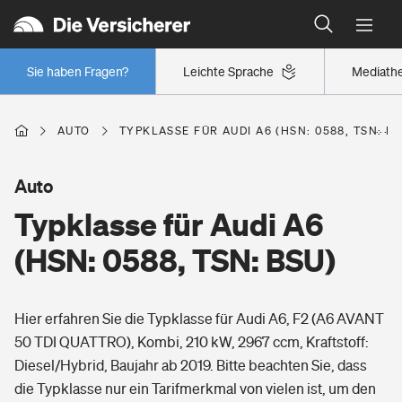
Typklassen: So ist Ihr Auto eingestuft
Wer versichert was: Jetzt Versicherer finden
Regionalklassen: So ist Ihre Region eingestuft
Sie haben Fragen?
Leichte Sprache
Mediath
Wer versichert was: Jetzt Versicherer finden
AUTO
TYPKLASSE FÜR AUDI A6 (HSN: 0588, TSN: BS
Beruf
Auto
Typklasse für Audi A6
Berufsunfähigkeitsversicherung
Wohnen
(HSN: 0588, TSN: BSU)
Erwerbsunfähigkeitsversicherung
Wohngebäudeversicherung
Hier erfahren Sie die Typklasse für Audi A6, F2 (A6 AVANT
Freizeit
Grundfähigkeitsversicherung
50 TDI QUATTRO), Kombi, 210 kW, 2967 ccm, Kraftstoff:
Hausratversicherung
Diesel/Hybrid, Baujahr ab 2019. Bitte beachten Sie, dass
Arbeitsrechtsschutz
Pri­vate Haft­pflicht­
die Typklasse nur ein Tarifmerkmal von vielen ist, um den
Gesundheit
Elementarversicherung