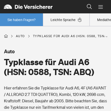
Typklassen: So ist Ihr Auto eingestuft
Wer versichert was: Jetzt Versicherer finden
Regionalklassen: So ist Ihre Region eingestuft
Sie haben Fragen?
Leichte Sprache
Mediath
Wer versichert was: Jetzt Versicherer finden
AUTO
TYPKLASSE FÜR AUDI A6 (HSN: 0588, TSN: A
Beruf
Auto
Typklasse für Audi A6
Berufsunfähigkeitsversicherung
Wohnen
(HSN: 0588, TSN: ABQ)
Erwerbsunfähigkeitsversicherung
Wohngebäudeversicherung
Hier erfahren Sie die Typklasse für Audi A6, 4F (A6 AVANT
Freizeit
Grundfähigkeitsversicherung
/ ALLROAD 2.7 TDI QUATTRO), Kombi, 120 kW, 2698 ccm,
Hausratversicherung
Kraftstoff: Diesel, Baujahr ab 2005. Bitte beachten Sie, dass
Arbeitsrechtsschutz
Pri­vate Haft­pflicht­
die Typklasse nur ein Tarifmerkmal von vielen ist, um den
Gesundheit
Elementarversicherung