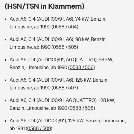
Sie haben Fragen?
(HSN/TSN in Klammern)
Hochwasser-Check: Wie gefährdet ist Ihr Haus?
Private Cyberversicherung
Rentenrechner: Wie viel Geld bekomme ich im Alter?
Audi A6, C 4 (AUDI 100/91, A6), 74 kW, Benzin,
Limousine, ab 1990
(0588 / 504)
Wer versichert was: Jetzt Versicherer finden
Musikinstrumentenversicherung
Audi A6, C 4 (AUDI 100/91, A6), 98 kW, Benzin,
Sie haben Fragen?
Zur Übersicht
Limousine, ab 1990
(0588 / 505)
Audi A6, C 4 (AUDI 100/91, A6 QUATTRO), 98 kW,
Tools
Benzin, Limousine, ab 1990
(0588 / 506)
Audi A6, C 4 (AUDI 100/91, A6), 128 kW, Benzin,
Kinderunfall-Check: Mehr Sicherheit für deine Kids
Limousine, ab 1990
(0588 / 507)
Audi A6, C 4 (AUDI 100/91, A6 QUATTRO), 128 kW,
Typklassen: So ist Ihr Auto eingestuft
Benzin, Limousine, ab 1990
(0588 / 508)
Sie haben Fragen?
Audi A6, C 4 (AUDI 200/91), 128 kW, Benzin, Limousine,
ab 1991
(0588 / 509)