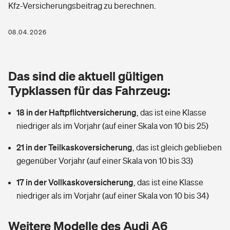
Kfz-Versicherungsbeitrag zu berechnen.
Berufshaftpflichtversicherung
Rechts­schutz­ver­si­che­rung
Photovoltaik
Private Krankenversicherung
08.04.2026
Zur Übersicht
Fahrradversicherung
Wärmepumpen versichern
Zahnzusatzversicherung
Unfallversicherung
Tools
Das sind die aktuell gültigen
Glasversicherung
Dread-Disease-Versicherung
Typklassen für das Fahrzeug:
Kinderunfall­ver­si­che­rung
Rentenrechner: Wie viel Geld bekomme ich im Alter?
Vermieterrrechtsschutz
Tierkrankenversicherung
18 in der Haftpflichtversicherung
,
das ist eine Klasse
Kinderinvalidität
niedriger als im Vorjahr (auf einer Skala von 10 bis 25)
Wer versichert was: Jetzt Versicherer finden
Mietkautionsversicherung
Zur Übersicht
21 in der Teilkaskoversicherung
,
das ist gleich geblieben
Reiseversicherung
Sie haben Fragen?
Restkreditversicherung
gegenüber Vorjahr (auf einer Skala von 10 bis 33)
Tools
Hundehalter-Haftpflicht
17 in der Vollkaskoversicherung
,
das ist eine Klasse
Zur Übersicht
niedriger als im Vorjahr (auf einer Skala von 10 bis 34)
Pferdehalter-Haftpflicht
Wer versichert was: Jetzt Versicherer finden
Tools
Weitere Modelle des Audi A6
Handyversicherung