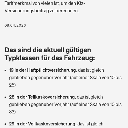
Tarifmerkmal von vielen ist, um den Kfz-
Berufshaftpflichtversicherung
Rechts­schutz­ver­si­che­rung
Versicherungsbeitrag zu berechnen.
Photovoltaik
Private Krankenversicherung
Zur Übersicht
Fahrradversicherung
08.04.2026
Wärmepumpen versichern
Zahnzusatzversicherung
Unfallversicherung
Tools
Glasversicherung
Dread-Disease-Versicherung
Das sind die aktuell gültigen
Kinderunfall­ver­si­che­rung
Typklassen für das Fahrzeug:
Rentenrechner: Wie viel Geld bekomme ich im Alter?
Vermieterrrechtsschutz
Tierkrankenversicherung
Kinderinvalidität
19 in der Haftpflichtversicherung
,
das ist gleich
Wer versichert was: Jetzt Versicherer finden
Mietkautionsversicherung
Zur Übersicht
geblieben gegenüber Vorjahr (auf einer Skala von 10 bis
Reiseversicherung
25)
Sie haben Fragen?
Restkreditversicherung
Tools
28 in der Teilkaskoversicherung
,
das ist gleich
Hundehalter-Haftpflicht
Zur Übersicht
geblieben gegenüber Vorjahr (auf einer Skala von 10 bis
33)
Pferdehalter-Haftpflicht
Wer versichert was: Jetzt Versicherer finden
Tools
29 in der Vollkaskoversicherung
,
das ist gleich
Handyversicherung