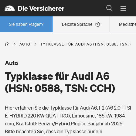
Typklassen: So ist Ihr Auto eingestuft
Wer versichert was: Jetzt Versicherer finden
Regionalklassen: So ist Ihre Region eingestuft
Sie haben Fragen?
Leichte Sprache
Mediath
Wer versichert was: Jetzt Versicherer finden
AUTO
TYPKLASSE FÜR AUDI A6 (HSN: 0588, TSN: C
Beruf
Auto
Typklasse für Audi A6
Berufsunfähigkeitsversicherung
Wohnen
(HSN: 0588, TSN: CCH)
Erwerbsunfähigkeitsversicherung
Wohngebäudeversicherung
Hier erfahren Sie die Typklasse für Audi A6, F2 (A6 2.0 TFSI
Freizeit
Grundfähigkeitsversicherung
E-HYBRID 220 KW QUATTRO), Limousine, 185 kW, 1984
Hausratversicherung
ccm, Kraftstoff: Benzin/Hybrid Plug In, Baujahr ab 2025.
Arbeitsrechtsschutz
Pri­vate Haft­pflicht­
Bitte beachten Sie, dass die Typklasse nur ein
Gesundheit
Elementarversicherung