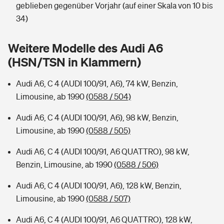
Sie haben Fragen?
geblieben gegenüber Vorjahr (auf einer Skala von 10 bis
34)
Hochwasser-Check: Wie gefährdet ist Ihr Haus?
Private Cyberversicherung
Rentenrechner: Wie viel Geld bekomme ich im Alter?
Weitere Modelle des Audi A6
Wer versichert was: Jetzt Versicherer finden
Musikinstrumentenversicherung
(HSN/TSN in Klammern)
Sie haben Fragen?
Zur Übersicht
Audi A6, C 4 (AUDI 100/91, A6), 74 kW, Benzin,
Limousine, ab 1990
(0588 / 504)
Tools
Audi A6, C 4 (AUDI 100/91, A6), 98 kW, Benzin,
Limousine, ab 1990
(0588 / 505)
Kinderunfall-Check: Mehr Sicherheit für deine Kids
Audi A6, C 4 (AUDI 100/91, A6 QUATTRO), 98 kW,
Benzin, Limousine, ab 1990
(0588 / 506)
Typklassen: So ist Ihr Auto eingestuft
Audi A6, C 4 (AUDI 100/91, A6), 128 kW, Benzin,
Sie haben Fragen?
Limousine, ab 1990
(0588 / 507)
Audi A6, C 4 (AUDI 100/91, A6 QUATTRO), 128 kW,