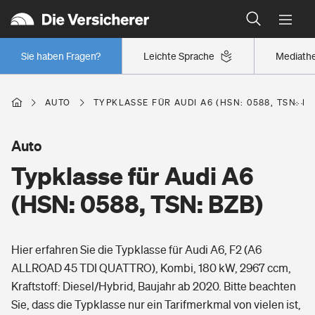
Typklassen: So ist Ihr Auto eingestuft
Wer versichert was: Jetzt Versicherer finden
Regionalklassen: So ist Ihre Region eingestuft
Sie haben Fragen?
Leichte Sprache
Mediath
Wer versichert was: Jetzt Versicherer finden
AUTO
TYPKLASSE FÜR AUDI A6 (HSN: 0588, TSN: BZ
Beruf
Auto
Typklasse für Audi A6
Berufsunfähigkeitsversicherung
Wohnen
(HSN: 0588, TSN: BZB)
Erwerbsunfähigkeitsversicherung
Wohngebäudeversicherung
Hier erfahren Sie die Typklasse für Audi A6, F2 (A6
Freizeit
Grundfähigkeitsversicherung
ALLROAD 45 TDI QUATTRO), Kombi, 180 kW, 2967 ccm,
Hausratversicherung
Kraftstoff: Diesel/Hybrid, Baujahr ab 2020. Bitte beachten
Arbeitsrechtsschutz
Pri­vate Haft­pflicht­
Sie, dass die Typklasse nur ein Tarifmerkmal von vielen ist,
Gesundheit
Elementarversicherung