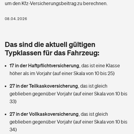
um den Kfz-Versicherungsbeitrag zu berechnen.
Berufshaftpflichtversicherung
Rechts­schutz­ver­si­che­rung
Photovoltaik
Private Krankenversicherung
08.04.2026
Zur Übersicht
Fahrradversicherung
Wärmepumpen versichern
Zahnzusatzversicherung
Unfallversicherung
Tools
Das sind die aktuell gültigen
Glasversicherung
Dread-Disease-Versicherung
Typklassen für das Fahrzeug:
Kinderunfall­ver­si­che­rung
Rentenrechner: Wie viel Geld bekomme ich im Alter?
Vermieterrrechtsschutz
Tierkrankenversicherung
17 in der Haftpflichtversicherung
,
das ist eine Klasse
Kinderinvalidität
höher als im Vorjahr (auf einer Skala von 10 bis 25)
Wer versichert was: Jetzt Versicherer finden
Mietkautionsversicherung
Zur Übersicht
27 in der Teilkaskoversicherung
,
das ist gleich
Reiseversicherung
Sie haben Fragen?
Restkreditversicherung
geblieben gegenüber Vorjahr (auf einer Skala von 10 bis
Tools
33)
Hundehalter-Haftpflicht
Zur Übersicht
27 in der Vollkaskoversicherung
,
das ist gleich
Pferdehalter-Haftpflicht
Wer versichert was: Jetzt Versicherer finden
geblieben gegenüber Vorjahr (auf einer Skala von 10 bis
Tools
34)
Handyversicherung