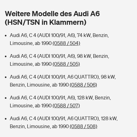
Sie haben Fragen?
Weitere Modelle des Audi A6
Hochwasser-Check: Wie gefährdet ist Ihr Haus?
Private Cyberversicherung
Rentenrechner: Wie viel Geld bekomme ich im Alter?
(HSN/TSN in Klammern)
Wer versichert was: Jetzt Versicherer finden
Musikinstrumentenversicherung
Audi A6, C 4 (AUDI 100/91, A6), 74 kW, Benzin,
Limousine, ab 1990
(0588 / 504)
Sie haben Fragen?
Zur Übersicht
Audi A6, C 4 (AUDI 100/91, A6), 98 kW, Benzin,
Limousine, ab 1990
(0588 / 505)
Tools
Audi A6, C 4 (AUDI 100/91, A6 QUATTRO), 98 kW,
Benzin, Limousine, ab 1990
(0588 / 506)
Kinderunfall-Check: Mehr Sicherheit für deine Kids
Audi A6, C 4 (AUDI 100/91, A6), 128 kW, Benzin,
Typklassen: So ist Ihr Auto eingestuft
Limousine, ab 1990
(0588 / 507)
Audi A6, C 4 (AUDI 100/91, A6 QUATTRO), 128 kW,
Sie haben Fragen?
Benzin, Limousine, ab 1990
(0588 / 508)