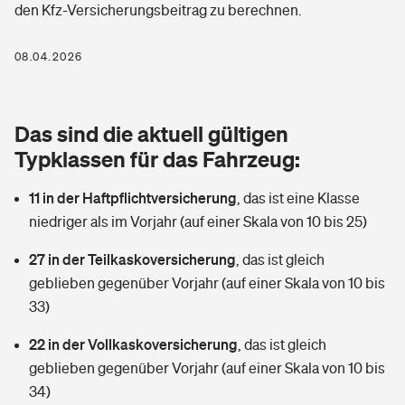
den Kfz-Versicherungsbeitrag zu berechnen.
Berufshaftpflichtversicherung
Rechts­schutz­ver­si­che­rung
Photovoltaik
Private Krankenversicherung
08.04.2026
Zur Übersicht
Fahrradversicherung
Wärmepumpen versichern
Zahnzusatzversicherung
Unfallversicherung
Tools
Das sind die aktuell gültigen
Glasversicherung
Dread-Disease-Versicherung
Typklassen für das Fahrzeug:
Kinderunfall­ver­si­che­rung
Rentenrechner: Wie viel Geld bekomme ich im Alter?
Vermieterrrechtsschutz
Tierkrankenversicherung
11 in der Haftpflichtversicherung
,
das ist eine Klasse
Kinderinvalidität
niedriger als im Vorjahr (auf einer Skala von 10 bis 25)
Wer versichert was: Jetzt Versicherer finden
Mietkautionsversicherung
Zur Übersicht
27 in der Teilkaskoversicherung
,
das ist gleich
Reiseversicherung
Sie haben Fragen?
Restkreditversicherung
geblieben gegenüber Vorjahr (auf einer Skala von 10 bis
Tools
33)
Hundehalter-Haftpflicht
Zur Übersicht
22 in der Vollkaskoversicherung
,
das ist gleich
Pferdehalter-Haftpflicht
Wer versichert was: Jetzt Versicherer finden
geblieben gegenüber Vorjahr (auf einer Skala von 10 bis
Tools
34)
Handyversicherung