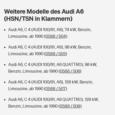
Sie haben Fragen?
Weitere Modelle des Audi A6
Hochwasser-Check: Wie gefährdet ist Ihr Haus?
Private Cyberversicherung
Rentenrechner: Wie viel Geld bekomme ich im Alter?
(HSN/TSN in Klammern)
Wer versichert was: Jetzt Versicherer finden
Musikinstrumentenversicherung
Audi A6, C 4 (AUDI 100/91, A6), 74 kW, Benzin,
Limousine, ab 1990
(0588 / 504)
Sie haben Fragen?
Zur Übersicht
Audi A6, C 4 (AUDI 100/91, A6), 98 kW, Benzin,
Limousine, ab 1990
(0588 / 505)
Tools
Audi A6, C 4 (AUDI 100/91, A6 QUATTRO), 98 kW,
Benzin, Limousine, ab 1990
(0588 / 506)
Kinderunfall-Check: Mehr Sicherheit für deine Kids
Audi A6, C 4 (AUDI 100/91, A6), 128 kW, Benzin,
Typklassen: So ist Ihr Auto eingestuft
Limousine, ab 1990
(0588 / 507)
Audi A6, C 4 (AUDI 100/91, A6 QUATTRO), 128 kW,
Sie haben Fragen?
Benzin, Limousine, ab 1990
(0588 / 508)