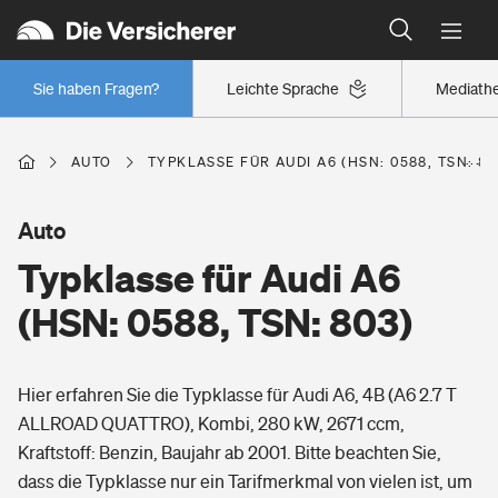
Typklassen: So ist Ihr Auto eingestuft
Wer versichert was: Jetzt Versicherer finden
Regionalklassen: So ist Ihre Region eingestuft
Sie haben Fragen?
Leichte Sprache
Mediath
Wer versichert was: Jetzt Versicherer finden
AUTO
TYPKLASSE FÜR AUDI A6 (HSN: 0588, TSN: 80
Beruf
Auto
Typklasse für Audi A6
Berufsunfähigkeitsversicherung
Wohnen
(HSN: 0588, TSN: 803)
Erwerbsunfähigkeitsversicherung
Wohngebäudeversicherung
Hier erfahren Sie die Typklasse für Audi A6, 4B (A6 2.7 T
Freizeit
Grundfähigkeitsversicherung
ALLROAD QUATTRO), Kombi, 280 kW, 2671 ccm,
Hausratversicherung
Kraftstoff: Benzin, Baujahr ab 2001. Bitte beachten Sie,
Arbeitsrechtsschutz
Pri­vate Haft­pflicht­
dass die Typklasse nur ein Tarifmerkmal von vielen ist, um
Gesundheit
Elementarversicherung