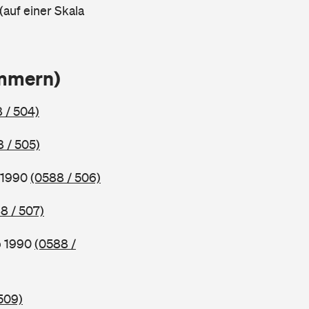
(auf einer Skala
ammern)
 / 504)
 / 505)
b 1990
(0588 / 506)
8 / 507)
b 1990
(0588 /
509)