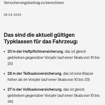
Versicherungsbeitrag zu berechnen.
Berufshaftpflichtversicherung
Rechts­schutz­ver­si­che­rung
Photovoltaik
Private Krankenversicherung
08.04.2026
Zur Übersicht
Fahrradversicherung
Wärmepumpen versichern
Zahnzusatzversicherung
Unfallversicherung
Tools
Das sind die aktuell gültigen
Glasversicherung
Dread-Disease-Versicherung
Typklassen für das Fahrzeug:
Kinderunfall­ver­si­che­rung
Rentenrechner: Wie viel Geld bekomme ich im Alter?
Vermieterrrechtsschutz
Tierkrankenversicherung
20 in der Haftpflichtversicherung
,
das ist gleich
Kinderinvalidität
geblieben gegenüber Vorjahr (auf einer Skala von 10 bis
Wer versichert was: Jetzt Versicherer finden
Mietkautionsversicherung
Zur Übersicht
25)
Reiseversicherung
Sie haben Fragen?
Restkreditversicherung
28 in der Teilkaskoversicherung
,
das ist eine Klasse
Tools
höher als im Vorjahr (auf einer Skala von 10 bis 33)
Hundehalter-Haftpflicht
Zur Übersicht
27 in der Vollkaskoversicherung
,
das ist gleich
Pferdehalter-Haftpflicht
Wer versichert was: Jetzt Versicherer finden
geblieben gegenüber Vorjahr (auf einer Skala von 10 bis
Tools
34)
Handyversicherung