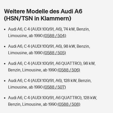
Sie haben Fragen?
Weitere Modelle des Audi A6
Hochwasser-Check: Wie gefährdet ist Ihr Haus?
Private Cyberversicherung
Rentenrechner: Wie viel Geld bekomme ich im Alter?
(HSN/TSN in Klammern)
Wer versichert was: Jetzt Versicherer finden
Musikinstrumentenversicherung
Audi A6, C 4 (AUDI 100/91, A6), 74 kW, Benzin,
Limousine, ab 1990
(0588 / 504)
Sie haben Fragen?
Zur Übersicht
Audi A6, C 4 (AUDI 100/91, A6), 98 kW, Benzin,
Limousine, ab 1990
(0588 / 505)
Tools
Audi A6, C 4 (AUDI 100/91, A6 QUATTRO), 98 kW,
Benzin, Limousine, ab 1990
(0588 / 506)
Kinderunfall-Check: Mehr Sicherheit für deine Kids
Audi A6, C 4 (AUDI 100/91, A6), 128 kW, Benzin,
Typklassen: So ist Ihr Auto eingestuft
Limousine, ab 1990
(0588 / 507)
Audi A6, C 4 (AUDI 100/91, A6 QUATTRO), 128 kW,
Sie haben Fragen?
Benzin, Limousine, ab 1990
(0588 / 508)