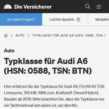
Typklassen: So ist Ihr Auto eingestuft
Wer versichert was: Jetzt Versicherer finden
Regionalklassen: So ist Ihre Region eingestuft
Sie haben Fragen?
Leichte Sprache
Mediath
Wer versichert was: Jetzt Versicherer finden
AUTO
TYPKLASSE FÜR AUDI A6 (HSN: 0588, TSN: B
Beruf
Auto
Typklasse für Audi A6
Berufsunfähigkeitsversicherung
Wohnen
(HSN: 0588, TSN: BTN)
Erwerbsunfähigkeitsversicherung
Wohngebäudeversicherung
Hier erfahren Sie die Typklasse für Audi A6, F2 (A6 40 TDI),
Freizeit
Grundfähigkeitsversicherung
Limousine, 150 kW, 1968 ccm, Kraftstoff: Diesel/Hybrid,
Hausratversicherung
Baujahr ab 2019. Bitte beachten Sie, dass die Typklasse nur
Arbeitsrechtsschutz
Pri­vate Haft­pflicht­
ein Tarifmerkmal von vielen ist, um den Kfz-
Gesundheit
Elementarversicherung