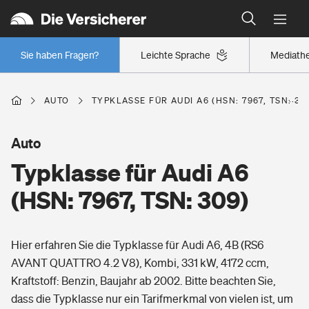
Typklassen: So ist Ihr Auto eingestuft
Wer versichert was: Jetzt Versicherer finden
Regionalklassen: So ist Ihre Region eingestuft
Sie haben Fragen?
Leichte Sprache
Mediath
Wer versichert was: Jetzt Versicherer finden
AUTO
TYPKLASSE FÜR AUDI A6 (HSN: 7967, TSN: 30
Beruf
Auto
Typklasse für Audi A6
Berufsunfähigkeitsversicherung
Wohnen
(HSN: 7967, TSN: 309)
Erwerbsunfähigkeitsversicherung
Wohngebäudeversicherung
Hier erfahren Sie die Typklasse für Audi A6, 4B (RS6
Freizeit
Grundfähigkeitsversicherung
AVANT QUATTRO 4.2 V8), Kombi, 331 kW, 4172 ccm,
Hausratversicherung
Kraftstoff: Benzin, Baujahr ab 2002. Bitte beachten Sie,
Arbeitsrechtsschutz
Pri­vate Haft­pflicht­
dass die Typklasse nur ein Tarifmerkmal von vielen ist, um
Gesundheit
Elementarversicherung