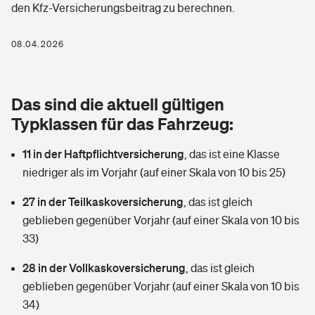
den Kfz-Versicherungsbeitrag zu berechnen.
Berufshaftpflichtversicherung
Rechts­schutz­ver­si­che­rung
Photovoltaik
Private Krankenversicherung
08.04.2026
Zur Übersicht
Fahrradversicherung
Wärmepumpen versichern
Zahnzusatzversicherung
Unfallversicherung
Tools
Das sind die aktuell gültigen
Glasversicherung
Dread-Disease-Versicherung
Typklassen für das Fahrzeug:
Kinderunfall­ver­si­che­rung
Rentenrechner: Wie viel Geld bekomme ich im Alter?
Vermieterrrechtsschutz
Tierkrankenversicherung
11 in der Haftpflichtversicherung
,
das ist eine Klasse
Kinderinvalidität
niedriger als im Vorjahr (auf einer Skala von 10 bis 25)
Wer versichert was: Jetzt Versicherer finden
Mietkautionsversicherung
Zur Übersicht
27 in der Teilkaskoversicherung
,
das ist gleich
Reiseversicherung
Sie haben Fragen?
Restkreditversicherung
geblieben gegenüber Vorjahr (auf einer Skala von 10 bis
Tools
33)
Hundehalter-Haftpflicht
Zur Übersicht
28 in der Vollkaskoversicherung
,
das ist gleich
Pferdehalter-Haftpflicht
Wer versichert was: Jetzt Versicherer finden
geblieben gegenüber Vorjahr (auf einer Skala von 10 bis
Tools
34)
Handyversicherung