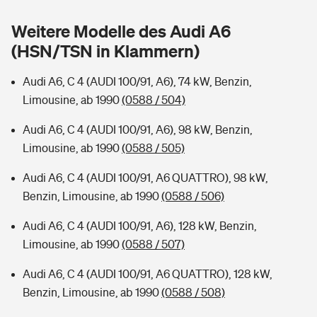
Sie haben Fragen?
Weitere Modelle des Audi A6
Hochwasser-Check: Wie gefährdet ist Ihr Haus?
Private Cyberversicherung
Rentenrechner: Wie viel Geld bekomme ich im Alter?
(HSN/TSN in Klammern)
Wer versichert was: Jetzt Versicherer finden
Musikinstrumentenversicherung
Audi A6, C 4 (AUDI 100/91, A6), 74 kW, Benzin,
Limousine, ab 1990
(0588 / 504)
Sie haben Fragen?
Zur Übersicht
Audi A6, C 4 (AUDI 100/91, A6), 98 kW, Benzin,
Limousine, ab 1990
(0588 / 505)
Tools
Audi A6, C 4 (AUDI 100/91, A6 QUATTRO), 98 kW,
Benzin, Limousine, ab 1990
(0588 / 506)
Kinderunfall-Check: Mehr Sicherheit für deine Kids
Audi A6, C 4 (AUDI 100/91, A6), 128 kW, Benzin,
Typklassen: So ist Ihr Auto eingestuft
Limousine, ab 1990
(0588 / 507)
Audi A6, C 4 (AUDI 100/91, A6 QUATTRO), 128 kW,
Sie haben Fragen?
Benzin, Limousine, ab 1990
(0588 / 508)