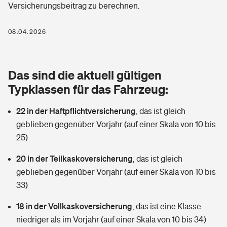
Versicherungsbeitrag zu berechnen.
Berufshaftpflichtversicherung
Rechts­schutz­ver­si­che­rung
Photovoltaik
Private Krankenversicherung
08.04.2026
Zur Übersicht
Fahrradversicherung
Wärmepumpen versichern
Zahnzusatzversicherung
Unfallversicherung
Tools
Das sind die aktuell gültigen
Glasversicherung
Dread-Disease-Versicherung
Typklassen für das Fahrzeug:
Kinderunfall­ver­si­che­rung
Rentenrechner: Wie viel Geld bekomme ich im Alter?
Vermieterrrechtsschutz
Tierkrankenversicherung
22 in der Haftpflichtversicherung
,
das ist gleich
Kinderinvalidität
geblieben gegenüber Vorjahr (auf einer Skala von 10 bis
Wer versichert was: Jetzt Versicherer finden
Mietkautionsversicherung
Zur Übersicht
25)
Reiseversicherung
Sie haben Fragen?
Restkreditversicherung
20 in der Teilkaskoversicherung
,
das ist gleich
Tools
geblieben gegenüber Vorjahr (auf einer Skala von 10 bis
Hundehalter-Haftpflicht
Zur Übersicht
33)
Pferdehalter-Haftpflicht
Wer versichert was: Jetzt Versicherer finden
18 in der Vollkaskoversicherung
,
das ist eine Klasse
Tools
niedriger als im Vorjahr (auf einer Skala von 10 bis 34)
Handyversicherung