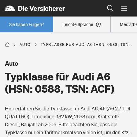
Typklassen: So ist Ihr Auto eingestuft
Wer versichert was: Jetzt Versicherer finden
Regionalklassen: So ist Ihre Region eingestuft
Sie haben Fragen?
Leichte Sprache
Mediath
Wer versichert was: Jetzt Versicherer finden
AUTO
TYPKLASSE FÜR AUDI A6 (HSN: 0588, TSN: AC
Beruf
Auto
Typklasse für Audi A6
Berufsunfähigkeitsversicherung
Wohnen
(HSN: 0588, TSN: ACF)
Erwerbsunfähigkeitsversicherung
Wohngebäudeversicherung
Hier erfahren Sie die Typklasse für Audi A6, 4F (A6 2.7 TDI
Freizeit
Grundfähigkeitsversicherung
QUATTRO), Limousine, 132 kW, 2698 ccm, Kraftstoff:
Hausratversicherung
Diesel, Baujahr ab 2005. Bitte beachten Sie, dass die
Arbeitsrechtsschutz
Pri­vate Haft­pflicht­
Typklasse nur ein Tarifmerkmal von vielen ist, um den Kfz-
Gesundheit
Elementarversicherung