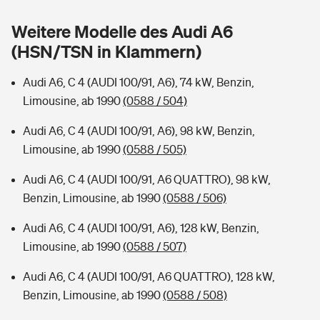
Sie haben Fragen?
Weitere Modelle des Audi A6
Hochwasser-Check: Wie gefährdet ist Ihr Haus?
Private Cyberversicherung
Rentenrechner: Wie viel Geld bekomme ich im Alter?
(HSN/TSN in Klammern)
Wer versichert was: Jetzt Versicherer finden
Musikinstrumentenversicherung
Audi A6, C 4 (AUDI 100/91, A6), 74 kW, Benzin,
Limousine, ab 1990
(0588 / 504)
Sie haben Fragen?
Zur Übersicht
Audi A6, C 4 (AUDI 100/91, A6), 98 kW, Benzin,
Limousine, ab 1990
(0588 / 505)
Tools
Audi A6, C 4 (AUDI 100/91, A6 QUATTRO), 98 kW,
Benzin, Limousine, ab 1990
(0588 / 506)
Kinderunfall-Check: Mehr Sicherheit für deine Kids
Audi A6, C 4 (AUDI 100/91, A6), 128 kW, Benzin,
Typklassen: So ist Ihr Auto eingestuft
Limousine, ab 1990
(0588 / 507)
Audi A6, C 4 (AUDI 100/91, A6 QUATTRO), 128 kW,
Sie haben Fragen?
Benzin, Limousine, ab 1990
(0588 / 508)