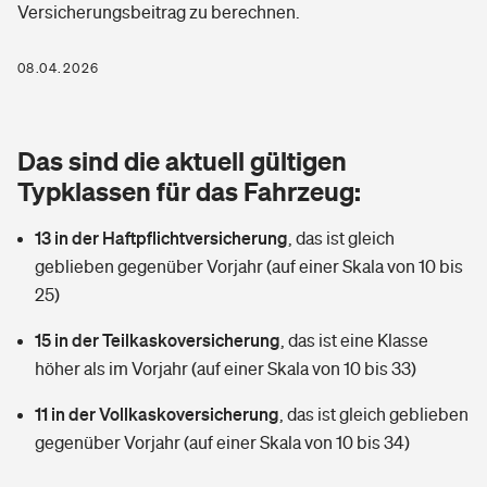
Versicherungsbeitrag zu berechnen.
Berufshaftpflichtversicherung
Rechts­schutz­ver­si­che­rung
Photovoltaik
Private Krankenversicherung
08.04.2026
Zur Übersicht
Fahrradversicherung
Wärmepumpen versichern
Zahnzusatzversicherung
Unfallversicherung
Tools
Das sind die aktuell gültigen
Glasversicherung
Dread-Disease-Versicherung
Typklassen für das Fahrzeug:
Kinderunfall­ver­si­che­rung
Rentenrechner: Wie viel Geld bekomme ich im Alter?
Vermieterrrechtsschutz
Tierkrankenversicherung
13 in der Haftpflichtversicherung
,
das ist gleich
Kinderinvalidität
geblieben gegenüber Vorjahr (auf einer Skala von 10 bis
Wer versichert was: Jetzt Versicherer finden
Mietkautionsversicherung
Zur Übersicht
25)
Reiseversicherung
Sie haben Fragen?
Restkreditversicherung
15 in der Teilkaskoversicherung
,
das ist eine Klasse
Tools
höher als im Vorjahr (auf einer Skala von 10 bis 33)
Hundehalter-Haftpflicht
Zur Übersicht
11 in der Vollkaskoversicherung
,
das ist gleich geblieben
Pferdehalter-Haftpflicht
Wer versichert was: Jetzt Versicherer finden
gegenüber Vorjahr (auf einer Skala von 10 bis 34)
Tools
Handyversicherung