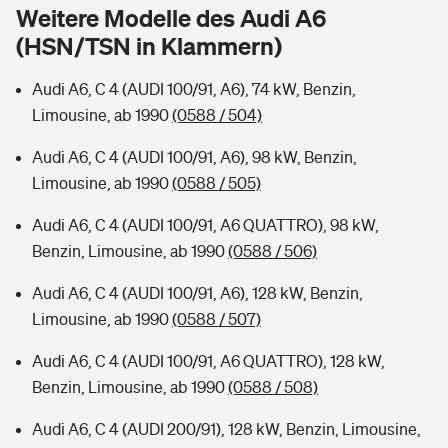
Sie haben Fragen?
Weitere Modelle des Audi A6
(HSN/TSN in Klammern)
Hochwasser-Check: Wie gefährdet ist Ihr Haus?
Private Cyberversicherung
Rentenrechner: Wie viel Geld bekomme ich im Alter?
Audi A6, C 4 (AUDI 100/91, A6), 74 kW, Benzin,
Wer versichert was: Jetzt Versicherer finden
Musikinstrumentenversicherung
Limousine, ab 1990
(0588 / 504)
Sie haben Fragen?
Zur Übersicht
Audi A6, C 4 (AUDI 100/91, A6), 98 kW, Benzin,
Limousine, ab 1990
(0588 / 505)
Tools
Audi A6, C 4 (AUDI 100/91, A6 QUATTRO), 98 kW,
Benzin, Limousine, ab 1990
(0588 / 506)
Kinderunfall-Check: Mehr Sicherheit für deine Kids
Audi A6, C 4 (AUDI 100/91, A6), 128 kW, Benzin,
Limousine, ab 1990
(0588 / 507)
Typklassen: So ist Ihr Auto eingestuft
Audi A6, C 4 (AUDI 100/91, A6 QUATTRO), 128 kW,
Benzin, Limousine, ab 1990
(0588 / 508)
Sie haben Fragen?
Audi A6, C 4 (AUDI 200/91), 128 kW, Benzin, Limousine,