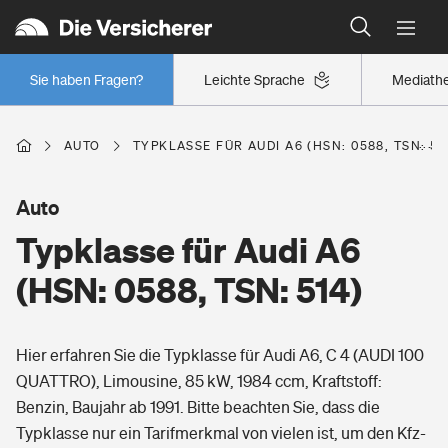
Typklassen: So ist Ihr Auto eingestuft
Wer versichert was: Jetzt Versicherer finden
Regionalklassen: So ist Ihre Region eingestuft
Sie haben Fragen?
Leichte Sprache
Mediath
Wer versichert was: Jetzt Versicherer finden
AUTO
TYPKLASSE FÜR AUDI A6 (HSN: 0588, TSN: 51
Beruf
Auto
Typklasse für Audi A6
Berufsunfähigkeitsversicherung
Wohnen
(HSN: 0588, TSN: 514)
Erwerbsunfähigkeitsversicherung
Wohngebäudeversicherung
Hier erfahren Sie die Typklasse für Audi A6, C 4 (AUDI 100
Freizeit
Grundfähigkeitsversicherung
QUATTRO), Limousine, 85 kW, 1984 ccm, Kraftstoff:
Hausratversicherung
Benzin, Baujahr ab 1991. Bitte beachten Sie, dass die
Arbeitsrechtsschutz
Pri­vate Haft­pflicht­
Typklasse nur ein Tarifmerkmal von vielen ist, um den Kfz-
Gesundheit
Elementarversicherung