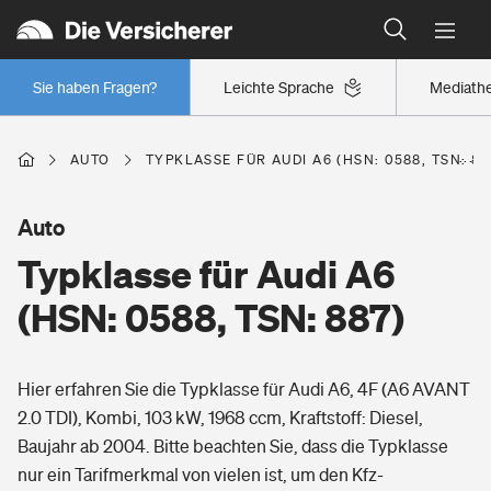
Typklassen: So ist Ihr Auto eingestuft
Wer versichert was: Jetzt Versicherer finden
Regionalklassen: So ist Ihre Region eingestuft
Sie haben Fragen?
Leichte Sprache
Mediath
Wer versichert was: Jetzt Versicherer finden
AUTO
TYPKLASSE FÜR AUDI A6 (HSN: 0588, TSN: 88
Beruf
Auto
Typklasse für Audi A6
Berufsunfähigkeitsversicherung
Wohnen
(HSN: 0588, TSN: 887)
Erwerbsunfähigkeitsversicherung
Wohngebäudeversicherung
Hier erfahren Sie die Typklasse für Audi A6, 4F (A6 AVANT
Freizeit
Grundfähigkeitsversicherung
2.0 TDI), Kombi, 103 kW, 1968 ccm, Kraftstoff: Diesel,
Hausratversicherung
Baujahr ab 2004. Bitte beachten Sie, dass die Typklasse
Arbeitsrechtsschutz
Pri­vate Haft­pflicht­
nur ein Tarifmerkmal von vielen ist, um den Kfz-
Gesundheit
Elementarversicherung