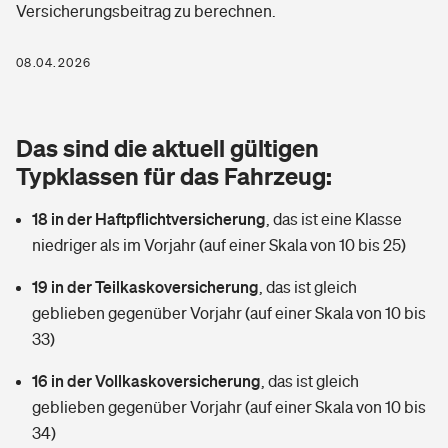
Versicherungsbeitrag zu berechnen.
Berufshaftpflichtversicherung
Rechts­schutz­ver­si­che­rung
Photovoltaik
Private Krankenversicherung
08.04.2026
Zur Übersicht
Fahrradversicherung
Wärmepumpen versichern
Zahnzusatzversicherung
Unfallversicherung
Tools
Das sind die aktuell gültigen
Glasversicherung
Dread-Disease-Versicherung
Typklassen für das Fahrzeug:
Kinderunfall­ver­si­che­rung
Rentenrechner: Wie viel Geld bekomme ich im Alter?
Vermieterrrechtsschutz
Tierkrankenversicherung
18 in der Haftpflichtversicherung
,
das ist eine Klasse
Kinderinvalidität
niedriger als im Vorjahr (auf einer Skala von 10 bis 25)
Wer versichert was: Jetzt Versicherer finden
Mietkautionsversicherung
Zur Übersicht
19 in der Teilkaskoversicherung
,
das ist gleich
Reiseversicherung
Sie haben Fragen?
Restkreditversicherung
geblieben gegenüber Vorjahr (auf einer Skala von 10 bis
Tools
33)
Hundehalter-Haftpflicht
Zur Übersicht
16 in der Vollkaskoversicherung
,
das ist gleich
Pferdehalter-Haftpflicht
Wer versichert was: Jetzt Versicherer finden
geblieben gegenüber Vorjahr (auf einer Skala von 10 bis
Tools
34)
Handyversicherung