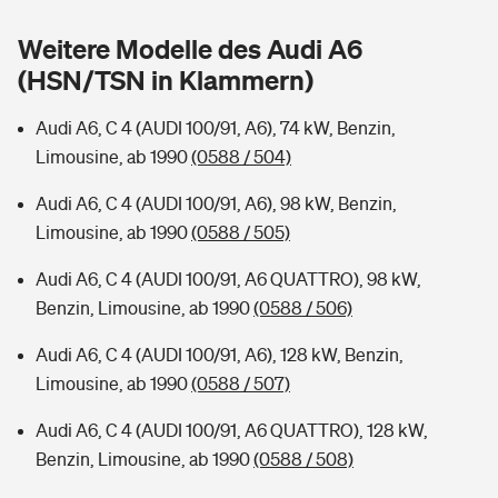
Sie haben Fragen?
Weitere Modelle des Audi A6
Hochwasser-Check: Wie gefährdet ist Ihr Haus?
Private Cyberversicherung
Rentenrechner: Wie viel Geld bekomme ich im Alter?
(HSN/TSN in Klammern)
Wer versichert was: Jetzt Versicherer finden
Musikinstrumentenversicherung
Audi A6, C 4 (AUDI 100/91, A6), 74 kW, Benzin,
Limousine, ab 1990
(0588 / 504)
Sie haben Fragen?
Zur Übersicht
Audi A6, C 4 (AUDI 100/91, A6), 98 kW, Benzin,
Limousine, ab 1990
(0588 / 505)
Tools
Audi A6, C 4 (AUDI 100/91, A6 QUATTRO), 98 kW,
Benzin, Limousine, ab 1990
(0588 / 506)
Kinderunfall-Check: Mehr Sicherheit für deine Kids
Audi A6, C 4 (AUDI 100/91, A6), 128 kW, Benzin,
Typklassen: So ist Ihr Auto eingestuft
Limousine, ab 1990
(0588 / 507)
Audi A6, C 4 (AUDI 100/91, A6 QUATTRO), 128 kW,
Sie haben Fragen?
Benzin, Limousine, ab 1990
(0588 / 508)