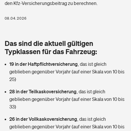
den Kfz-Versicherungsbeitrag zu berechnen.
Berufshaftpflichtversicherung
Rechts­schutz­ver­si­che­rung
Photovoltaik
Private Krankenversicherung
08.04.2026
Zur Übersicht
Fahrradversicherung
Wärmepumpen versichern
Zahnzusatzversicherung
Unfallversicherung
Tools
Das sind die aktuell gültigen
Glasversicherung
Dread-Disease-Versicherung
Typklassen für das Fahrzeug:
Kinderunfall­ver­si­che­rung
Rentenrechner: Wie viel Geld bekomme ich im Alter?
Vermieterrrechtsschutz
Tierkrankenversicherung
19 in der Haftpflichtversicherung
,
das ist gleich
Kinderinvalidität
geblieben gegenüber Vorjahr (auf einer Skala von 10 bis
Wer versichert was: Jetzt Versicherer finden
Mietkautionsversicherung
Zur Übersicht
25)
Reiseversicherung
Sie haben Fragen?
Restkreditversicherung
28 in der Teilkaskoversicherung
,
das ist gleich
Tools
geblieben gegenüber Vorjahr (auf einer Skala von 10 bis
Hundehalter-Haftpflicht
Zur Übersicht
33)
Pferdehalter-Haftpflicht
Wer versichert was: Jetzt Versicherer finden
26 in der Vollkaskoversicherung
,
das ist gleich
Tools
geblieben gegenüber Vorjahr (auf einer Skala von 10 bis
Handyversicherung