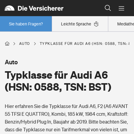
Typklassen: So ist Ihr Auto eingestuft
Wer versichert was: Jetzt Versicherer finden
Regionalklassen: So ist Ihre Region eingestuft
Sie haben Fragen?
Leichte Sprache
Mediath
Wer versichert was: Jetzt Versicherer finden
AUTO
TYPKLASSE FÜR AUDI A6 (HSN: 0588, TSN: BS
Beruf
Auto
Typklasse für Audi A6
Berufsunfähigkeitsversicherung
Wohnen
(HSN: 0588, TSN: BST)
Erwerbsunfähigkeitsversicherung
Wohngebäudeversicherung
Hier erfahren Sie die Typklasse für Audi A6, F2 (A6 AVANT
Freizeit
Grundfähigkeitsversicherung
55 TFSI E QUATTRO), Kombi, 185 kW, 1984 ccm, Kraftstoff:
Hausratversicherung
Benzin/Hybrid Plug In, Baujahr ab 2019. Bitte beachten Sie,
Arbeitsrechtsschutz
Pri­vate Haft­pflicht­
dass die Typklasse nur ein Tarifmerkmal von vielen ist, um
Gesundheit
Elementarversicherung