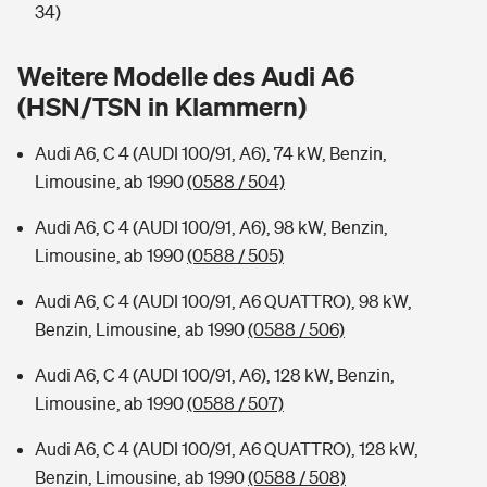
Sie haben Fragen?
34)
Hochwasser-Check: Wie gefährdet ist Ihr Haus?
Private Cyberversicherung
Rentenrechner: Wie viel Geld bekomme ich im Alter?
Weitere Modelle des Audi A6
(HSN/TSN in Klammern)
Wer versichert was: Jetzt Versicherer finden
Musikinstrumentenversicherung
Audi A6, C 4 (AUDI 100/91, A6), 74 kW, Benzin,
Sie haben Fragen?
Zur Übersicht
Limousine, ab 1990
(0588 / 504)
Audi A6, C 4 (AUDI 100/91, A6), 98 kW, Benzin,
Tools
Limousine, ab 1990
(0588 / 505)
Audi A6, C 4 (AUDI 100/91, A6 QUATTRO), 98 kW,
Kinderunfall-Check: Mehr Sicherheit für deine Kids
Benzin, Limousine, ab 1990
(0588 / 506)
Typklassen: So ist Ihr Auto eingestuft
Audi A6, C 4 (AUDI 100/91, A6), 128 kW, Benzin,
Limousine, ab 1990
(0588 / 507)
Sie haben Fragen?
Audi A6, C 4 (AUDI 100/91, A6 QUATTRO), 128 kW,
Benzin, Limousine, ab 1990
(0588 / 508)