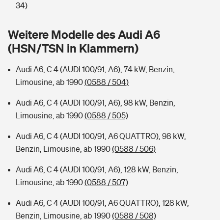
Sie haben Fragen?
34)
Hochwasser-Check: Wie gefährdet ist Ihr Haus?
Private Cyberversicherung
Rentenrechner: Wie viel Geld bekomme ich im Alter?
Weitere Modelle des Audi A6
(HSN/TSN in Klammern)
Wer versichert was: Jetzt Versicherer finden
Musikinstrumentenversicherung
Audi A6, C 4 (AUDI 100/91, A6), 74 kW, Benzin,
Sie haben Fragen?
Zur Übersicht
Limousine, ab 1990
(0588 / 504)
Audi A6, C 4 (AUDI 100/91, A6), 98 kW, Benzin,
Tools
Limousine, ab 1990
(0588 / 505)
Audi A6, C 4 (AUDI 100/91, A6 QUATTRO), 98 kW,
Kinderunfall-Check: Mehr Sicherheit für deine Kids
Benzin, Limousine, ab 1990
(0588 / 506)
Typklassen: So ist Ihr Auto eingestuft
Audi A6, C 4 (AUDI 100/91, A6), 128 kW, Benzin,
Limousine, ab 1990
(0588 / 507)
Sie haben Fragen?
Audi A6, C 4 (AUDI 100/91, A6 QUATTRO), 128 kW,
Benzin, Limousine, ab 1990
(0588 / 508)