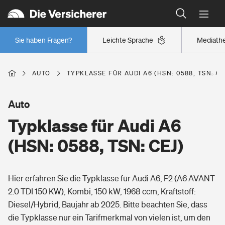
Typklassen: So ist Ihr Auto eingestuft
Wer versichert was: Jetzt Versicherer finden
Regionalklassen: So ist Ihre Region eingestuft
Sie haben Fragen?
Leichte Sprache
Mediath
Wer versichert was: Jetzt Versicherer finden
AUTO
TYPKLASSE FÜR AUDI A6 (HSN: 0588, TSN: CE
Beruf
Auto
Typklasse für Audi A6
Berufsunfähigkeitsversicherung
Wohnen
(HSN: 0588, TSN: CEJ)
Erwerbsunfähigkeitsversicherung
Wohngebäudeversicherung
Hier erfahren Sie die Typklasse für Audi A6, F2 (A6 AVANT
Freizeit
Grundfähigkeitsversicherung
2.0 TDI 150 KW), Kombi, 150 kW, 1968 ccm, Kraftstoff:
Hausratversicherung
Diesel/Hybrid, Baujahr ab 2025. Bitte beachten Sie, dass
Arbeitsrechtsschutz
Pri­vate Haft­pflicht­
die Typklasse nur ein Tarifmerkmal von vielen ist, um den
Gesundheit
Elementarversicherung