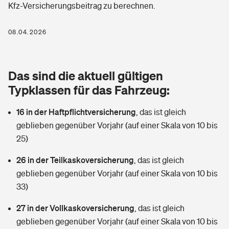
Kfz-Versicherungsbeitrag zu berechnen.
Berufshaftpflichtversicherung
Rechts­schutz­ver­si­che­rung
Photovoltaik
Private Krankenversicherung
08.04.2026
Zur Übersicht
Fahrradversicherung
Wärmepumpen versichern
Zahnzusatzversicherung
Unfallversicherung
Tools
Das sind die aktuell gültigen
Glasversicherung
Dread-Disease-Versicherung
Typklassen für das Fahrzeug:
Kinderunfall­ver­si­che­rung
Rentenrechner: Wie viel Geld bekomme ich im Alter?
Vermieterrrechtsschutz
Tierkrankenversicherung
16 in der Haftpflichtversicherung
,
das ist gleich
Kinderinvalidität
geblieben gegenüber Vorjahr (auf einer Skala von 10 bis
Wer versichert was: Jetzt Versicherer finden
Mietkautionsversicherung
Zur Übersicht
25)
Reiseversicherung
Sie haben Fragen?
Restkreditversicherung
26 in der Teilkaskoversicherung
,
das ist gleich
Tools
geblieben gegenüber Vorjahr (auf einer Skala von 10 bis
Hundehalter-Haftpflicht
Zur Übersicht
33)
Pferdehalter-Haftpflicht
Wer versichert was: Jetzt Versicherer finden
27 in der Vollkaskoversicherung
,
das ist gleich
Tools
geblieben gegenüber Vorjahr (auf einer Skala von 10 bis
Handyversicherung