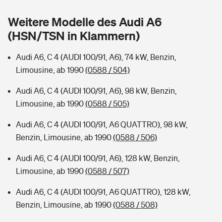
Sie haben Fragen?
Weitere Modelle des Audi A6
Hochwasser-Check: Wie gefährdet ist Ihr Haus?
Private Cyberversicherung
Rentenrechner: Wie viel Geld bekomme ich im Alter?
(HSN/TSN in Klammern)
Wer versichert was: Jetzt Versicherer finden
Musikinstrumentenversicherung
Audi A6, C 4 (AUDI 100/91, A6), 74 kW, Benzin,
Limousine, ab 1990
(0588 / 504)
Sie haben Fragen?
Zur Übersicht
Audi A6, C 4 (AUDI 100/91, A6), 98 kW, Benzin,
Limousine, ab 1990
(0588 / 505)
Tools
Audi A6, C 4 (AUDI 100/91, A6 QUATTRO), 98 kW,
Benzin, Limousine, ab 1990
(0588 / 506)
Kinderunfall-Check: Mehr Sicherheit für deine Kids
Audi A6, C 4 (AUDI 100/91, A6), 128 kW, Benzin,
Typklassen: So ist Ihr Auto eingestuft
Limousine, ab 1990
(0588 / 507)
Audi A6, C 4 (AUDI 100/91, A6 QUATTRO), 128 kW,
Sie haben Fragen?
Benzin, Limousine, ab 1990
(0588 / 508)