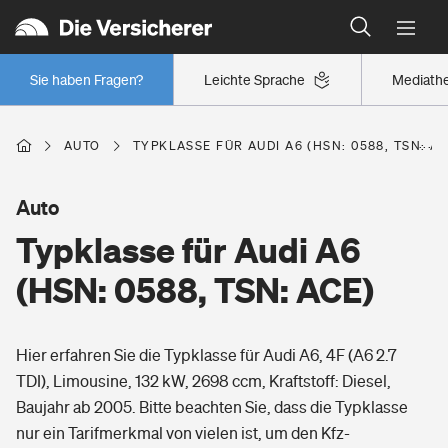
Typklassen: So ist Ihr Auto eingestuft
Wer versichert was: Jetzt Versicherer finden
Regionalklassen: So ist Ihre Region eingestuft
Sie haben Fragen?
Leichte Sprache
Mediath
Wer versichert was: Jetzt Versicherer finden
AUTO
TYPKLASSE FÜR AUDI A6 (HSN: 0588, TSN: AC
Beruf
Auto
Typklasse für Audi A6
Berufsunfähigkeitsversicherung
Wohnen
(HSN: 0588, TSN: ACE)
Erwerbsunfähigkeitsversicherung
Wohngebäudeversicherung
Hier erfahren Sie die Typklasse für Audi A6, 4F (A6 2.7
Freizeit
Grundfähigkeitsversicherung
TDI), Limousine, 132 kW, 2698 ccm, Kraftstoff: Diesel,
Hausratversicherung
Baujahr ab 2005. Bitte beachten Sie, dass die Typklasse
Arbeitsrechtsschutz
Pri­vate Haft­pflicht­
nur ein Tarifmerkmal von vielen ist, um den Kfz-
Gesundheit
Elementarversicherung