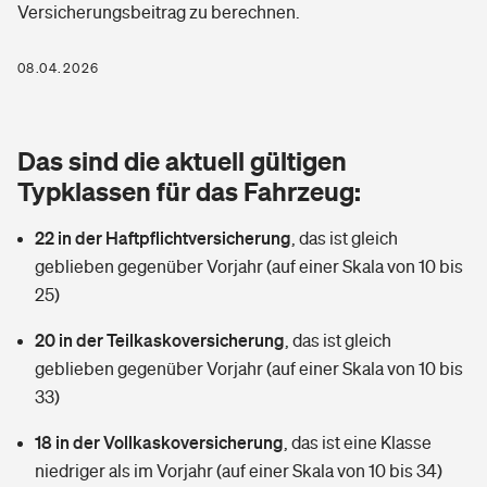
Versicherungsbeitrag zu berechnen.
Berufshaftpflichtversicherung
Rechts­schutz­ver­si­che­rung
Photovoltaik
Private Krankenversicherung
08.04.2026
Zur Übersicht
Fahrradversicherung
Wärmepumpen versichern
Zahnzusatzversicherung
Unfallversicherung
Tools
Das sind die aktuell gültigen
Glasversicherung
Dread-Disease-Versicherung
Typklassen für das Fahrzeug:
Kinderunfall­ver­si­che­rung
Rentenrechner: Wie viel Geld bekomme ich im Alter?
Vermieterrrechtsschutz
Tierkrankenversicherung
22 in der Haftpflichtversicherung
,
das ist gleich
Kinderinvalidität
geblieben gegenüber Vorjahr (auf einer Skala von 10 bis
Wer versichert was: Jetzt Versicherer finden
Mietkautionsversicherung
Zur Übersicht
25)
Reiseversicherung
Sie haben Fragen?
Restkreditversicherung
20 in der Teilkaskoversicherung
,
das ist gleich
Tools
geblieben gegenüber Vorjahr (auf einer Skala von 10 bis
Hundehalter-Haftpflicht
Zur Übersicht
33)
Pferdehalter-Haftpflicht
Wer versichert was: Jetzt Versicherer finden
18 in der Vollkaskoversicherung
,
das ist eine Klasse
Tools
niedriger als im Vorjahr (auf einer Skala von 10 bis 34)
Handyversicherung