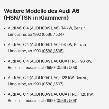
Sie haben Fragen?
Weitere Modelle des Audi A6
Hochwasser-Check: Wie gefährdet ist Ihr Haus?
Private Cyberversicherung
Rentenrechner: Wie viel Geld bekomme ich im Alter?
(HSN/TSN in Klammern)
Wer versichert was: Jetzt Versicherer finden
Musikinstrumentenversicherung
Audi A6, C 4 (AUDI 100/91, A6), 74 kW, Benzin,
Limousine, ab 1990
(0588 / 504)
Sie haben Fragen?
Zur Übersicht
Audi A6, C 4 (AUDI 100/91, A6), 98 kW, Benzin,
Limousine, ab 1990
(0588 / 505)
Tools
Audi A6, C 4 (AUDI 100/91, A6 QUATTRO), 98 kW,
Benzin, Limousine, ab 1990
(0588 / 506)
Kinderunfall-Check: Mehr Sicherheit für deine Kids
Audi A6, C 4 (AUDI 100/91, A6), 128 kW, Benzin,
Typklassen: So ist Ihr Auto eingestuft
Limousine, ab 1990
(0588 / 507)
Audi A6, C 4 (AUDI 100/91, A6 QUATTRO), 128 kW,
Sie haben Fragen?
Benzin, Limousine, ab 1990
(0588 / 508)