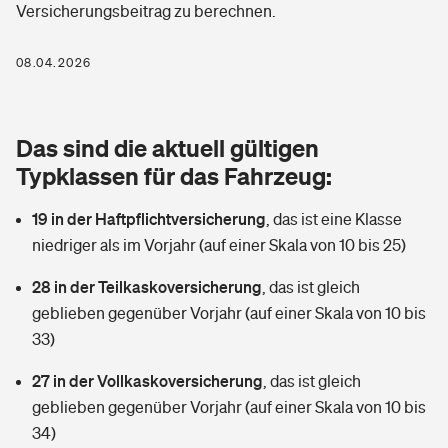
Versicherungsbeitrag zu berechnen.
Berufshaftpflichtversicherung
Rechts­schutz­ver­si­che­rung
Photovoltaik
Private Krankenversicherung
08.04.2026
Zur Übersicht
Fahrradversicherung
Wärmepumpen versichern
Zahnzusatzversicherung
Unfallversicherung
Tools
Das sind die aktuell gültigen
Glasversicherung
Dread-Disease-Versicherung
Typklassen für das Fahrzeug:
Kinderunfall­ver­si­che­rung
Rentenrechner: Wie viel Geld bekomme ich im Alter?
Vermieterrrechtsschutz
Tierkrankenversicherung
19 in der Haftpflichtversicherung
,
das ist eine Klasse
Kinderinvalidität
niedriger als im Vorjahr (auf einer Skala von 10 bis 25)
Wer versichert was: Jetzt Versicherer finden
Mietkautionsversicherung
Zur Übersicht
28 in der Teilkaskoversicherung
,
das ist gleich
Reiseversicherung
Sie haben Fragen?
Restkreditversicherung
geblieben gegenüber Vorjahr (auf einer Skala von 10 bis
Tools
33)
Hundehalter-Haftpflicht
Zur Übersicht
27 in der Vollkaskoversicherung
,
das ist gleich
Pferdehalter-Haftpflicht
Wer versichert was: Jetzt Versicherer finden
geblieben gegenüber Vorjahr (auf einer Skala von 10 bis
Tools
34)
Handyversicherung