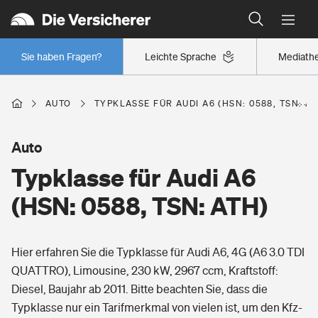
Typklassen: So ist Ihr Auto eingestuft
Wer versichert was: Jetzt Versicherer finden
Regionalklassen: So ist Ihre Region eingestuft
Sie haben Fragen?
Leichte Sprache
Mediath
Wer versichert was: Jetzt Versicherer finden
AUTO
TYPKLASSE FÜR AUDI A6 (HSN: 0588, TSN: AT
Beruf
Auto
Typklasse für Audi A6
Berufsunfähigkeitsversicherung
Wohnen
(HSN: 0588, TSN: ATH)
Erwerbsunfähigkeitsversicherung
Wohngebäudeversicherung
Hier erfahren Sie die Typklasse für Audi A6, 4G (A6 3.0 TDI
Freizeit
Grundfähigkeitsversicherung
QUATTRO), Limousine, 230 kW, 2967 ccm, Kraftstoff:
Hausratversicherung
Diesel, Baujahr ab 2011. Bitte beachten Sie, dass die
Arbeitsrechtsschutz
Pri­vate Haft­pflicht­
Typklasse nur ein Tarifmerkmal von vielen ist, um den Kfz-
Gesundheit
Elementarversicherung