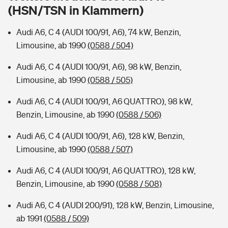
Sie haben Fragen?
(HSN/TSN in Klammern)
Hochwasser-Check: Wie gefährdet ist Ihr Haus?
Private Cyberversicherung
Rentenrechner: Wie viel Geld bekomme ich im Alter?
Audi A6, C 4 (AUDI 100/91, A6), 74 kW, Benzin,
Limousine, ab 1990
(0588 / 504)
Wer versichert was: Jetzt Versicherer finden
Musikinstrumentenversicherung
Audi A6, C 4 (AUDI 100/91, A6), 98 kW, Benzin,
Sie haben Fragen?
Zur Übersicht
Limousine, ab 1990
(0588 / 505)
Audi A6, C 4 (AUDI 100/91, A6 QUATTRO), 98 kW,
Tools
Benzin, Limousine, ab 1990
(0588 / 506)
Audi A6, C 4 (AUDI 100/91, A6), 128 kW, Benzin,
Kinderunfall-Check: Mehr Sicherheit für deine Kids
Limousine, ab 1990
(0588 / 507)
Audi A6, C 4 (AUDI 100/91, A6 QUATTRO), 128 kW,
Typklassen: So ist Ihr Auto eingestuft
Benzin, Limousine, ab 1990
(0588 / 508)
Sie haben Fragen?
Audi A6, C 4 (AUDI 200/91), 128 kW, Benzin, Limousine,
ab 1991
(0588 / 509)