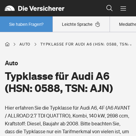
Typklassen: So ist Ihr Auto eingestuft
Wer versichert was: Jetzt Versicherer finden
Regionalklassen: So ist Ihre Region eingestuft
Sie haben Fragen?
Leichte Sprache
Mediath
Wer versichert was: Jetzt Versicherer finden
AUTO
TYPKLASSE FÜR AUDI A6 (HSN: 0588, TSN: AJ
Beruf
Auto
Typklasse für Audi A6
Berufsunfähigkeitsversicherung
Wohnen
(HSN: 0588, TSN: AJN)
Erwerbsunfähigkeitsversicherung
Wohngebäudeversicherung
Hier erfahren Sie die Typklasse für Audi A6, 4F (A6 AVANT
Freizeit
Grundfähigkeitsversicherung
/ ALLROAD 2.7 TDI QUATTRO), Kombi, 140 kW, 2698 ccm,
Hausratversicherung
Kraftstoff: Diesel, Baujahr ab 2008. Bitte beachten Sie,
Arbeitsrechtsschutz
Pri­vate Haft­pflicht­
dass die Typklasse nur ein Tarifmerkmal von vielen ist, um
Gesundheit
Elementarversicherung