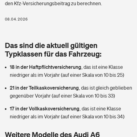
den Kfz-Versicherungsbeitrag zu berechnen.
Berufshaftpflichtversicherung
Rechts­schutz­ver­si­che­rung
Photovoltaik
Private Krankenversicherung
08.04.2026
Zur Übersicht
Fahrradversicherung
Wärmepumpen versichern
Zahnzusatzversicherung
Unfallversicherung
Tools
Das sind die aktuell gültigen
Glasversicherung
Dread-Disease-Versicherung
Typklassen für das Fahrzeug:
Kinderunfall­ver­si­che­rung
Rentenrechner: Wie viel Geld bekomme ich im Alter?
Vermieterrrechtsschutz
Tierkrankenversicherung
18 in der Haftpflichtversicherung
,
das ist eine Klasse
Kinderinvalidität
niedriger als im Vorjahr (auf einer Skala von 10 bis 25)
Wer versichert was: Jetzt Versicherer finden
Mietkautionsversicherung
Zur Übersicht
21 in der Teilkaskoversicherung
,
das ist gleich geblieben
Reiseversicherung
Sie haben Fragen?
Restkreditversicherung
gegenüber Vorjahr (auf einer Skala von 10 bis 33)
Tools
Hundehalter-Haftpflicht
17 in der Vollkaskoversicherung
,
das ist eine Klasse
Zur Übersicht
niedriger als im Vorjahr (auf einer Skala von 10 bis 34)
Pferdehalter-Haftpflicht
Wer versichert was: Jetzt Versicherer finden
Tools
Weitere Modelle des Audi A6
Handyversicherung