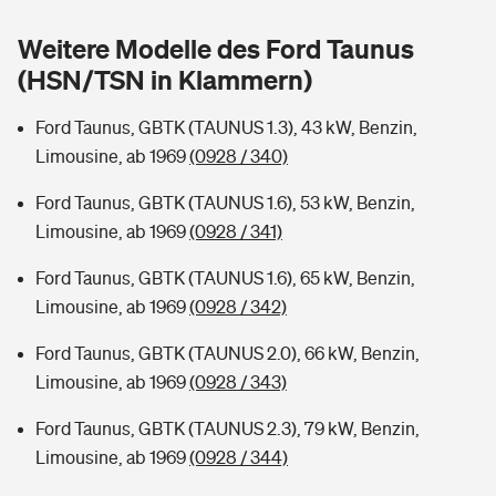
Sie haben Fragen?
Weitere Modelle des Ford Taunus
Hochwasser-Check: Wie gefährdet ist Ihr Haus?
Private Cyberversicherung
Rentenrechner: Wie viel Geld bekomme ich im Alter?
(HSN/TSN in Klammern)
Wer versichert was: Jetzt Versicherer finden
Musikinstrumentenversicherung
Ford Taunus, GBTK (TAUNUS 1.3), 43 kW, Benzin,
Limousine, ab 1969
(0928 / 340)
Sie haben Fragen?
Zur Übersicht
Ford Taunus, GBTK (TAUNUS 1.6), 53 kW, Benzin,
Limousine, ab 1969
(0928 / 341)
Tools
Ford Taunus, GBTK (TAUNUS 1.6), 65 kW, Benzin,
Limousine, ab 1969
(0928 / 342)
Kinderunfall-Check: Mehr Sicherheit für deine Kids
Ford Taunus, GBTK (TAUNUS 2.0), 66 kW, Benzin,
Typklassen: So ist Ihr Auto eingestuft
Limousine, ab 1969
(0928 / 343)
Ford Taunus, GBTK (TAUNUS 2.3), 79 kW, Benzin,
Sie haben Fragen?
Limousine, ab 1969
(0928 / 344)