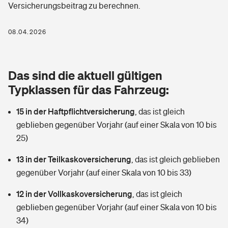
Versicherungsbeitrag zu berechnen.
Berufshaftpflichtversicherung
Rechts­schutz­ver­si­che­rung
Photovoltaik
Private Krankenversicherung
08.04.2026
Zur Übersicht
Fahrradversicherung
Wärmepumpen versichern
Zahnzusatzversicherung
Unfallversicherung
Tools
Das sind die aktuell gültigen
Glasversicherung
Dread-Disease-Versicherung
Typklassen für das Fahrzeug:
Kinderunfall­ver­si­che­rung
Rentenrechner: Wie viel Geld bekomme ich im Alter?
Vermieterrrechtsschutz
Tierkrankenversicherung
15 in der Haftpflichtversicherung
,
das ist gleich
Kinderinvalidität
geblieben gegenüber Vorjahr (auf einer Skala von 10 bis
Wer versichert was: Jetzt Versicherer finden
Mietkautionsversicherung
Zur Übersicht
25)
Reiseversicherung
Sie haben Fragen?
Restkreditversicherung
13 in der Teilkaskoversicherung
,
das ist gleich geblieben
Tools
gegenüber Vorjahr (auf einer Skala von 10 bis 33)
Hundehalter-Haftpflicht
Zur Übersicht
12 in der Vollkaskoversicherung
,
das ist gleich
Pferdehalter-Haftpflicht
Wer versichert was: Jetzt Versicherer finden
geblieben gegenüber Vorjahr (auf einer Skala von 10 bis
Tools
34)
Handyversicherung