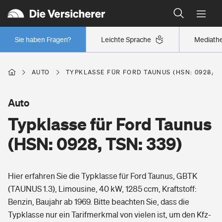
Typklassen: So ist Ihr Auto eingestuft
Wer versichert was: Jetzt Versicherer finden
Regionalklassen: So ist Ihre Region eingestuft
Sie haben Fragen?
Leichte Sprache
Mediath
Wer versichert was: Jetzt Versicherer finden
AUTO
TYPKLASSE FÜR FORD TAUNUS (HSN: 0928, TS
Beruf
Auto
Typklasse für Ford Taunus
Berufsunfähigkeitsversicherung
Wohnen
(HSN: 0928, TSN: 339)
Erwerbsunfähigkeitsversicherung
Wohngebäudeversicherung
Hier erfahren Sie die Typklasse für Ford Taunus, GBTK
Freizeit
Grundfähigkeitsversicherung
(TAUNUS 1.3), Limousine, 40 kW, 1285 ccm, Kraftstoff:
Hausratversicherung
Benzin, Baujahr ab 1969. Bitte beachten Sie, dass die
Arbeitsrechtsschutz
Pri­vate Haft­pflicht­
Typklasse nur ein Tarifmerkmal von vielen ist, um den Kfz-
Gesundheit
Elementarversicherung