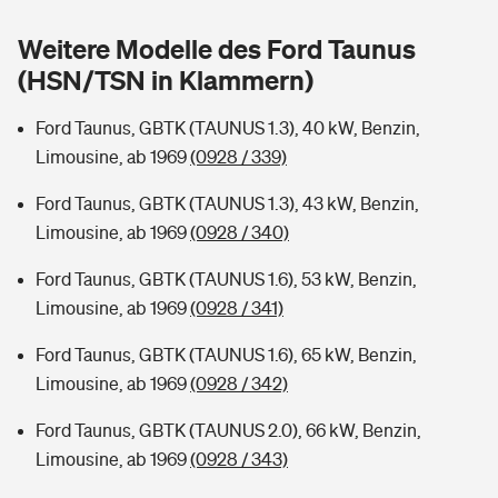
Sie haben Fragen?
Weitere Modelle des Ford Taunus
Hochwasser-Check: Wie gefährdet ist Ihr Haus?
Private Cyberversicherung
Rentenrechner: Wie viel Geld bekomme ich im Alter?
(HSN/TSN in Klammern)
Wer versichert was: Jetzt Versicherer finden
Musikinstrumentenversicherung
Ford Taunus, GBTK (TAUNUS 1.3), 40 kW, Benzin,
Limousine, ab 1969
(0928 / 339)
Sie haben Fragen?
Zur Übersicht
Ford Taunus, GBTK (TAUNUS 1.3), 43 kW, Benzin,
Limousine, ab 1969
(0928 / 340)
Tools
Ford Taunus, GBTK (TAUNUS 1.6), 53 kW, Benzin,
Limousine, ab 1969
(0928 / 341)
Kinderunfall-Check: Mehr Sicherheit für deine Kids
Ford Taunus, GBTK (TAUNUS 1.6), 65 kW, Benzin,
Typklassen: So ist Ihr Auto eingestuft
Limousine, ab 1969
(0928 / 342)
Ford Taunus, GBTK (TAUNUS 2.0), 66 kW, Benzin,
Sie haben Fragen?
Limousine, ab 1969
(0928 / 343)