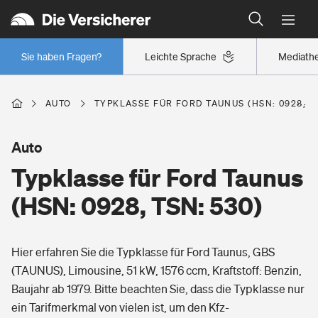
Typklassen: So ist Ihr Auto eingestuft
Wer versichert was: Jetzt Versicherer finden
Regionalklassen: So ist Ihre Region eingestuft
Sie haben Fragen?
Leichte Sprache
Mediath
Wer versichert was: Jetzt Versicherer finden
AUTO
TYPKLASSE FÜR FORD TAUNUS (HSN: 0928, TS
Beruf
Auto
Typklasse für Ford Taunus
Berufsunfähigkeitsversicherung
Wohnen
(HSN: 0928, TSN: 530)
Erwerbsunfähigkeitsversicherung
Wohngebäudeversicherung
Hier erfahren Sie die Typklasse für Ford Taunus, GBS
Freizeit
Grundfähigkeitsversicherung
(TAUNUS), Limousine, 51 kW, 1576 ccm, Kraftstoff: Benzin,
Hausratversicherung
Baujahr ab 1979. Bitte beachten Sie, dass die Typklasse nur
Arbeitsrechtsschutz
Pri­vate Haft­pflicht­
ein Tarifmerkmal von vielen ist, um den Kfz-
Gesundheit
Elementarversicherung