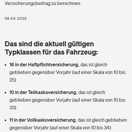
Versicherungsbeitrag zu berechnen.
Berufshaftpflichtversicherung
Rechts­schutz­ver­si­che­rung
Photovoltaik
Private Krankenversicherung
08.04.2026
Zur Übersicht
Fahrradversicherung
Wärmepumpen versichern
Zahnzusatzversicherung
Unfallversicherung
Tools
Das sind die aktuell gültigen
Glasversicherung
Dread-Disease-Versicherung
Typklassen für das Fahrzeug:
Kinderunfall­ver­si­che­rung
Rentenrechner: Wie viel Geld bekomme ich im Alter?
Vermieterrrechtsschutz
Tierkrankenversicherung
16 in der Haftpflichtversicherung
,
das ist gleich
Kinderinvalidität
geblieben gegenüber Vorjahr (auf einer Skala von 10 bis
Wer versichert was: Jetzt Versicherer finden
Mietkautionsversicherung
Zur Übersicht
25)
Reiseversicherung
Sie haben Fragen?
Restkreditversicherung
10 in der Teilkaskoversicherung
,
das ist gleich
Tools
geblieben gegenüber Vorjahr (auf einer Skala von 10 bis
Hundehalter-Haftpflicht
Zur Übersicht
33)
Pferdehalter-Haftpflicht
Wer versichert was: Jetzt Versicherer finden
11 in der Vollkaskoversicherung
,
das ist gleich geblieben
Tools
gegenüber Vorjahr (auf einer Skala von 10 bis 34)
Handyversicherung