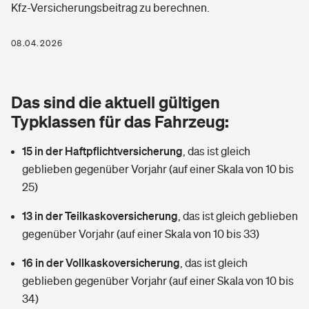
Kfz-Versicherungsbeitrag zu berechnen.
Berufshaftpflichtversicherung
Rechts­schutz­ver­si­che­rung
Photovoltaik
Private Krankenversicherung
08.04.2026
Zur Übersicht
Fahrradversicherung
Wärmepumpen versichern
Zahnzusatzversicherung
Unfallversicherung
Tools
Das sind die aktuell gültigen
Glasversicherung
Dread-Disease-Versicherung
Typklassen für das Fahrzeug:
Kinderunfall­ver­si­che­rung
Rentenrechner: Wie viel Geld bekomme ich im Alter?
Vermieterrrechtsschutz
Tierkrankenversicherung
15 in der Haftpflichtversicherung
,
das ist gleich
Kinderinvalidität
geblieben gegenüber Vorjahr (auf einer Skala von 10 bis
Wer versichert was: Jetzt Versicherer finden
Mietkautionsversicherung
Zur Übersicht
25)
Reiseversicherung
Sie haben Fragen?
Restkreditversicherung
13 in der Teilkaskoversicherung
,
das ist gleich geblieben
Tools
gegenüber Vorjahr (auf einer Skala von 10 bis 33)
Hundehalter-Haftpflicht
Zur Übersicht
16 in der Vollkaskoversicherung
,
das ist gleich
Pferdehalter-Haftpflicht
Wer versichert was: Jetzt Versicherer finden
geblieben gegenüber Vorjahr (auf einer Skala von 10 bis
Tools
34)
Handyversicherung