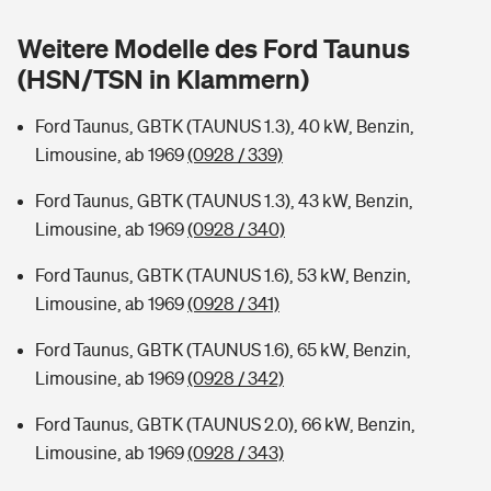
Sie haben Fragen?
Weitere Modelle des Ford Taunus
Hochwasser-Check: Wie gefährdet ist Ihr Haus?
Private Cyberversicherung
Rentenrechner: Wie viel Geld bekomme ich im Alter?
(HSN/TSN in Klammern)
Wer versichert was: Jetzt Versicherer finden
Musikinstrumentenversicherung
Ford Taunus, GBTK (TAUNUS 1.3), 40 kW, Benzin,
Limousine, ab 1969
(0928 / 339)
Sie haben Fragen?
Zur Übersicht
Ford Taunus, GBTK (TAUNUS 1.3), 43 kW, Benzin,
Limousine, ab 1969
(0928 / 340)
Tools
Ford Taunus, GBTK (TAUNUS 1.6), 53 kW, Benzin,
Limousine, ab 1969
(0928 / 341)
Kinderunfall-Check: Mehr Sicherheit für deine Kids
Ford Taunus, GBTK (TAUNUS 1.6), 65 kW, Benzin,
Typklassen: So ist Ihr Auto eingestuft
Limousine, ab 1969
(0928 / 342)
Ford Taunus, GBTK (TAUNUS 2.0), 66 kW, Benzin,
Sie haben Fragen?
Limousine, ab 1969
(0928 / 343)