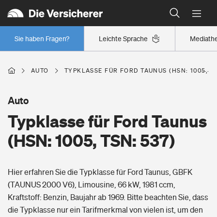
Typklassen: So ist Ihr Auto eingestuft
Wer versichert was: Jetzt Versicherer finden
Regionalklassen: So ist Ihre Region eingestuft
Sie haben Fragen?
Leichte Sprache
Mediath
Wer versichert was: Jetzt Versicherer finden
AUTO
TYPKLASSE FÜR FORD TAUNUS (HSN: 1005, TS
Beruf
Auto
Typklasse für Ford Taunus
Berufsunfähigkeitsversicherung
Wohnen
(HSN: 1005, TSN: 537)
Erwerbsunfähigkeitsversicherung
Wohngebäudeversicherung
Hier erfahren Sie die Typklasse für Ford Taunus, GBFK
Freizeit
Grundfähigkeitsversicherung
(TAUNUS 2000 V6), Limousine, 66 kW, 1981 ccm,
Hausratversicherung
Kraftstoff: Benzin, Baujahr ab 1969. Bitte beachten Sie, dass
Arbeitsrechtsschutz
Pri­vate Haft­pflicht­
die Typklasse nur ein Tarifmerkmal von vielen ist, um den
Gesundheit
Elementarversicherung