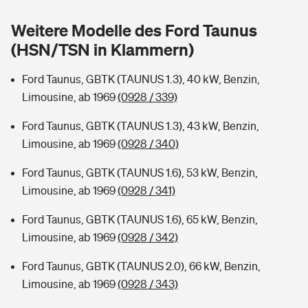
Sie haben Fragen?
Weitere Modelle des Ford Taunus
Hochwasser-Check: Wie gefährdet ist Ihr Haus?
Private Cyberversicherung
Rentenrechner: Wie viel Geld bekomme ich im Alter?
(HSN/TSN in Klammern)
Wer versichert was: Jetzt Versicherer finden
Musikinstrumentenversicherung
Ford Taunus, GBTK (TAUNUS 1.3), 40 kW, Benzin,
Limousine, ab 1969
(0928 / 339)
Sie haben Fragen?
Zur Übersicht
Ford Taunus, GBTK (TAUNUS 1.3), 43 kW, Benzin,
Limousine, ab 1969
(0928 / 340)
Tools
Ford Taunus, GBTK (TAUNUS 1.6), 53 kW, Benzin,
Limousine, ab 1969
(0928 / 341)
Kinderunfall-Check: Mehr Sicherheit für deine Kids
Ford Taunus, GBTK (TAUNUS 1.6), 65 kW, Benzin,
Typklassen: So ist Ihr Auto eingestuft
Limousine, ab 1969
(0928 / 342)
Ford Taunus, GBTK (TAUNUS 2.0), 66 kW, Benzin,
Sie haben Fragen?
Limousine, ab 1969
(0928 / 343)