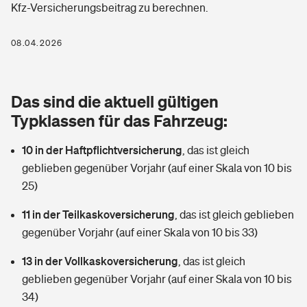
Kfz-Versicherungsbeitrag zu berechnen.
Berufshaftpflichtversicherung
Rechts­schutz­ver­si­che­rung
Photovoltaik
Private Krankenversicherung
08.04.2026
Zur Übersicht
Fahrradversicherung
Wärmepumpen versichern
Zahnzusatzversicherung
Unfallversicherung
Tools
Das sind die aktuell gültigen
Glasversicherung
Dread-Disease-Versicherung
Typklassen für das Fahrzeug:
Kinderunfall­ver­si­che­rung
Rentenrechner: Wie viel Geld bekomme ich im Alter?
Vermieterrrechtsschutz
Tierkrankenversicherung
10 in der Haftpflichtversicherung
,
das ist gleich
Kinderinvalidität
geblieben gegenüber Vorjahr (auf einer Skala von 10 bis
Wer versichert was: Jetzt Versicherer finden
Mietkautionsversicherung
Zur Übersicht
25)
Reiseversicherung
Sie haben Fragen?
Restkreditversicherung
11 in der Teilkaskoversicherung
,
das ist gleich geblieben
Tools
gegenüber Vorjahr (auf einer Skala von 10 bis 33)
Hundehalter-Haftpflicht
Zur Übersicht
13 in der Vollkaskoversicherung
,
das ist gleich
Pferdehalter-Haftpflicht
Wer versichert was: Jetzt Versicherer finden
geblieben gegenüber Vorjahr (auf einer Skala von 10 bis
Tools
34)
Handyversicherung