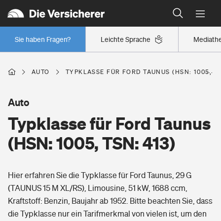
Typklassen: So ist Ihr Auto eingestuft
Wer versichert was: Jetzt Versicherer finden
Regionalklassen: So ist Ihre Region eingestuft
Sie haben Fragen?
Leichte Sprache
Mediath
Wer versichert was: Jetzt Versicherer finden
AUTO
TYPKLASSE FÜR FORD TAUNUS (HSN: 1005, TS
Beruf
Auto
Typklasse für Ford Taunus
Berufsunfähigkeitsversicherung
Wohnen
(HSN: 1005, TSN: 413)
Erwerbsunfähigkeitsversicherung
Wohngebäudeversicherung
Hier erfahren Sie die Typklasse für Ford Taunus, 29 G
Freizeit
Grundfähigkeitsversicherung
(TAUNUS 15 M XL/RS), Limousine, 51 kW, 1688 ccm,
Hausratversicherung
Kraftstoff: Benzin, Baujahr ab 1952. Bitte beachten Sie, dass
Arbeitsrechtsschutz
Pri­vate Haft­pflicht­
die Typklasse nur ein Tarifmerkmal von vielen ist, um den
Gesundheit
Elementarversicherung