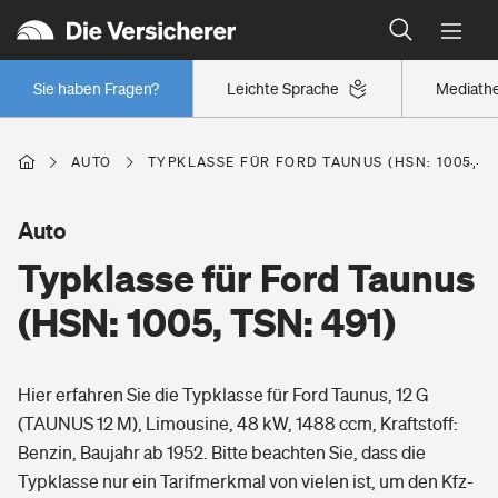
Typklassen: So ist Ihr Auto eingestuft
Wer versichert was: Jetzt Versicherer finden
Regionalklassen: So ist Ihre Region eingestuft
Sie haben Fragen?
Leichte Sprache
Mediath
Wer versichert was: Jetzt Versicherer finden
AUTO
TYPKLASSE FÜR FORD TAUNUS (HSN: 1005, TS
Beruf
Auto
Typklasse für Ford Taunus
Berufsunfähigkeitsversicherung
Wohnen
(HSN: 1005, TSN: 491)
Erwerbsunfähigkeitsversicherung
Wohngebäudeversicherung
Hier erfahren Sie die Typklasse für Ford Taunus, 12 G
Freizeit
Grundfähigkeitsversicherung
(TAUNUS 12 M), Limousine, 48 kW, 1488 ccm, Kraftstoff:
Hausratversicherung
Benzin, Baujahr ab 1952. Bitte beachten Sie, dass die
Arbeitsrechtsschutz
Pri­vate Haft­pflicht­
Typklasse nur ein Tarifmerkmal von vielen ist, um den Kfz-
Gesundheit
Elementarversicherung