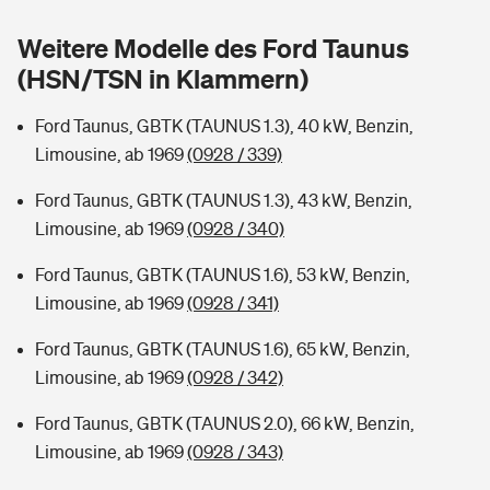
Sie haben Fragen?
Weitere Modelle des Ford Taunus
Hochwasser-Check: Wie gefährdet ist Ihr Haus?
Private Cyberversicherung
Rentenrechner: Wie viel Geld bekomme ich im Alter?
(HSN/TSN in Klammern)
Wer versichert was: Jetzt Versicherer finden
Musikinstrumentenversicherung
Ford Taunus, GBTK (TAUNUS 1.3), 40 kW, Benzin,
Limousine, ab 1969
(0928 / 339)
Sie haben Fragen?
Zur Übersicht
Ford Taunus, GBTK (TAUNUS 1.3), 43 kW, Benzin,
Limousine, ab 1969
(0928 / 340)
Tools
Ford Taunus, GBTK (TAUNUS 1.6), 53 kW, Benzin,
Limousine, ab 1969
(0928 / 341)
Kinderunfall-Check: Mehr Sicherheit für deine Kids
Ford Taunus, GBTK (TAUNUS 1.6), 65 kW, Benzin,
Typklassen: So ist Ihr Auto eingestuft
Limousine, ab 1969
(0928 / 342)
Ford Taunus, GBTK (TAUNUS 2.0), 66 kW, Benzin,
Sie haben Fragen?
Limousine, ab 1969
(0928 / 343)