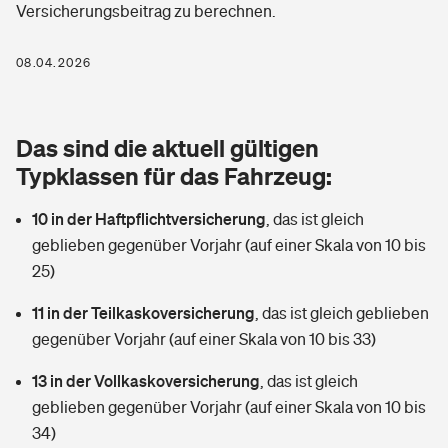
Versicherungsbeitrag zu berechnen.
Berufshaftpflichtversicherung
Rechts­schutz­ver­si­che­rung
Photovoltaik
Private Krankenversicherung
08.04.2026
Zur Übersicht
Fahrradversicherung
Wärmepumpen versichern
Zahnzusatzversicherung
Unfallversicherung
Tools
Das sind die aktuell gültigen
Glasversicherung
Dread-Disease-Versicherung
Typklassen für das Fahrzeug:
Kinderunfall­ver­si­che­rung
Rentenrechner: Wie viel Geld bekomme ich im Alter?
Vermieterrrechtsschutz
Tierkrankenversicherung
10 in der Haftpflichtversicherung
,
das ist gleich
Kinderinvalidität
geblieben gegenüber Vorjahr (auf einer Skala von 10 bis
Wer versichert was: Jetzt Versicherer finden
Mietkautionsversicherung
Zur Übersicht
25)
Reiseversicherung
Sie haben Fragen?
Restkreditversicherung
11 in der Teilkaskoversicherung
,
das ist gleich geblieben
Tools
gegenüber Vorjahr (auf einer Skala von 10 bis 33)
Hundehalter-Haftpflicht
Zur Übersicht
13 in der Vollkaskoversicherung
,
das ist gleich
Pferdehalter-Haftpflicht
Wer versichert was: Jetzt Versicherer finden
geblieben gegenüber Vorjahr (auf einer Skala von 10 bis
Tools
34)
Handyversicherung