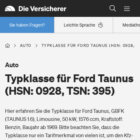
Typklassen: So ist Ihr Auto eingestuft
Wer versichert was: Jetzt Versicherer finden
Regionalklassen: So ist Ihre Region eingestuft
Sie haben Fragen?
Leichte Sprache
Mediath
Wer versichert was: Jetzt Versicherer finden
AUTO
TYPKLASSE FÜR FORD TAUNUS (HSN: 0928, TS
Beruf
Auto
Typklasse für Ford Taunus
Berufsunfähigkeitsversicherung
Wohnen
(HSN: 0928, TSN: 395)
Erwerbsunfähigkeitsversicherung
Wohngebäudeversicherung
Hier erfahren Sie die Typklasse für Ford Taunus, GBFK
Freizeit
Grundfähigkeitsversicherung
(TAUNUS 1.6), Limousine, 50 kW, 1576 ccm, Kraftstoff:
Hausratversicherung
Benzin, Baujahr ab 1969. Bitte beachten Sie, dass die
Arbeitsrechtsschutz
Pri­vate Haft­pflicht­
Typklasse nur ein Tarifmerkmal von vielen ist, um den Kfz-
Gesundheit
Elementarversicherung