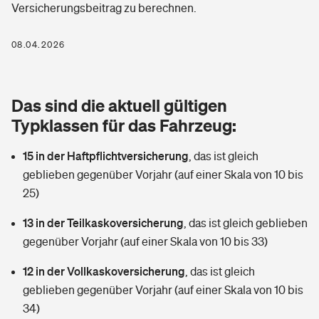
Versicherungsbeitrag zu berechnen.
Berufshaftpflichtversicherung
Rechts­schutz­ver­si­che­rung
Photovoltaik
Private Krankenversicherung
08.04.2026
Zur Übersicht
Fahrradversicherung
Wärmepumpen versichern
Zahnzusatzversicherung
Unfallversicherung
Tools
Das sind die aktuell gültigen
Glasversicherung
Dread-Disease-Versicherung
Typklassen für das Fahrzeug:
Kinderunfall­ver­si­che­rung
Rentenrechner: Wie viel Geld bekomme ich im Alter?
Vermieterrrechtsschutz
Tierkrankenversicherung
15 in der Haftpflichtversicherung
,
das ist gleich
Kinderinvalidität
geblieben gegenüber Vorjahr (auf einer Skala von 10 bis
Wer versichert was: Jetzt Versicherer finden
Mietkautionsversicherung
Zur Übersicht
25)
Reiseversicherung
Sie haben Fragen?
Restkreditversicherung
13 in der Teilkaskoversicherung
,
das ist gleich geblieben
Tools
gegenüber Vorjahr (auf einer Skala von 10 bis 33)
Hundehalter-Haftpflicht
Zur Übersicht
12 in der Vollkaskoversicherung
,
das ist gleich
Pferdehalter-Haftpflicht
Wer versichert was: Jetzt Versicherer finden
geblieben gegenüber Vorjahr (auf einer Skala von 10 bis
Tools
34)
Handyversicherung