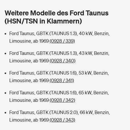
Sie haben Fragen?
Weitere Modelle des Ford Taunus
Hochwasser-Check: Wie gefährdet ist Ihr Haus?
Private Cyberversicherung
Rentenrechner: Wie viel Geld bekomme ich im Alter?
(HSN/TSN in Klammern)
Wer versichert was: Jetzt Versicherer finden
Musikinstrumentenversicherung
Ford Taunus, GBTK (TAUNUS 1.3), 40 kW, Benzin,
Limousine, ab 1969
(0928 / 339)
Sie haben Fragen?
Zur Übersicht
Ford Taunus, GBTK (TAUNUS 1.3), 43 kW, Benzin,
Limousine, ab 1969
(0928 / 340)
Tools
Ford Taunus, GBTK (TAUNUS 1.6), 53 kW, Benzin,
Limousine, ab 1969
(0928 / 341)
Kinderunfall-Check: Mehr Sicherheit für deine Kids
Ford Taunus, GBTK (TAUNUS 1.6), 65 kW, Benzin,
Typklassen: So ist Ihr Auto eingestuft
Limousine, ab 1969
(0928 / 342)
Ford Taunus, GBTK (TAUNUS 2.0), 66 kW, Benzin,
Sie haben Fragen?
Limousine, ab 1969
(0928 / 343)