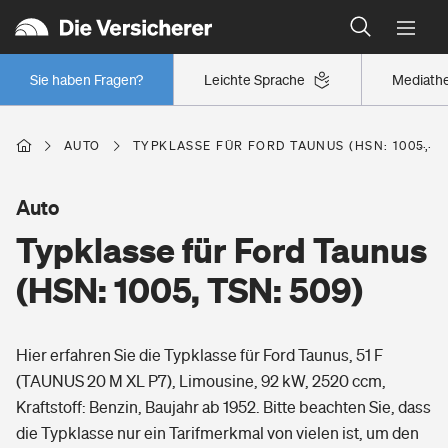
Typklassen: So ist Ihr Auto eingestuft
Wer versichert was: Jetzt Versicherer finden
Regionalklassen: So ist Ihre Region eingestuft
Sie haben Fragen?
Leichte Sprache
Mediath
Wer versichert was: Jetzt Versicherer finden
AUTO
TYPKLASSE FÜR FORD TAUNUS (HSN: 1005, TS
Beruf
Auto
Typklasse für Ford Taunus
Berufsunfähigkeitsversicherung
Wohnen
(HSN: 1005, TSN: 509)
Erwerbsunfähigkeitsversicherung
Wohngebäudeversicherung
Hier erfahren Sie die Typklasse für Ford Taunus, 51 F
Freizeit
Grundfähigkeitsversicherung
(TAUNUS 20 M XL P7), Limousine, 92 kW, 2520 ccm,
Hausratversicherung
Kraftstoff: Benzin, Baujahr ab 1952. Bitte beachten Sie, dass
Arbeitsrechtsschutz
Pri­vate Haft­pflicht­
die Typklasse nur ein Tarifmerkmal von vielen ist, um den
Gesundheit
Elementarversicherung