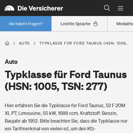
Typklassen: So ist Ihr Auto eingestuft
Wer versichert was: Jetzt Versicherer finden
Regionalklassen: So ist Ihre Region eingestuft
Sie haben Fragen?
Leichte Sprache
Mediath
Wer versichert was: Jetzt Versicherer finden
AUTO
TYPKLASSE FÜR FORD TAUNUS (HSN: 1005, TS
Beruf
Auto
Typklasse für Ford Taunus
Berufsunfähigkeitsversicherung
Wohnen
(HSN: 1005, TSN: 277)
Erwerbsunfähigkeitsversicherung
Wohngebäudeversicherung
Hier erfahren Sie die Typklasse für Ford Taunus, 52 F 20M
Freizeit
Grundfähigkeitsversicherung
XL P7, Limousine, 55 kW, 1688 ccm, Kraftstoff: Benzin,
Hausratversicherung
Baujahr ab 1952. Bitte beachten Sie, dass die Typklasse nur
Arbeitsrechtsschutz
Pri­vate Haft­pflicht­
ein Tarifmerkmal von vielen ist, um den Kfz-
Gesundheit
Elementarversicherung