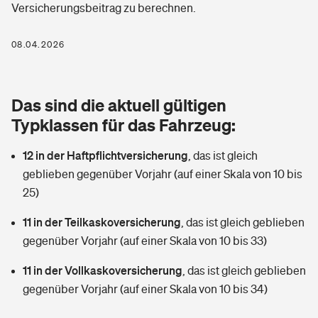
Versicherungsbeitrag zu berechnen.
Berufshaftpflichtversicherung
Rechts­schutz­ver­si­che­rung
Photovoltaik
Private Krankenversicherung
08.04.2026
Zur Übersicht
Fahrradversicherung
Wärmepumpen versichern
Zahnzusatzversicherung
Unfallversicherung
Tools
Das sind die aktuell gültigen
Glasversicherung
Dread-Disease-Versicherung
Typklassen für das Fahrzeug:
Kinderunfall­ver­si­che­rung
Rentenrechner: Wie viel Geld bekomme ich im Alter?
Vermieterrrechtsschutz
Tierkrankenversicherung
12 in der Haftpflichtversicherung
,
das ist gleich
Kinderinvalidität
geblieben gegenüber Vorjahr (auf einer Skala von 10 bis
Wer versichert was: Jetzt Versicherer finden
Mietkautionsversicherung
Zur Übersicht
25)
Reiseversicherung
Sie haben Fragen?
Restkreditversicherung
11 in der Teilkaskoversicherung
,
das ist gleich geblieben
Tools
gegenüber Vorjahr (auf einer Skala von 10 bis 33)
Hundehalter-Haftpflicht
Zur Übersicht
11 in der Vollkaskoversicherung
,
das ist gleich geblieben
Pferdehalter-Haftpflicht
Wer versichert was: Jetzt Versicherer finden
gegenüber Vorjahr (auf einer Skala von 10 bis 34)
Tools
Handyversicherung