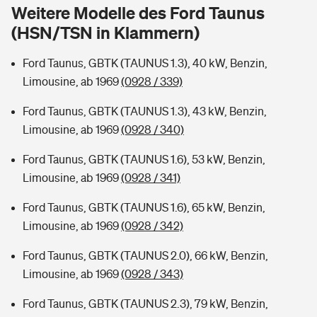
Sie haben Fragen?
Weitere Modelle des Ford Taunus
(HSN/TSN in Klammern)
Hochwasser-Check: Wie gefährdet ist Ihr Haus?
Private Cyberversicherung
Rentenrechner: Wie viel Geld bekomme ich im Alter?
Ford Taunus, GBTK (TAUNUS 1.3), 40 kW, Benzin,
Wer versichert was: Jetzt Versicherer finden
Musikinstrumentenversicherung
Limousine, ab 1969
(0928 / 339)
Sie haben Fragen?
Zur Übersicht
Ford Taunus, GBTK (TAUNUS 1.3), 43 kW, Benzin,
Limousine, ab 1969
(0928 / 340)
Tools
Ford Taunus, GBTK (TAUNUS 1.6), 53 kW, Benzin,
Limousine, ab 1969
(0928 / 341)
Kinderunfall-Check: Mehr Sicherheit für deine Kids
Ford Taunus, GBTK (TAUNUS 1.6), 65 kW, Benzin,
Limousine, ab 1969
(0928 / 342)
Typklassen: So ist Ihr Auto eingestuft
Ford Taunus, GBTK (TAUNUS 2.0), 66 kW, Benzin,
Limousine, ab 1969
(0928 / 343)
Sie haben Fragen?
Ford Taunus, GBTK (TAUNUS 2.3), 79 kW, Benzin,