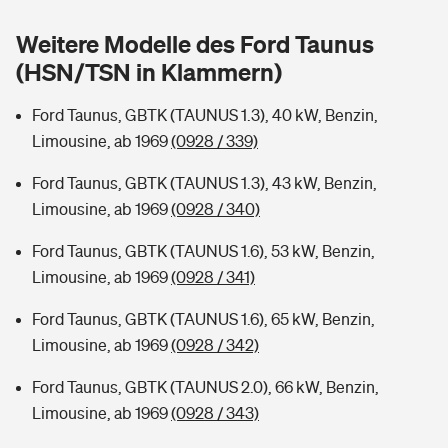
Sie haben Fragen?
Weitere Modelle des Ford Taunus
Hochwasser-Check: Wie gefährdet ist Ihr Haus?
Private Cyberversicherung
Rentenrechner: Wie viel Geld bekomme ich im Alter?
(HSN/TSN in Klammern)
Wer versichert was: Jetzt Versicherer finden
Musikinstrumentenversicherung
Ford Taunus, GBTK (TAUNUS 1.3), 40 kW, Benzin,
Limousine, ab 1969
(0928 / 339)
Sie haben Fragen?
Zur Übersicht
Ford Taunus, GBTK (TAUNUS 1.3), 43 kW, Benzin,
Limousine, ab 1969
(0928 / 340)
Tools
Ford Taunus, GBTK (TAUNUS 1.6), 53 kW, Benzin,
Limousine, ab 1969
(0928 / 341)
Kinderunfall-Check: Mehr Sicherheit für deine Kids
Ford Taunus, GBTK (TAUNUS 1.6), 65 kW, Benzin,
Typklassen: So ist Ihr Auto eingestuft
Limousine, ab 1969
(0928 / 342)
Ford Taunus, GBTK (TAUNUS 2.0), 66 kW, Benzin,
Sie haben Fragen?
Limousine, ab 1969
(0928 / 343)