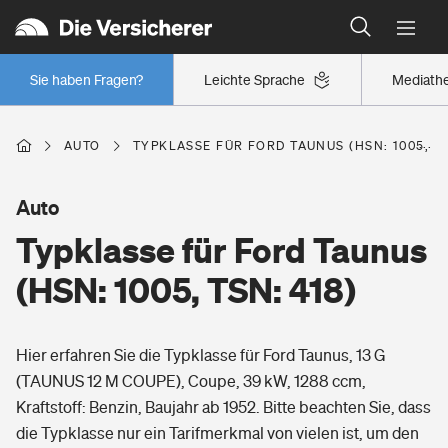
Typklassen: So ist Ihr Auto eingestuft
Wer versichert was: Jetzt Versicherer finden
Regionalklassen: So ist Ihre Region eingestuft
Sie haben Fragen?
Leichte Sprache
Mediath
Wer versichert was: Jetzt Versicherer finden
AUTO
TYPKLASSE FÜR FORD TAUNUS (HSN: 1005, TS
Beruf
Auto
Typklasse für Ford Taunus
Berufsunfähigkeitsversicherung
Wohnen
(HSN: 1005, TSN: 418)
Erwerbsunfähigkeitsversicherung
Wohngebäudeversicherung
Hier erfahren Sie die Typklasse für Ford Taunus, 13 G
Freizeit
Grundfähigkeitsversicherung
(TAUNUS 12 M COUPE), Coupe, 39 kW, 1288 ccm,
Hausratversicherung
Kraftstoff: Benzin, Baujahr ab 1952. Bitte beachten Sie, dass
Arbeitsrechtsschutz
Pri­vate Haft­pflicht­
die Typklasse nur ein Tarifmerkmal von vielen ist, um den
Gesundheit
Elementarversicherung