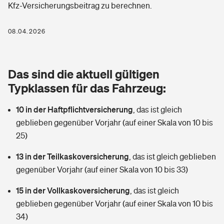
Kfz-Versicherungsbeitrag zu berechnen.
Berufshaftpflichtversicherung
Rechts­schutz­ver­si­che­rung
Photovoltaik
Private Krankenversicherung
08.04.2026
Zur Übersicht
Fahrradversicherung
Wärmepumpen versichern
Zahnzusatzversicherung
Unfallversicherung
Tools
Das sind die aktuell gültigen
Glasversicherung
Dread-Disease-Versicherung
Typklassen für das Fahrzeug:
Kinderunfall­ver­si­che­rung
Rentenrechner: Wie viel Geld bekomme ich im Alter?
Vermieterrrechtsschutz
Tierkrankenversicherung
10 in der Haftpflichtversicherung
,
das ist gleich
Kinderinvalidität
geblieben gegenüber Vorjahr (auf einer Skala von 10 bis
Wer versichert was: Jetzt Versicherer finden
Mietkautionsversicherung
Zur Übersicht
25)
Reiseversicherung
Sie haben Fragen?
Restkreditversicherung
13 in der Teilkaskoversicherung
,
das ist gleich geblieben
Tools
gegenüber Vorjahr (auf einer Skala von 10 bis 33)
Hundehalter-Haftpflicht
Zur Übersicht
15 in der Vollkaskoversicherung
,
das ist gleich
Pferdehalter-Haftpflicht
Wer versichert was: Jetzt Versicherer finden
geblieben gegenüber Vorjahr (auf einer Skala von 10 bis
Tools
34)
Handyversicherung