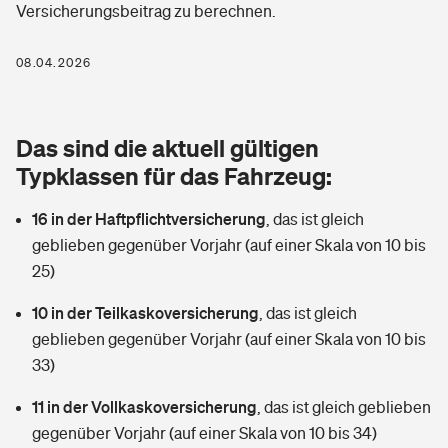
Versicherungsbeitrag zu berechnen.
Berufshaftpflichtversicherung
Rechts­schutz­ver­si­che­rung
Photovoltaik
Private Krankenversicherung
08.04.2026
Zur Übersicht
Fahrradversicherung
Wärmepumpen versichern
Zahnzusatzversicherung
Unfallversicherung
Tools
Das sind die aktuell gültigen
Glasversicherung
Dread-Disease-Versicherung
Typklassen für das Fahrzeug:
Kinderunfall­ver­si­che­rung
Rentenrechner: Wie viel Geld bekomme ich im Alter?
Vermieterrrechtsschutz
Tierkrankenversicherung
16 in der Haftpflichtversicherung
,
das ist gleich
Kinderinvalidität
geblieben gegenüber Vorjahr (auf einer Skala von 10 bis
Wer versichert was: Jetzt Versicherer finden
Mietkautionsversicherung
Zur Übersicht
25)
Reiseversicherung
Sie haben Fragen?
Restkreditversicherung
10 in der Teilkaskoversicherung
,
das ist gleich
Tools
geblieben gegenüber Vorjahr (auf einer Skala von 10 bis
Hundehalter-Haftpflicht
Zur Übersicht
33)
Pferdehalter-Haftpflicht
Wer versichert was: Jetzt Versicherer finden
11 in der Vollkaskoversicherung
,
das ist gleich geblieben
Tools
gegenüber Vorjahr (auf einer Skala von 10 bis 34)
Handyversicherung