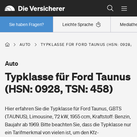
Typklassen: So ist Ihr Auto eingestuft
Wer versichert was: Jetzt Versicherer finden
Regionalklassen: So ist Ihre Region eingestuft
Sie haben Fragen?
Leichte Sprache
Mediath
Wer versichert was: Jetzt Versicherer finden
AUTO
TYPKLASSE FÜR FORD TAUNUS (HSN: 0928, TS
Beruf
Auto
Typklasse für Ford Taunus
Berufsunfähigkeitsversicherung
Wohnen
(HSN: 0928, TSN: 458)
Erwerbsunfähigkeitsversicherung
Wohngebäudeversicherung
Hier erfahren Sie die Typklasse für Ford Taunus, GBTS
Freizeit
Grundfähigkeitsversicherung
(TAUNUS), Limousine, 72 kW, 1955 ccm, Kraftstoff: Benzin,
Hausratversicherung
Baujahr ab 1969. Bitte beachten Sie, dass die Typklasse nur
Arbeitsrechtsschutz
Pri­vate Haft­pflicht­
ein Tarifmerkmal von vielen ist, um den Kfz-
Gesundheit
Elementarversicherung