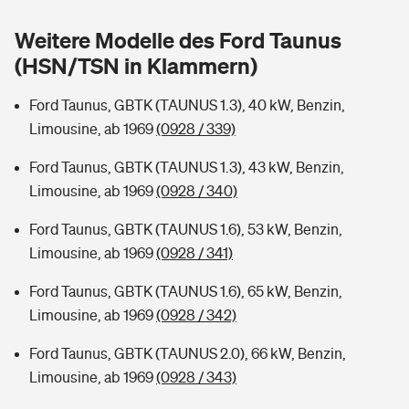
Sie haben Fragen?
Weitere Modelle des Ford Taunus
Hochwasser-Check: Wie gefährdet ist Ihr Haus?
Private Cyberversicherung
Rentenrechner: Wie viel Geld bekomme ich im Alter?
(HSN/TSN in Klammern)
Wer versichert was: Jetzt Versicherer finden
Musikinstrumentenversicherung
Ford Taunus, GBTK (TAUNUS 1.3), 40 kW, Benzin,
Limousine, ab 1969
(0928 / 339)
Sie haben Fragen?
Zur Übersicht
Ford Taunus, GBTK (TAUNUS 1.3), 43 kW, Benzin,
Limousine, ab 1969
(0928 / 340)
Tools
Ford Taunus, GBTK (TAUNUS 1.6), 53 kW, Benzin,
Limousine, ab 1969
(0928 / 341)
Kinderunfall-Check: Mehr Sicherheit für deine Kids
Ford Taunus, GBTK (TAUNUS 1.6), 65 kW, Benzin,
Typklassen: So ist Ihr Auto eingestuft
Limousine, ab 1969
(0928 / 342)
Ford Taunus, GBTK (TAUNUS 2.0), 66 kW, Benzin,
Sie haben Fragen?
Limousine, ab 1969
(0928 / 343)