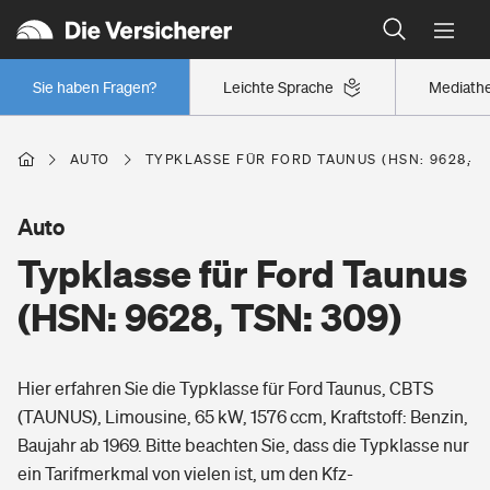
Typklassen: So ist Ihr Auto eingestuft
Wer versichert was: Jetzt Versicherer finden
Regionalklassen: So ist Ihre Region eingestuft
Sie haben Fragen?
Leichte Sprache
Mediath
Wer versichert was: Jetzt Versicherer finden
AUTO
TYPKLASSE FÜR FORD TAUNUS (HSN: 9628, TS
Beruf
Auto
Typklasse für Ford Taunus
Berufsunfähigkeitsversicherung
Wohnen
(HSN: 9628, TSN: 309)
Erwerbsunfähigkeitsversicherung
Wohngebäudeversicherung
Hier erfahren Sie die Typklasse für Ford Taunus, CBTS
Freizeit
Grundfähigkeitsversicherung
(TAUNUS), Limousine, 65 kW, 1576 ccm, Kraftstoff: Benzin,
Hausratversicherung
Baujahr ab 1969. Bitte beachten Sie, dass die Typklasse nur
Arbeitsrechtsschutz
Pri­vate Haft­pflicht­
ein Tarifmerkmal von vielen ist, um den Kfz-
Gesundheit
Elementarversicherung