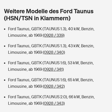
Sie haben Fragen?
Weitere Modelle des Ford Taunus
Hochwasser-Check: Wie gefährdet ist Ihr Haus?
Private Cyberversicherung
Rentenrechner: Wie viel Geld bekomme ich im Alter?
(HSN/TSN in Klammern)
Wer versichert was: Jetzt Versicherer finden
Musikinstrumentenversicherung
Ford Taunus, GBTK (TAUNUS 1.3), 40 kW, Benzin,
Limousine, ab 1969
(0928 / 339)
Sie haben Fragen?
Zur Übersicht
Ford Taunus, GBTK (TAUNUS 1.3), 43 kW, Benzin,
Limousine, ab 1969
(0928 / 340)
Tools
Ford Taunus, GBTK (TAUNUS 1.6), 53 kW, Benzin,
Limousine, ab 1969
(0928 / 341)
Kinderunfall-Check: Mehr Sicherheit für deine Kids
Ford Taunus, GBTK (TAUNUS 1.6), 65 kW, Benzin,
Typklassen: So ist Ihr Auto eingestuft
Limousine, ab 1969
(0928 / 342)
Ford Taunus, GBTK (TAUNUS 2.0), 66 kW, Benzin,
Sie haben Fragen?
Limousine, ab 1969
(0928 / 343)