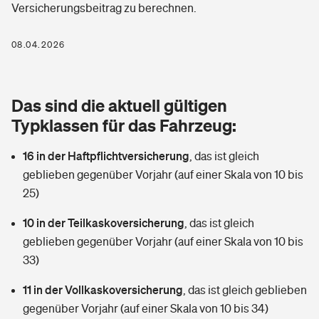
Versicherungsbeitrag zu berechnen.
Berufshaftpflichtversicherung
Rechts­schutz­ver­si­che­rung
Photovoltaik
Private Krankenversicherung
08.04.2026
Zur Übersicht
Fahrradversicherung
Wärmepumpen versichern
Zahnzusatzversicherung
Unfallversicherung
Tools
Das sind die aktuell gültigen
Glasversicherung
Dread-Disease-Versicherung
Typklassen für das Fahrzeug:
Kinderunfall­ver­si­che­rung
Rentenrechner: Wie viel Geld bekomme ich im Alter?
Vermieterrrechtsschutz
Tierkrankenversicherung
16 in der Haftpflichtversicherung
,
das ist gleich
Kinderinvalidität
geblieben gegenüber Vorjahr (auf einer Skala von 10 bis
Wer versichert was: Jetzt Versicherer finden
Mietkautionsversicherung
Zur Übersicht
25)
Reiseversicherung
Sie haben Fragen?
Restkreditversicherung
10 in der Teilkaskoversicherung
,
das ist gleich
Tools
geblieben gegenüber Vorjahr (auf einer Skala von 10 bis
Hundehalter-Haftpflicht
Zur Übersicht
33)
Pferdehalter-Haftpflicht
Wer versichert was: Jetzt Versicherer finden
11 in der Vollkaskoversicherung
,
das ist gleich geblieben
Tools
gegenüber Vorjahr (auf einer Skala von 10 bis 34)
Handyversicherung