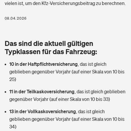
vielen ist, um den Kfz-Versicherungsbeitrag zu berechnen.
Berufshaftpflichtversicherung
Rechts­schutz­ver­si­che­rung
Photovoltaik
Private Krankenversicherung
08.04.2026
Zur Übersicht
Fahrradversicherung
Wärmepumpen versichern
Zahnzusatzversicherung
Unfallversicherung
Tools
Das sind die aktuell gültigen
Glasversicherung
Dread-Disease-Versicherung
Typklassen für das Fahrzeug:
Kinderunfall­ver­si­che­rung
Rentenrechner: Wie viel Geld bekomme ich im Alter?
Vermieterrrechtsschutz
Tierkrankenversicherung
10 in der Haftpflichtversicherung
,
das ist gleich
Kinderinvalidität
geblieben gegenüber Vorjahr (auf einer Skala von 10 bis
Wer versichert was: Jetzt Versicherer finden
Mietkautionsversicherung
Zur Übersicht
25)
Reiseversicherung
Sie haben Fragen?
Restkreditversicherung
11 in der Teilkaskoversicherung
,
das ist gleich geblieben
Tools
gegenüber Vorjahr (auf einer Skala von 10 bis 33)
Hundehalter-Haftpflicht
Zur Übersicht
13 in der Vollkaskoversicherung
,
das ist gleich
Pferdehalter-Haftpflicht
Wer versichert was: Jetzt Versicherer finden
geblieben gegenüber Vorjahr (auf einer Skala von 10 bis
Tools
34)
Handyversicherung