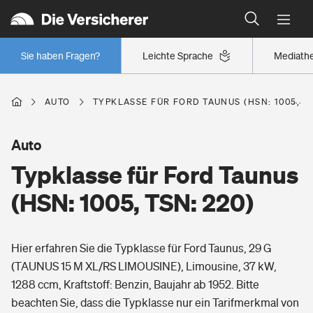
Typklassen: So ist Ihr Auto eingestuft
Wer versichert was: Jetzt Versicherer finden
Regionalklassen: So ist Ihre Region eingestuft
Sie haben Fragen?
Leichte Sprache
Mediath
Wer versichert was: Jetzt Versicherer finden
AUTO
TYPKLASSE FÜR FORD TAUNUS (HSN: 1005, TS
Beruf
Auto
Typklasse für Ford Taunus
Berufsunfähigkeitsversicherung
Wohnen
(HSN: 1005, TSN: 220)
Erwerbsunfähigkeitsversicherung
Wohngebäudeversicherung
Hier erfahren Sie die Typklasse für Ford Taunus, 29 G
Freizeit
Grundfähigkeitsversicherung
(TAUNUS 15 M XL/RS LIMOUSINE), Limousine, 37 kW,
Hausratversicherung
1288 ccm, Kraftstoff: Benzin, Baujahr ab 1952. Bitte
Arbeitsrechtsschutz
Pri­vate Haft­pflicht­
beachten Sie, dass die Typklasse nur ein Tarifmerkmal von
Gesundheit
Elementarversicherung