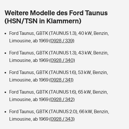
Sie haben Fragen?
Weitere Modelle des Ford Taunus
Hochwasser-Check: Wie gefährdet ist Ihr Haus?
Private Cyberversicherung
Rentenrechner: Wie viel Geld bekomme ich im Alter?
(HSN/TSN in Klammern)
Wer versichert was: Jetzt Versicherer finden
Musikinstrumentenversicherung
Ford Taunus, GBTK (TAUNUS 1.3), 40 kW, Benzin,
Limousine, ab 1969
(0928 / 339)
Sie haben Fragen?
Zur Übersicht
Ford Taunus, GBTK (TAUNUS 1.3), 43 kW, Benzin,
Limousine, ab 1969
(0928 / 340)
Tools
Ford Taunus, GBTK (TAUNUS 1.6), 53 kW, Benzin,
Limousine, ab 1969
(0928 / 341)
Kinderunfall-Check: Mehr Sicherheit für deine Kids
Ford Taunus, GBTK (TAUNUS 1.6), 65 kW, Benzin,
Typklassen: So ist Ihr Auto eingestuft
Limousine, ab 1969
(0928 / 342)
Ford Taunus, GBTK (TAUNUS 2.0), 66 kW, Benzin,
Sie haben Fragen?
Limousine, ab 1969
(0928 / 343)