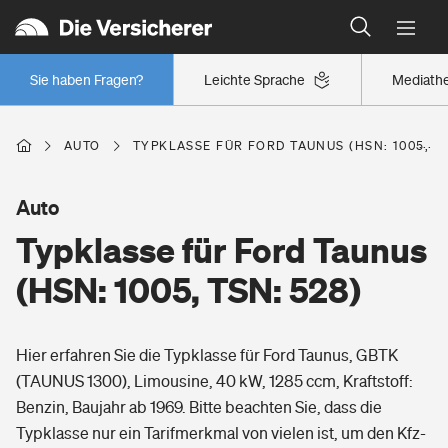
Typklassen: So ist Ihr Auto eingestuft
Wer versichert was: Jetzt Versicherer finden
Regionalklassen: So ist Ihre Region eingestuft
Sie haben Fragen?
Leichte Sprache
Mediath
Wer versichert was: Jetzt Versicherer finden
AUTO
TYPKLASSE FÜR FORD TAUNUS (HSN: 1005, TS
Beruf
Auto
Typklasse für Ford Taunus
Berufsunfähigkeitsversicherung
Wohnen
(HSN: 1005, TSN: 528)
Erwerbsunfähigkeitsversicherung
Wohngebäudeversicherung
Hier erfahren Sie die Typklasse für Ford Taunus, GBTK
Freizeit
Grundfähigkeitsversicherung
(TAUNUS 1300), Limousine, 40 kW, 1285 ccm, Kraftstoff:
Hausratversicherung
Benzin, Baujahr ab 1969. Bitte beachten Sie, dass die
Arbeitsrechtsschutz
Pri­vate Haft­pflicht­
Typklasse nur ein Tarifmerkmal von vielen ist, um den Kfz-
Gesundheit
Elementarversicherung