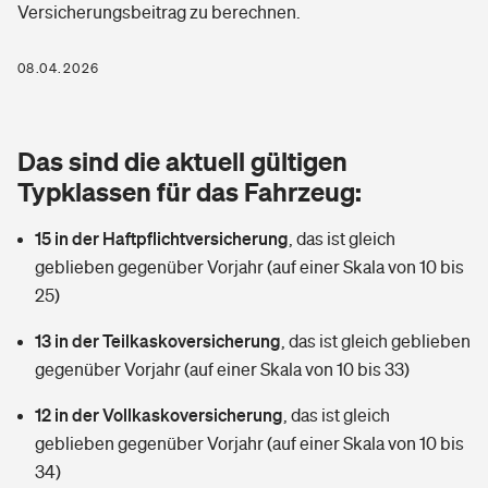
Versicherungsbeitrag zu berechnen.
Berufshaftpflichtversicherung
Rechts­schutz­ver­si­che­rung
Photovoltaik
Private Krankenversicherung
08.04.2026
Zur Übersicht
Fahrradversicherung
Wärmepumpen versichern
Zahnzusatzversicherung
Unfallversicherung
Tools
Das sind die aktuell gültigen
Glasversicherung
Dread-Disease-Versicherung
Typklassen für das Fahrzeug:
Kinderunfall­ver­si­che­rung
Rentenrechner: Wie viel Geld bekomme ich im Alter?
Vermieterrrechtsschutz
Tierkrankenversicherung
15 in der Haftpflichtversicherung
,
das ist gleich
Kinderinvalidität
geblieben gegenüber Vorjahr (auf einer Skala von 10 bis
Wer versichert was: Jetzt Versicherer finden
Mietkautionsversicherung
Zur Übersicht
25)
Reiseversicherung
Sie haben Fragen?
Restkreditversicherung
13 in der Teilkaskoversicherung
,
das ist gleich geblieben
Tools
gegenüber Vorjahr (auf einer Skala von 10 bis 33)
Hundehalter-Haftpflicht
Zur Übersicht
12 in der Vollkaskoversicherung
,
das ist gleich
Pferdehalter-Haftpflicht
Wer versichert was: Jetzt Versicherer finden
geblieben gegenüber Vorjahr (auf einer Skala von 10 bis
Tools
34)
Handyversicherung