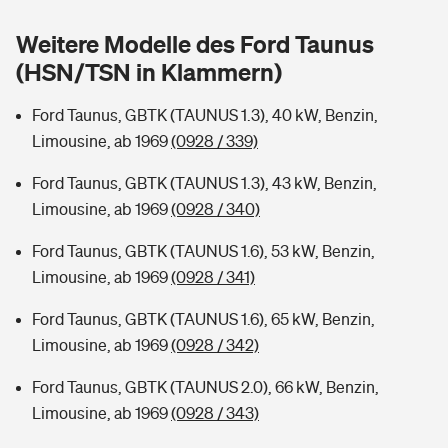
Sie haben Fragen?
Weitere Modelle des Ford Taunus
Hochwasser-Check: Wie gefährdet ist Ihr Haus?
Private Cyberversicherung
Rentenrechner: Wie viel Geld bekomme ich im Alter?
(HSN/TSN in Klammern)
Wer versichert was: Jetzt Versicherer finden
Musikinstrumentenversicherung
Ford Taunus, GBTK (TAUNUS 1.3), 40 kW, Benzin,
Limousine, ab 1969
(0928 / 339)
Sie haben Fragen?
Zur Übersicht
Ford Taunus, GBTK (TAUNUS 1.3), 43 kW, Benzin,
Limousine, ab 1969
(0928 / 340)
Tools
Ford Taunus, GBTK (TAUNUS 1.6), 53 kW, Benzin,
Limousine, ab 1969
(0928 / 341)
Kinderunfall-Check: Mehr Sicherheit für deine Kids
Ford Taunus, GBTK (TAUNUS 1.6), 65 kW, Benzin,
Typklassen: So ist Ihr Auto eingestuft
Limousine, ab 1969
(0928 / 342)
Ford Taunus, GBTK (TAUNUS 2.0), 66 kW, Benzin,
Sie haben Fragen?
Limousine, ab 1969
(0928 / 343)