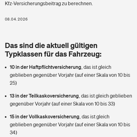
Kfz-Versicherungsbeitrag zu berechnen.
Berufshaftpflichtversicherung
Rechts­schutz­ver­si­che­rung
Photovoltaik
Private Krankenversicherung
08.04.2026
Zur Übersicht
Fahrradversicherung
Wärmepumpen versichern
Zahnzusatzversicherung
Unfallversicherung
Tools
Das sind die aktuell gültigen
Glasversicherung
Dread-Disease-Versicherung
Typklassen für das Fahrzeug:
Kinderunfall­ver­si­che­rung
Rentenrechner: Wie viel Geld bekomme ich im Alter?
Vermieterrrechtsschutz
Tierkrankenversicherung
10 in der Haftpflichtversicherung
,
das ist gleich
Kinderinvalidität
geblieben gegenüber Vorjahr (auf einer Skala von 10 bis
Wer versichert was: Jetzt Versicherer finden
Mietkautionsversicherung
Zur Übersicht
25)
Reiseversicherung
Sie haben Fragen?
Restkreditversicherung
13 in der Teilkaskoversicherung
,
das ist gleich geblieben
Tools
gegenüber Vorjahr (auf einer Skala von 10 bis 33)
Hundehalter-Haftpflicht
Zur Übersicht
15 in der Vollkaskoversicherung
,
das ist gleich
Pferdehalter-Haftpflicht
Wer versichert was: Jetzt Versicherer finden
geblieben gegenüber Vorjahr (auf einer Skala von 10 bis
Tools
34)
Handyversicherung