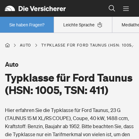
Typklassen: So ist Ihr Auto eingestuft
Wer versichert was: Jetzt Versicherer finden
Regionalklassen: So ist Ihre Region eingestuft
Sie haben Fragen?
Leichte Sprache
Mediath
Wer versichert was: Jetzt Versicherer finden
AUTO
TYPKLASSE FÜR FORD TAUNUS (HSN: 1005, TS
Beruf
Auto
Typklasse für Ford Taunus
Berufsunfähigkeitsversicherung
Wohnen
(HSN: 1005, TSN: 411)
Erwerbsunfähigkeitsversicherung
Wohngebäudeversicherung
Hier erfahren Sie die Typklasse für Ford Taunus, 23 G
Freizeit
Grundfähigkeitsversicherung
(TAUNUS 15 M XL/RS COUPE), Coupe, 40 kW, 1488 ccm,
Hausratversicherung
Kraftstoff: Benzin, Baujahr ab 1952. Bitte beachten Sie, dass
Arbeitsrechtsschutz
Pri­vate Haft­pflicht­
die Typklasse nur ein Tarifmerkmal von vielen ist, um den
Gesundheit
Elementarversicherung